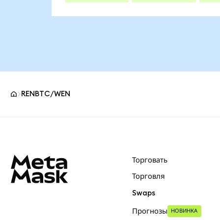
RENBTC/WEN
Нижний колонтитул сайта MetaMask
Торговать
Торговля
Swaps
Прогнозы
НОВИНКА