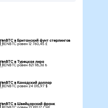
renBTC в Британский фунт стерлингов

1 RENBTC равен 12 760,45 £
renBTC в Турецкая лира

1 RENBTC равен 821 118,36 ₺
renBTC в Канадский доллар

1 RENBTC равен 24 015,97 $
renBTC в Швейцарский франк

1 RENBTC равен 13 910,17 CHF