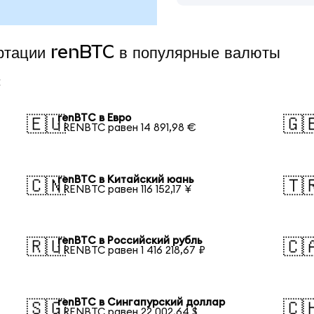
ертации renBTC в популярные валюты
renBTC в Евро
🇪🇺
🇬
1 RENBTC равен 14 891,98 €
renBTC в Китайский юань
🇨🇳
🇹
1 RENBTC равен 116 152,17 ¥
renBTC в Российский рубль
🇷🇺
🇨
1 RENBTC равен 1 416 218,67 ₽
renBTC в Сингапурский доллар
🇸🇬
🇨
1 RENBTC равен 22 002,64 $