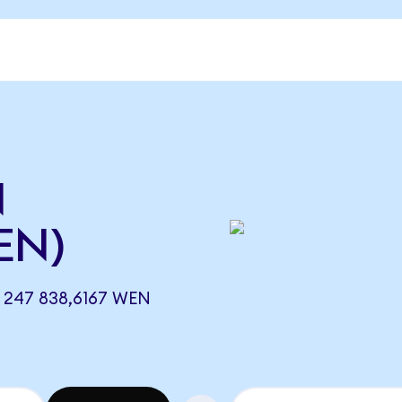
N
EN)
 247 838,6167 WEN