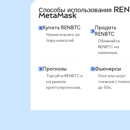
Способы использования RE
MetaMask
Купить RENBTC
Продать
RENBTC
Начните всего за
пару нажатий.
Обменяйте
RENBTC на
наличные.
Прогнозы
Фьючерсы
Торгуйте RENBTC и
Лонг или шорт
на рынках
токенов с плеч
криптопрогнозов.
до 50x.