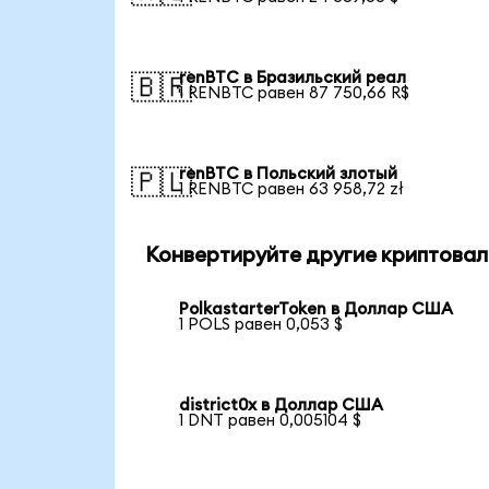
renBTC в Бразильский реал
🇧🇷
1 RENBTC равен 87 750,66 R$
renBTC в Польский злотый
🇵🇱
1 RENBTC равен 63 958,72 zł
Конвертируйте другие криптовал
PolkastarterToken в Доллар США
1 POLS равен 0,053 $
district0x в Доллар США
1 DNT равен 0,005104 $