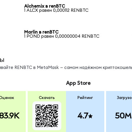
Alchemix в renBTC
1 ALCX равен 0,000112 RENBTC
Marlin в renBTC
1 POND равен 0,00000004 RENBTC
ды
нивайте RENBTC в MetaMask — самом надёжном криптокошель
App Store
Оценок
Скачать
Рейтинг
Загрузо
83.9K
4.7
50M