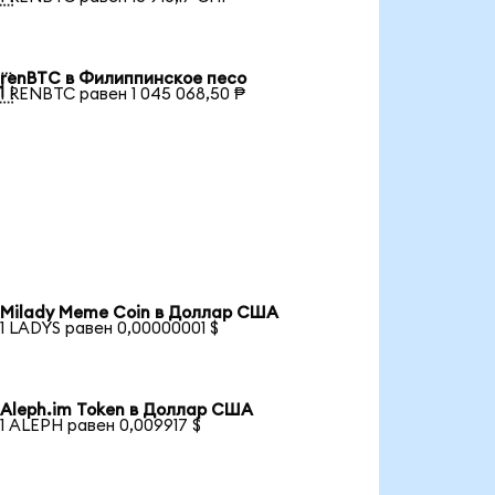
renBTC в Филиппинское песо

1 RENBTC равен 1 045 068,50 ₱
Milady Meme Coin в Доллар США
1 LADYS равен 0,00000001 $
Aleph.im Token в Доллар США
1 ALEPH равен 0,009917 $