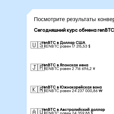
Посмотрите результаты конв
Сегодняшний курс обмена renBTC
renBTC в Доллар США
🇺🇸
1 RENBTC равен 17 215,53 $
renBTC в Японская иена
🇯🇵
1 RENBTC равен 2 716 696,2 ¥
renBTC в Южнокорейская вона
🇰🇷
1 RENBTC равен 24 237 000,86 ₩
renBTC в Австралийский доллар
🇦🇺
1 RENBTC равен 24 359,88 $