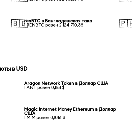
renBTC в Бангладешская така
🇧🇩
🇵
1 RENBTC равен 2 124 710,38 ৳
юты в USD
Aragon Network Token в Доллар США
1 ANT равен 0,1181 $
Magic Internet Money Ethereum в Доллар
США
1 MIM равен 0,1016 $