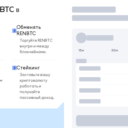
NBTC в
Торговать
Обменять
RENBTC
Торгуйте RENBTC
внутри и между
15м
30м
блокчейнами.
Стейкинг
Заставьте вашу
ом
криптовалюту
работать и
получайте
пассивный доход.