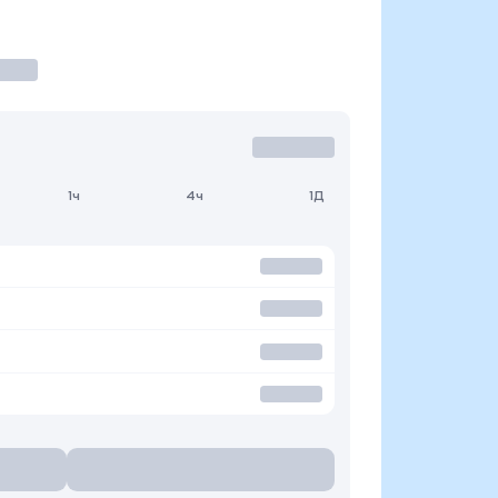
1ч
4ч
1Д