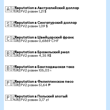
Reputation в Австралийский доллар
🇦🇺
1 REPV2 равен 1,21 $
Reputation в Сингапурский доллар
🇸🇬
1 REPV2 равен 1,09 $
Reputation в Швейцарский франк
🇨🇭
1 REPV2 равен 0,6869 CHF
Reputation в Бразильский реал
🇧🇷
1 REPV2 равен 4,35 R$
Reputation в Бангладешская така
🇧🇩
1 REPV2 равен 105,03 ৳
Reputation в Филиппинское песо
🇵🇭
1 REPV2 равен 51,64 ₱
Reputation в Польский злотый
🇵🇱
1 REPV2 равен 3,17 zł