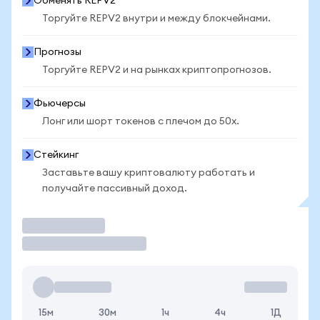
Обменять REPV2
Торгуйте REPV2 внутри и между блокчейнами.
Прогнозы
Торгуйте REPV2 и на рынках криптопрогнозов.
Фьючерсы
Лонг или шорт токенов с плечом до 50x.
Стейкинг
Заставьте вашу криптовалюту работать и
получайте пассивный доход.
Торговать
15м
30м
1ч
4ч
1Д