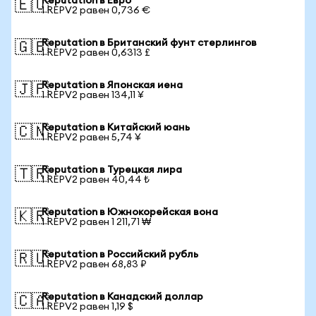
Reputation в Евро
🇪🇺
1 REPV2 равен 0,736 €
Reputation в Британский фунт стерлингов
🇬🇧
1 REPV2 равен 0,6313 £
Reputation в Японская иена
🇯🇵
1 REPV2 равен 134,11 ¥
Reputation в Китайский юань
🇨🇳
1 REPV2 равен 5,74 ¥
Reputation в Турецкая лира
🇹🇷
1 REPV2 равен 40,44 ₺
Reputation в Южнокорейская вона
🇰🇷
1 REPV2 равен 1 211,71 ₩
Reputation в Российский рубль
🇷🇺
1 REPV2 равен 68,83 ₽
Reputation в Канадский доллар
🇨🇦
1 REPV2 равен 1,19 $