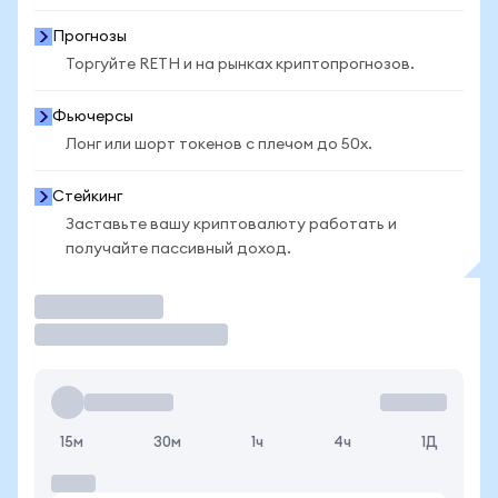
Прогнозы
Торгуйте RETH и на рынках криптопрогнозов.
Фьючерсы
Лонг или шорт токенов с плечом до 50x.
Стейкинг
Заставьте вашу криптовалюту работать и
получайте пассивный доход.
Торговать
15м
30м
1ч
4ч
1Д