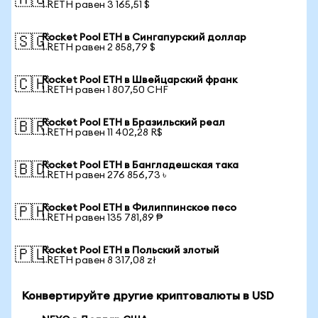
🇦🇺
1 RETH равен 3 165,51 $
Rocket Pool ETH в Сингапурский доллар
🇸🇬
1 RETH равен 2 858,79 $
Rocket Pool ETH в Швейцарский франк
🇨🇭
1 RETH равен 1 807,50 CHF
Rocket Pool ETH в Бразильский реал
🇧🇷
1 RETH равен 11 402,28 R$
Rocket Pool ETH в Бангладешская така
🇧🇩
1 RETH равен 276 856,73 ৳
Rocket Pool ETH в Филиппинское песо
🇵🇭
1 RETH равен 135 781,89 ₱
Rocket Pool ETH в Польский злотый
🇵🇱
1 RETH равен 8 317,08 zł
Конвертируйте другие криптовалюты в USD