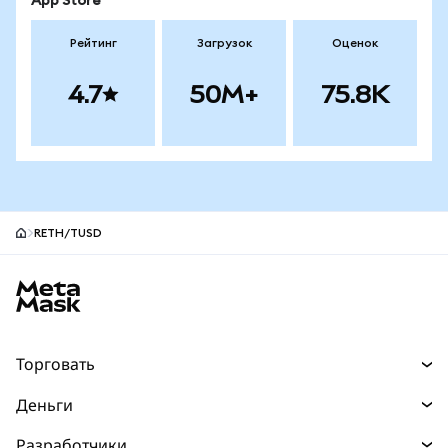
App Store
Рейтинг
Загрузок
Оценок
4.7
50M+
75.8K
RETH/TUSD
Нижний колонтитул сайта MetaMask
Торговать
Торговля
Деньги
Swaps
Покупайте
Разработчики