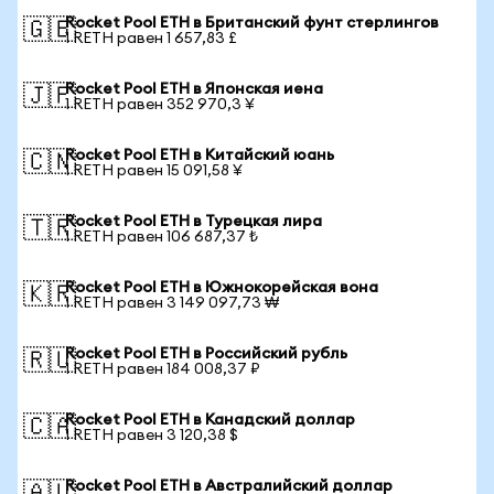
Rocket Pool ETH в Британский фунт стерлингов
🇬🇧
1 RETH равен 1 657,83 £
Rocket Pool ETH в Японская иена
🇯🇵
1 RETH равен 352 970,3 ¥
Rocket Pool ETH в Китайский юань
🇨🇳
1 RETH равен 15 091,58 ¥
Rocket Pool ETH в Турецкая лира
🇹🇷
1 RETH равен 106 687,37 ₺
Rocket Pool ETH в Южнокорейская вона
🇰🇷
1 RETH равен 3 149 097,73 ₩
Rocket Pool ETH в Российский рубль
🇷🇺
1 RETH равен 184 008,37 ₽
Rocket Pool ETH в Канадский доллар
🇨🇦
1 RETH равен 3 120,38 $
Rocket Pool ETH в Австралийский доллар