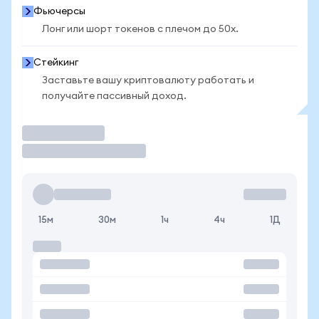
Фьючерсы
Лонг или шорт токенов с плечом до 50x.
Стейкинг
Заставьте вашу криптовалюту работать и
получайте пассивный доход.
Торговать
15м
30м
1ч
4ч
1Д