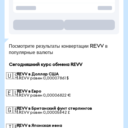
Посмотрите результаты конвертации REVV в
популярные валюты
Сегодняшний курс обмена REVV
REVV в Доллар США
🇺🇸
1 REVV равен 0,00007861 $
REVV в Евро
🇪🇺
1 REVV равен 0,00006822 €
REVV в Британский фунт стерлингов
🇬🇧
1 REVV равен 0,00005842 £
REVV в Японская иена
🇯🇵