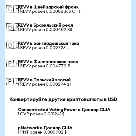
REVV в Швейцарский франк
🇨🇭
1 REVV равен 0,00006385 CHF
REVV в Бразильский реал
🇧🇷
1 REVV равен 0,000402 R$
REVV в Бангладешская така
🇧🇩
1 REVV равен 0,009728 ৳
REVV в Филиппинское песо
🇵🇭
1 REVV равен 0,004779 ₱
REVV в Польский злотый
🇵🇱
1 REVV равен 0,000294 zł
Конвертируйте другие криптовалюты в USD
Concentrated Voting Power в Доллар США
1 CVP равен 0,001941 $
pNetwork в Доллар США
1 PNT равен 0,000902 $