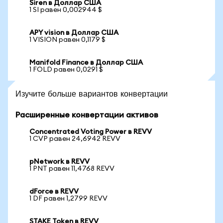
Siren в Доллар США
1 SI равен 0,002944 $
APY vision в Доллар США
1 VISION равен 0,1179 $
Manifold Finance в Доллар США
1 FOLD равен 0,0291 $
Изучите больше вариантов конвертации
Расширенные конвертации активов
Concentrated Voting Power в REVV
1 CVP равен 24,6942 REVV
pNetwork в REVV
1 PNT равен 11,4768 REVV
dForce в REVV
1 DF равен 1,2799 REVV
STAKE Token в REVV