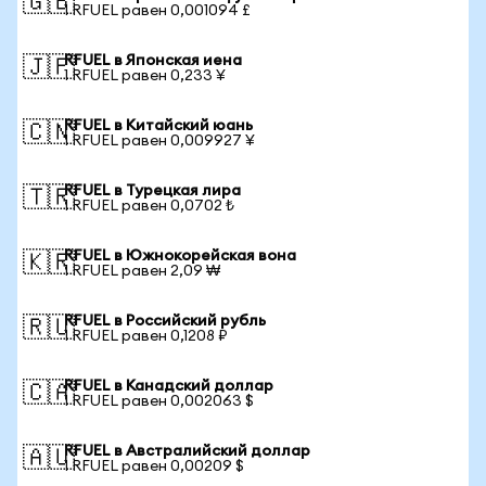
🇬🇧
1 RFUEL равен 0,001094 £
RFUEL в Японская иена
🇯🇵
1 RFUEL равен 0,233 ¥
RFUEL в Китайский юань
🇨🇳
1 RFUEL равен 0,009927 ¥
RFUEL в Турецкая лира
🇹🇷
1 RFUEL равен 0,0702 ₺
RFUEL в Южнокорейская вона
🇰🇷
1 RFUEL равен 2,09 ₩
RFUEL в Российский рубль
🇷🇺
1 RFUEL равен 0,1208 ₽
RFUEL в Канадский доллар
🇨🇦
1 RFUEL равен 0,002063 $
RFUEL в Австралийский доллар
🇦🇺
1 RFUEL равен 0,00209 $