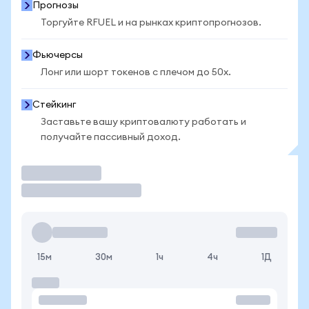
Прогнозы
Торгуйте RFUEL и на рынках криптопрогнозов.
Фьючерсы
Лонг или шорт токенов с плечом до 50x.
Стейкинг
Заставьте вашу криптовалюту работать и
получайте пассивный доход.
Торговать
15м
30м
1ч
4ч
1Д