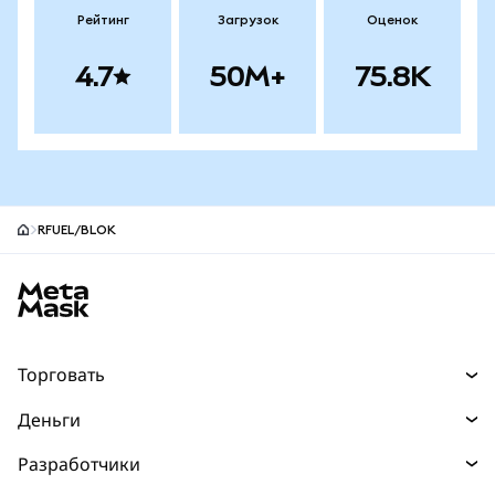
Рейтинг
Загрузок
Оценок
4.7
50M+
75.8K
RFUEL/BLOK
Нижний колонтитул сайта MetaMask
Торговать
Торговля
Деньги
Swaps
Покупайте
Разработчики
Прогнозы
НОВИНКА
Карта
Документация для разработчиков