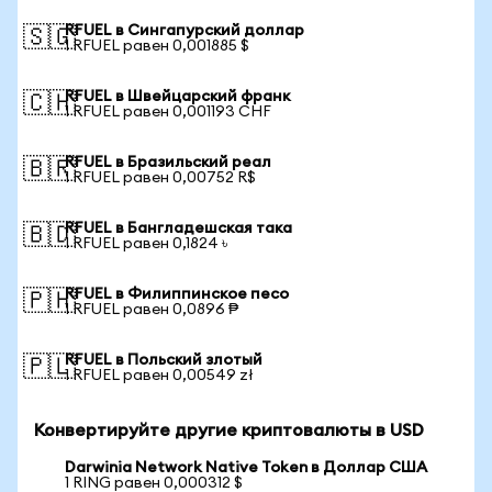
RFUEL в Сингапурский доллар
🇸🇬
1 RFUEL равен 0,001885 $
RFUEL в Швейцарский франк
🇨🇭
1 RFUEL равен 0,001193 CHF
RFUEL в Бразильский реал
🇧🇷
1 RFUEL равен 0,00752 R$
RFUEL в Бангладешская така
🇧🇩
1 RFUEL равен 0,1824 ৳
RFUEL в Филиппинское песо
🇵🇭
1 RFUEL равен 0,0896 ₱
RFUEL в Польский злотый
🇵🇱
1 RFUEL равен 0,00549 zł
Конвертируйте другие криптовалюты в USD
Darwinia Network Native Token в Доллар США
1 RING равен 0,000312 $