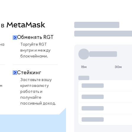
T в MetaMask
Торговать
Обменять RGT
на
Торгуйте RGT
внутри и между
блокчейнами.
15м
30м
Стейкинг
Заставьте вашу
ом
криптовалюту
работать и
получайте
пассивный доход.