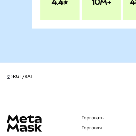
4.4
10M+
4
RGT/RAI
Нижний колонтитул сайта MetaMask
Торговать
Торговля