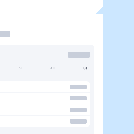
1ч
4ч
1Д