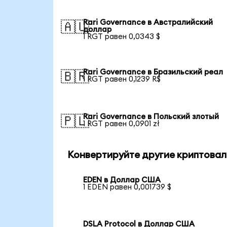
Rari Governance в Австралийский
🇦🇺
доллар
1 RGT равен 0,0343 $
Rari Governance в Бразильский реал
🇧🇷
1 RGT равен 0,1239 R$
Rari Governance в Польский злотый
🇵🇱
1 RGT равен 0,0901 zł
Конвертируйте другие криптовал
EDEN в Доллар США
1 EDEN равен 0,001739 $
DSLA Protocol в Доллар США