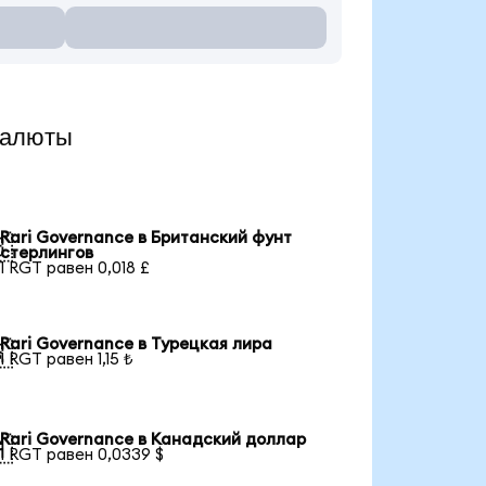
валюты
Rari Governance в Британский фунт

стерлингов
1 RGT равен 0,018 £
Rari Governance в Турецкая лира

1 RGT равен 1,15 ₺
Rari Governance в Канадский доллар

1 RGT равен 0,0339 $