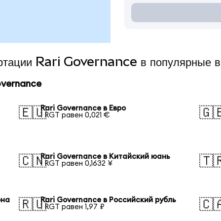
ертации Rari Governance в популярные 
overnance
Rari Governance в Евро
🇪🇺
🇬
1 RGT равен 0,021 €
Rari Governance в Китайский юань
🇨🇳
🇹
1 RGT равен 0,1632 ¥
она
Rari Governance в Российский рубль
🇷🇺
🇨
1 RGT равен 1,97 ₽