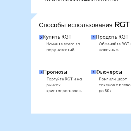
ПОСМОТРЕТЬ БОЛЬШЕ СТАТИСТИКИ
Способы использования RG
Купить RGT
Продать RGT
Начните всего за
Обменяйте RGT 
пару нажатий.
наличные.
Прогнозы
Фьючерсы
Торгуйте RGT и на
Лонг или шорт
рынках
токенов с плеч
криптопрогнозов.
до 50x.