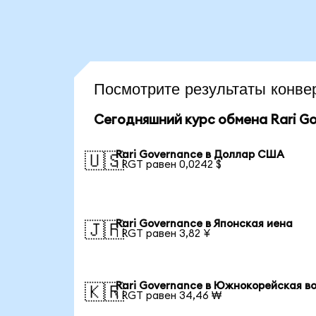
Посмотрите результаты конв
Сегодняшний курс обмена Rari G
Rari Governance в Доллар США
🇺🇸
1 RGT равен 0,0242 $
Rari Governance в Японская иена
🇯🇵
1 RGT равен 3,82 ¥
Rari Governance в Южнокорейская в
🇰🇷
1 RGT равен 34,46 ₩