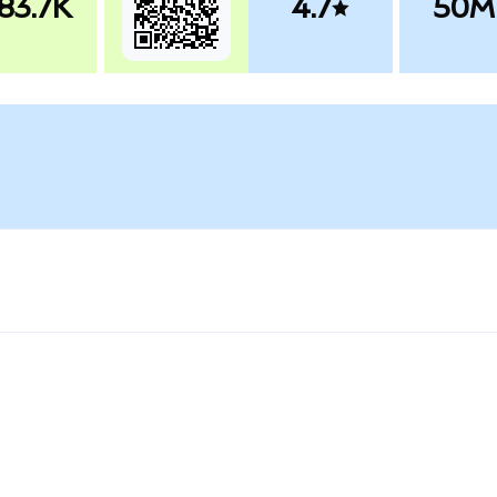
83.7K
4.7
50M