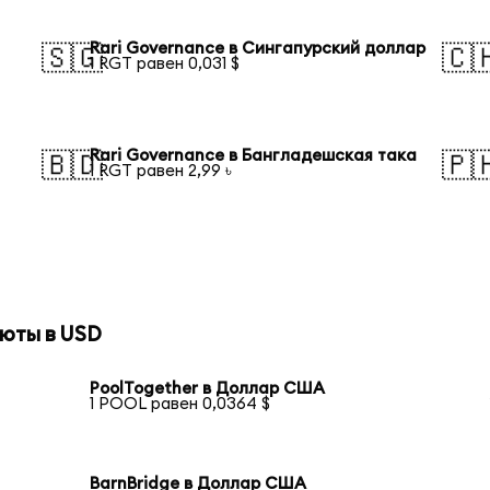
Rari Governance в Сингапурский доллар
🇸🇬
🇨
1 RGT равен 0,031 $
Rari Governance в Бангладешская така
🇧🇩
🇵
1 RGT равен 2,99 ৳
юты в USD
PoolTogether в Доллар США
1 POOL равен 0,0364 $
BarnBridge в Доллар США