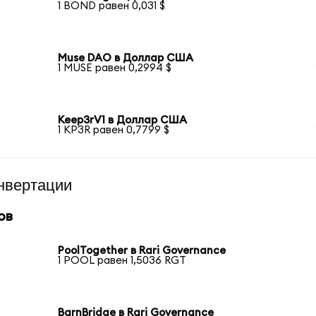
1 BOND равен 0,031 $
Muse DAO в Доллар США
1 MUSE равен 0,2994 $
Keep3rV1 в Доллар США
1 KP3R равен 0,7799 $
нвертации
ов
PoolTogether в Rari Governance
1 POOL равен 1,5036 RGT
BarnBridge в Rari Governance