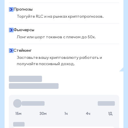
Прогнозы
Торгуйте RLC и на рынках криптопрогнозов.
Фьючерсы
Лонг или шорт токенов с плечом до 50x.
Стейкинг
Заставьте вашу криптовалюту работать и
получайте пассивный доход.
Торговать
15м
30м
1ч
4ч
1Д