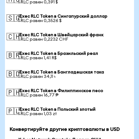
🇦🇺
1 RLC равен 0,391 $
iExec RLC Token в Сингапурский доллар
🇸🇬
1 RLC равен 0,3526 $
iExec RLC Token в Швейцарский франк
🇨🇭
1 RLC равен 0,2232 CHF
iExec RLC Token в Бразильский реал
🇧🇷
1 RLC равен 1,41 R$
iExec RLC Token в Бангладешская така
🇧🇩
1 RLC равен 34,11 ৳
iExec RLC Token в Филиппинское песо
🇵🇭
1 RLC равен 16,77 ₱
iExec RLC Token в Польский злотый
🇵🇱
1 RLC равен 1,03 zł
Конвертируйте другие криптовалюты в USD