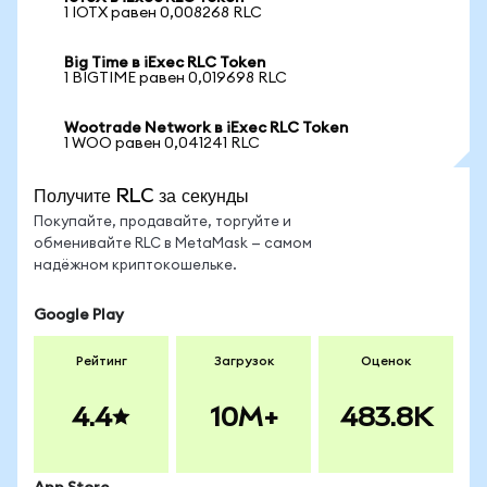
1 IOTX равен 0,008268 RLC
Big Time в iExec RLC Token
1 BIGTIME равен 0,019698 RLC
Wootrade Network в iExec RLC Token
1 WOO равен 0,041241 RLC
Получите RLC за секунды
Покупайте, продавайте, торгуйте и
обменивайте RLC в MetaMask — самом
надёжном криптокошельке.
Google Play
Рейтинг
Загрузок
Оценок
4.4
10M+
483.8K