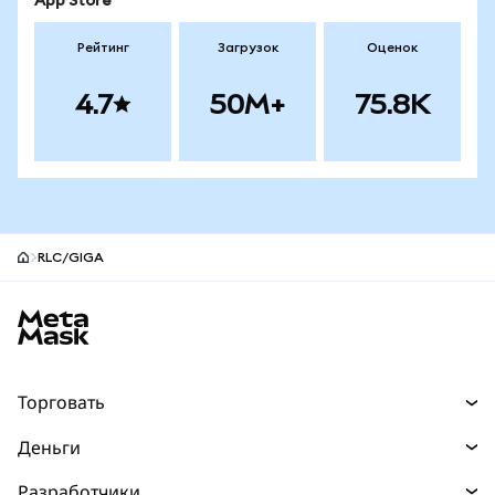
App Store
Рейтинг
Загрузок
Оценок
4.7
50M+
75.8K
RLC/GIGA
Нижний колонтитул сайта MetaMask
Торговать
Торговля
Деньги
Swaps
Покупайте
Разработчики