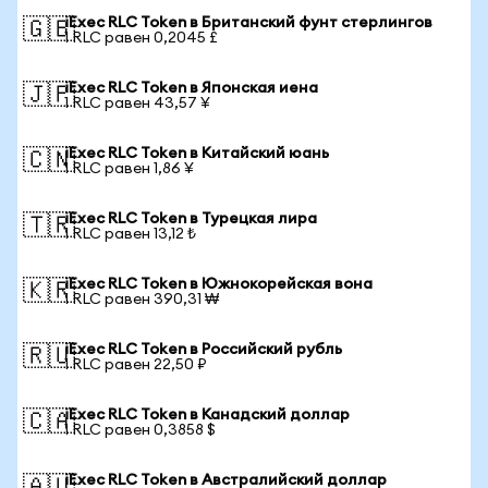
iExec RLC Token в Британский фунт стерлингов
🇬🇧
1 RLC равен 0,2045 £
iExec RLC Token в Японская иена
🇯🇵
1 RLC равен 43,57 ¥
iExec RLC Token в Китайский юань
🇨🇳
1 RLC равен 1,86 ¥
iExec RLC Token в Турецкая лира
🇹🇷
1 RLC равен 13,12 ₺
iExec RLC Token в Южнокорейская вона
🇰🇷
1 RLC равен 390,31 ₩
iExec RLC Token в Российский рубль
🇷🇺
1 RLC равен 22,50 ₽
iExec RLC Token в Канадский доллар
🇨🇦
1 RLC равен 0,3858 $
iExec RLC Token в Австралийский доллар