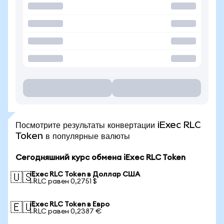
Посмотрите результаты конвертации iExec RLC
Token в популярные валюты
Сегодняшний курс обмена iExec RLC Token
iExec RLC Token в Доллар США
🇺🇸
1 RLC равен 0,2751 $
iExec RLC Token в Евро
🇪🇺
1 RLC равен 0,2387 €