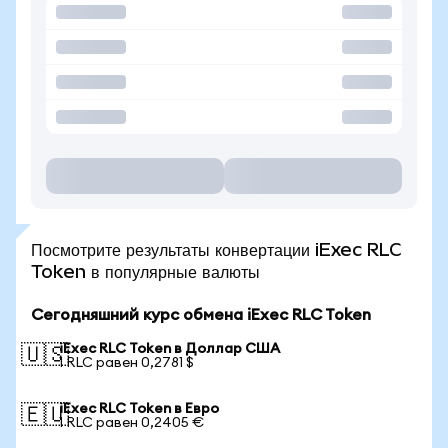
Посмотрите результаты конвертации iExec RLC
Token в популярные валюты
Сегодняшний курс обмена iExec RLC Token
iExec RLC Token в Доллар США
🇺🇸
1 RLC равен 0,2781 $
iExec RLC Token в Евро
🇪🇺
1 RLC равен 0,2405 €