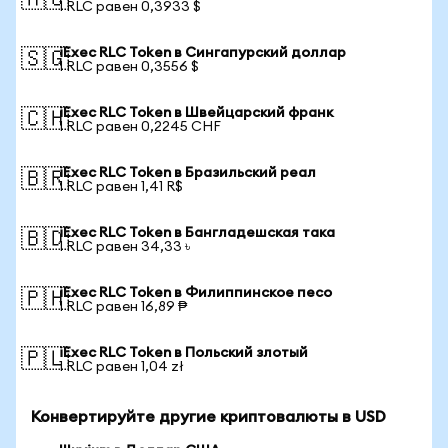
🇦🇺
1 RLC равен 0,3933 $
iExec RLC Token в Сингапурский доллар
🇸🇬
1 RLC равен 0,3556 $
iExec RLC Token в Швейцарский франк
🇨🇭
1 RLC равен 0,2245 CHF
iExec RLC Token в Бразильский реал
🇧🇷
1 RLC равен 1,41 R$
iExec RLC Token в Бангладешская така
🇧🇩
1 RLC равен 34,33 ৳
iExec RLC Token в Филиппинское песо
🇵🇭
1 RLC равен 16,89 ₱
iExec RLC Token в Польский злотый
🇵🇱
1 RLC равен 1,04 zł
Конвертируйте другие криптовалюты в USD