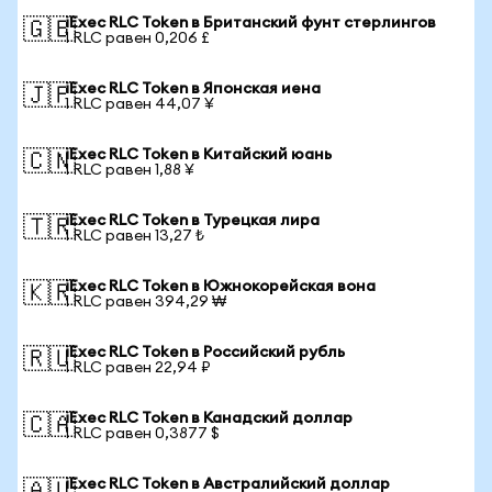
iExec RLC Token в Британский фунт стерлингов
🇬🇧
1 RLC равен 0,206 £
iExec RLC Token в Японская иена
🇯🇵
1 RLC равен 44,07 ¥
iExec RLC Token в Китайский юань
🇨🇳
1 RLC равен 1,88 ¥
iExec RLC Token в Турецкая лира
🇹🇷
1 RLC равен 13,27 ₺
iExec RLC Token в Южнокорейская вона
🇰🇷
1 RLC равен 394,29 ₩
iExec RLC Token в Российский рубль
🇷🇺
1 RLC равен 22,94 ₽
iExec RLC Token в Канадский доллар
🇨🇦
1 RLC равен 0,3877 $
iExec RLC Token в Австралийский доллар