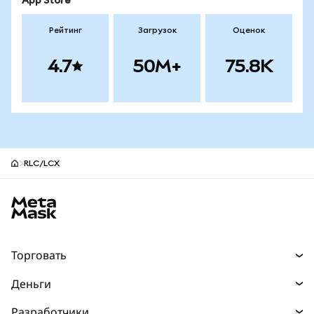
App Store
Рейтинг
Загрузок
Оценок
4.7
50M+
75.8K
RLC/LCX
Нижний колонтитул сайта MetaMask
Торговать
Торговля
Деньги
Swaps
Покупайте
Разработчики