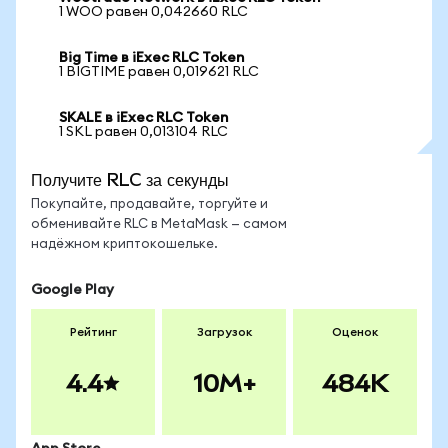
1 WOO равен 0,042660 RLC
Big Time в iExec RLC Token
1 BIGTIME равен 0,019621 RLC
SKALE в iExec RLC Token
1 SKL равен 0,013104 RLC
Получите RLC за секунды
Покупайте, продавайте, торгуйте и
обменивайте RLC в MetaMask — самом
надёжном криптокошельке.
Google Play
Рейтинг
Загрузок
Оценок
4.4
10M+
484K