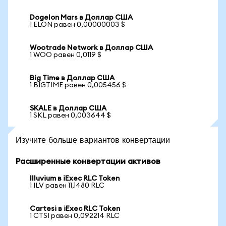
Dogelon Mars в Доллар США
1 ELON равен 0,00000003 $
Wootrade Network в Доллар США
1 WOO равен 0,0119 $
Big Time в Доллар США
1 BIGTIME равен 0,005456 $
SKALE в Доллар США
1 SKL равен 0,003644 $
Изучите больше вариантов конвертации
Расширенные конвертации активов
Illuvium в iExec RLC Token
1 ILV равен 11,1480 RLC
Cartesi в iExec RLC Token
1 CTSI равен 0,092214 RLC