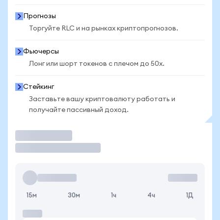
Прогнозы
Торгуйте RLC и на рынках криптопрогнозов.
Фьючерсы
Лонг или шорт токенов с плечом до 50x.
Стейкинг
Заставьте вашу криптовалюту работать и
получайте пассивный доход.
Торговать
15м
30м
1ч
4ч
1Д