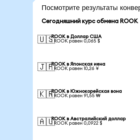
Посмотрите результаты конв
Сегодняшний курс обмена ROOK
ROOK в Доллар США
🇺🇸
1 ROOK равен 0,065 $
ROOK в Японская иена
🇯🇵
1 ROOK равен 10,26 ¥
ROOK в Южнокорейская вона
🇰🇷
1 ROOK равен 91,55 ₩
ROOK в Австралийский доллар
🇦🇺
1 ROOK равен 0,0922 $