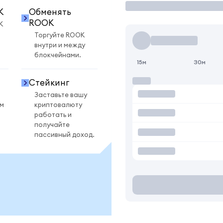
K
Обменять
ROOK
K
Торгуйте ROOK
внутри и между
блокчейнами.
15м
30м
Стейкинг
Заставьте вашу
ом
криптовалюту
работать и
получайте
пассивный доход.