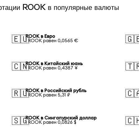
ертации ROOK в популярные валюты
ROOK в Евро
🇪🇺
🇬
1 ROOK равен 0,0565 €
ROOK в Китайский юань
🇨🇳
🇹
1 ROOK равен 0,4387 ¥
ROOK в Российский рубль
🇷🇺
🇨
1 ROOK равен 5,31 ₽
ROOK в Сингапурский доллар
🇸🇬
🇨
1 ROOK равен 0,0826 $