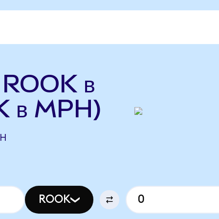
ь ROOK в
 в MPH)
PH
ROOK