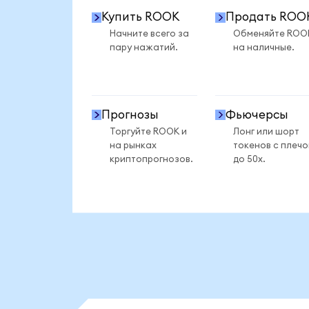
Купить ROOK
Продать ROO
Начните всего за
Обменяйте ROO
пару нажатий.
на наличные.
Прогнозы
Фьючерсы
Торгуйте ROOK и
Лонг или шорт
на рынках
токенов с плеч
криптопрогнозов.
до 50x.