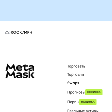
ROOK/MPH
Нижний колонтитул сайта MetaMask
Торговать
Торговля
Swaps
Прогнозы
НОВИНКА
Перпы
НОВИНКА
Реальные активы