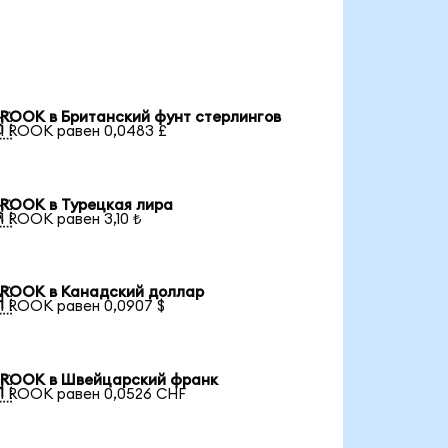
ROOK в Британский фунт стерлингов

1 ROOK равен 0,0483 £
ROOK в Турецкая лира

1 ROOK равен 3,10 ₺
ROOK в Канадский доллар

1 ROOK равен 0,0907 $
ROOK в Швейцарский франк

1 ROOK равен 0,0526 CHF