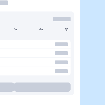
1ч
4ч
1Д