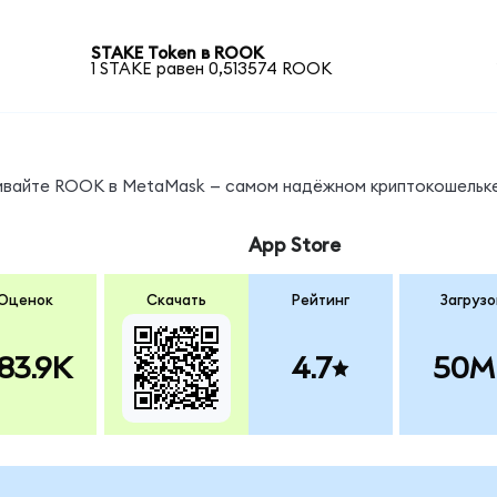
STAKE Token в ROOK
1 STAKE равен 0,513574 ROOK
нивайте ROOK в MetaMask — самом надёжном криптокошельке
App Store
Оценок
Скачать
Рейтинг
Загрузо
83.9K
4.7
50M