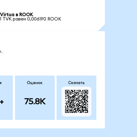
Virtua в ROOK
1 TVK равен 0,006190 ROOK
.
к
Оценок
Скачать
+
75.8K