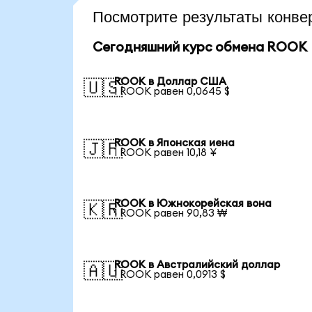
Посмотрите результаты конв
Сегодняшний курс обмена ROOK
ROOK в Доллар США
🇺🇸
1 ROOK равен 0,0645 $
ROOK в Японская иена
🇯🇵
1 ROOK равен 10,18 ¥
ROOK в Южнокорейская вона
🇰🇷
1 ROOK равен 90,83 ₩
ROOK в Австралийский доллар
🇦🇺
1 ROOK равен 0,0913 $