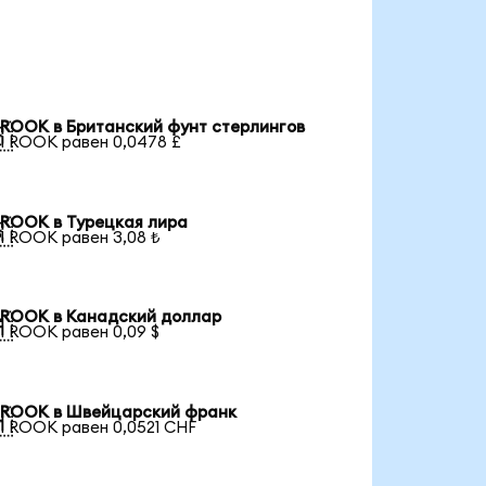
ROOK в Британский фунт стерлингов

1 ROOK равен 0,0478 £
ROOK в Турецкая лира

1 ROOK равен 3,08 ₺
ROOK в Канадский доллар

1 ROOK равен 0,09 $
ROOK в Швейцарский франк

1 ROOK равен 0,0521 CHF