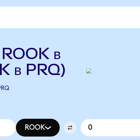
ь ROOK в
K в PRQ)
PRQ
ROOK