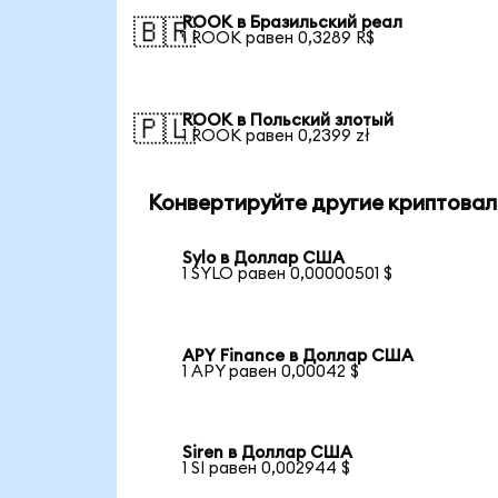
ROOK в Бразильский реал
🇧🇷
1 ROOK равен 0,3289 R$
ROOK в Польский злотый
🇵🇱
1 ROOK равен 0,2399 zł
Конвертируйте другие криптовал
Sylo в Доллар США
1 SYLO равен 0,00000501 $
APY Finance в Доллар США
1 APY равен 0,00042 $
Siren в Доллар США
1 SI равен 0,002944 $