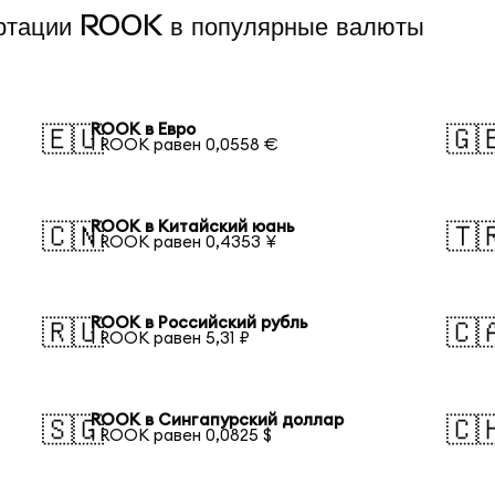
ертации ROOK в популярные валюты
ROOK в Евро
🇪🇺
🇬
1 ROOK равен 0,0558 €
ROOK в Китайский юань
🇨🇳
🇹
1 ROOK равен 0,4353 ¥
ROOK в Российский рубль
🇷🇺
🇨
1 ROOK равен 5,31 ₽
ROOK в Сингапурский доллар
🇸🇬
🇨
1 ROOK равен 0,0825 $