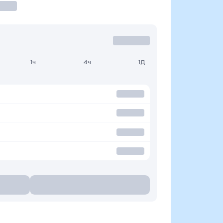
1ч
4ч
1Д