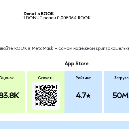
Donut в ROOK
1 DONUT равен 0,005054 ROOK
нивайте ROOK в MetaMask — самом надёжном криптокошельке
App Store
Оценок
Скачать
Рейтинг
Загрузо
83.8K
4.7
50M