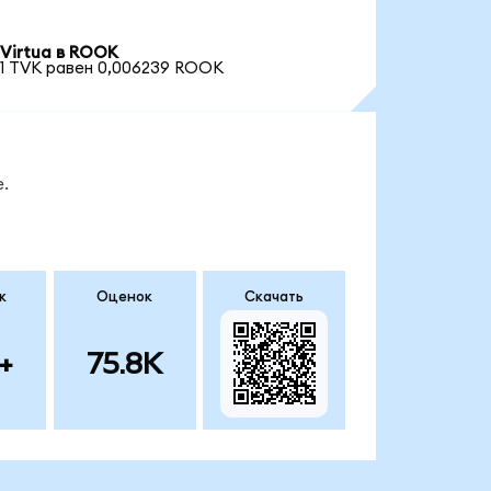
Virtua в ROOK
1 TVK равен 0,006239 ROOK
.
к
Оценок
Скачать
+
75.8K