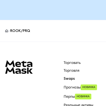
ROOK/PRQ
Нижний колонтитул сайта MetaMask
Торговать
Торговля
Swaps
Прогнозы
НОВИНКА
Перпы
НОВИНКА
Реальные активы