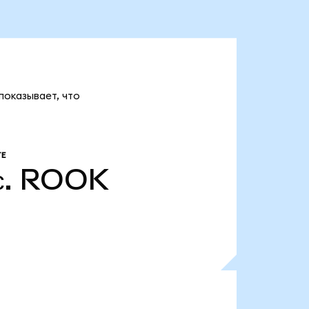
показывает, что
Е
.
ROOK