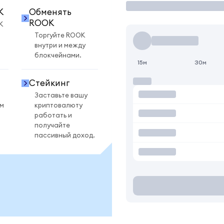
K
Обменять
ROOK
K
Торгуйте ROOK
внутри и между
блокчейнами.
15м
30м
Стейкинг
Заставьте вашу
ом
криптовалюту
работать и
получайте
пассивный доход.