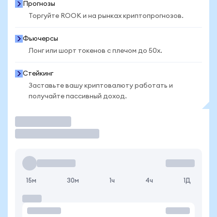
Прогнозы
Торгуйте ROOK и на рынках криптопрогнозов.
Фьючерсы
Лонг или шорт токенов с плечом до 50x.
Стейкинг
Заставьте вашу криптовалюту работать и
получайте пассивный доход.
Торговать
15м
30м
1ч
4ч
1Д