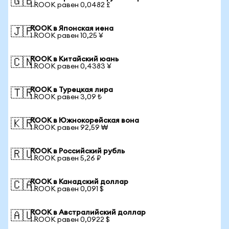
🇬🇧
1 ROOK равен 0,0482 £
ROOK в Японская иена
🇯🇵
1 ROOK равен 10,25 ¥
ROOK в Китайский юань
🇨🇳
1 ROOK равен 0,4383 ¥
ROOK в Турецкая лира
🇹🇷
1 ROOK равен 3,09 ₺
ROOK в Южнокорейская вона
🇰🇷
1 ROOK равен 92,59 ₩
ROOK в Российский рубль
🇷🇺
1 ROOK равен 5,26 ₽
ROOK в Канадский доллар
🇨🇦
1 ROOK равен 0,091 $
ROOK в Австралийский доллар
🇦🇺
1 ROOK равен 0,0922 $