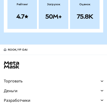
Рейтинг
Загрузок
Оценок
4.7
50M+
75.8K
ROOK/YF-DAI
Нижний колонтитул сайта MetaMask
Торговать
Торговля
Деньги
Swaps
Покупайте
Разработчики
Прогнозы
НОВИНКА
Карта
Документация для разработчиков