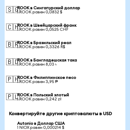
ROOK в Сингапурский доллар
🇸🇬
1 ROOK равен 0,0832 $
ROOK в Швейцарский франк
🇨🇭
1 ROOK равен 0,0525 CHF
ROOK в Бразильский реал
🇧🇷
1 ROOK равен 0,3326 R$
ROOK в Бангладешская така
🇧🇩
1 ROOK равен 8,03 ৳
ROOK в Филиппинское песо
🇵🇭
1 ROOK равен 3,95 ₱
ROOK в Польский злотый
🇵🇱
1 ROOK равен 0,242 zł
Конвертируйте другие криптовалюты в USD
Autonio в Доллар США
1 NIOX равен 0,000214 $