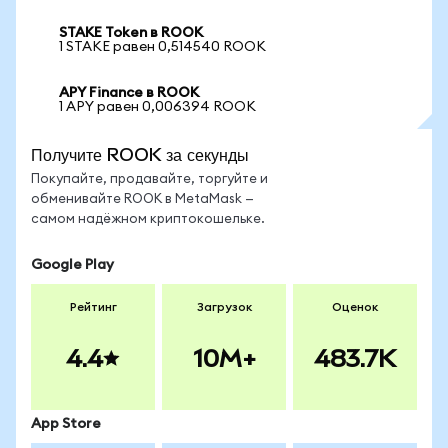
STAKE Token в ROOK
1 STAKE равен 0,514540 ROOK
APY Finance в ROOK
1 APY равен 0,006394 ROOK
Получите ROOK за секунды
Покупайте, продавайте, торгуйте и
обменивайте ROOK в MetaMask —
самом надёжном криптокошельке.
Google Play
Рейтинг
Загрузок
Оценок
4.4
10M+
483.7K
App Store