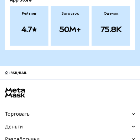
App Store
Рейтинг
Загрузок
Оценок
4.7
50M+
75.8K
RSR/RAIL
Нижний колонтитул сайта MetaMask
Торговать
Торговля
Деньги
Swaps
Покупайте
Разработчики