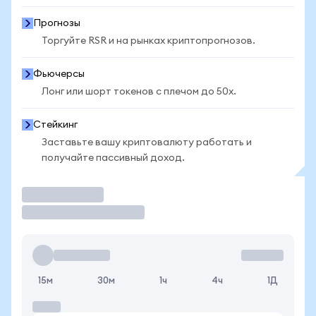
Прогнозы
Торгуйте RSR и на рынках криптопрогнозов.
Фьючерсы
Лонг или шорт токенов с плечом до 50x.
Стейкинг
Заставьте вашу криптовалюту работать и
получайте пассивный доход.
Торговать
15м
30м
1ч
4ч
1Д