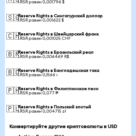
🇦🇺
1 RSR равен 0,001796 $
Reserve Rights в Сингапурский доллар
🇸🇬
1 RSR равен 0,001622 $
Reserve Rights в Швейцарский франк
🇨🇭
1 RSR равен 0,001025 CHF
Reserve Rights в Бразильский реал
🇧🇷
1 RSR равен 0,006469 R$
Reserve Rights в Бангладешская така
🇧🇩
1 RSR равен 0,1566 ৳
Reserve Rights в Филиппинское песо
🇵🇭
1 RSR равен 0,077 ₱
Reserve Rights в Польский злотый
🇵🇱
1 RSR равен 0,004715 zł
Конвертируйте другие криптовалюты в USD