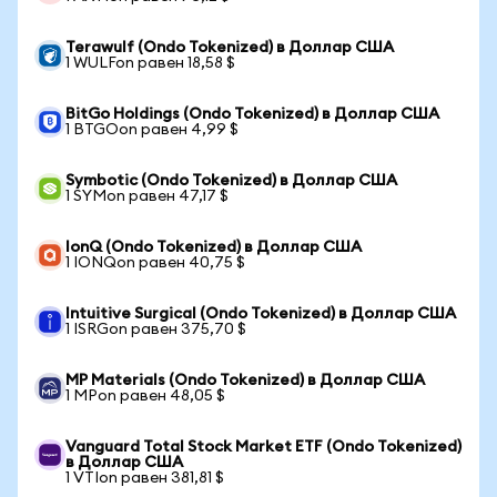
Terawulf (Ondo Tokenized) в Доллар США
1 WULFon равен 18,58 $
BitGo Holdings (Ondo Tokenized) в Доллар США
1 BTGOon равен 4,99 $
Symbotic (Ondo Tokenized) в Доллар США
1 SYMon равен 47,17 $
IonQ (Ondo Tokenized) в Доллар США
1 IONQon равен 40,75 $
Intuitive Surgical (Ondo Tokenized) в Доллар США
1 ISRGon равен 375,70 $
MP Materials (Ondo Tokenized) в Доллар США
1 MPon равен 48,05 $
Vanguard Total Stock Market ETF (Ondo Tokenized)
в Доллар США
1 VTIon равен 381,81 $