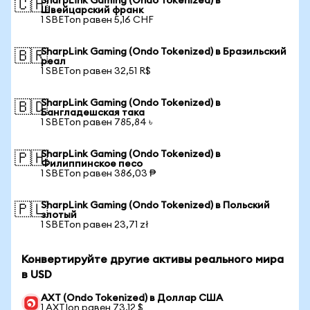
SharpLink Gaming (Ondo Tokenized) в
🇨🇭
Швейцарский франк
1 SBETon равен 5,16 CHF
SharpLink Gaming (Ondo Tokenized) в Бразильский
🇧🇷
реал
1 SBETon равен 32,51 R$
SharpLink Gaming (Ondo Tokenized) в
🇧🇩
Бангладешская така
1 SBETon равен 785,84 ৳
SharpLink Gaming (Ondo Tokenized) в
🇵🇭
Филиппинское песо
1 SBETon равен 386,03 ₱
SharpLink Gaming (Ondo Tokenized) в Польский
🇵🇱
злотый
1 SBETon равен 23,71 zł
Конвертируйте другие активы реального мира
в USD
AXT (Ondo Tokenized) в Доллар США
1 AXTIon равен 73,12 $