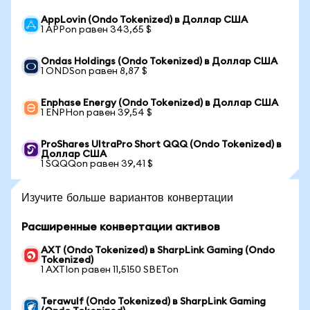
AppLovin (Ondo Tokenized) в Доллар США
1 APPon равен 343,65 $
Ondas Holdings (Ondo Tokenized) в Доллар США
1 ONDSon равен 8,87 $
Enphase Energy (Ondo Tokenized) в Доллар США
1 ENPHon равен 39,54 $
ProShares UltraPro Short QQQ (Ondo Tokenized) в
Доллар США
1 SQQQon равен 39,41 $
Изучите больше вариантов конвертации
Расширенные конвертации активов
AXT (Ondo Tokenized) в SharpLink Gaming (Ondo
Tokenized)
1 AXTIon равен 11,5150 SBETon
Terawulf (Ondo Tokenized) в SharpLink Gaming