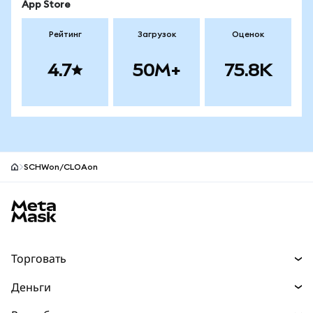
App Store
Рейтинг
Загрузок
Оценок
4.7
50M+
75.8K
SCHWon/CLOAon
Нижний колонтитул сайта MetaMask
Торговать
Торговля
Деньги
Swaps
Покупайте