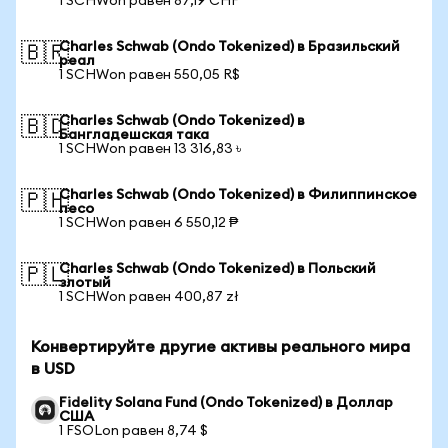
1 SCHWon равен 87,19 CHF
Charles Schwab (Ondo Tokenized) в Бразильский
🇧🇷
реал
1 SCHWon равен 550,05 R$
Charles Schwab (Ondo Tokenized) в
🇧🇩
Бангладешская така
1 SCHWon равен 13 316,83 ৳
Charles Schwab (Ondo Tokenized) в Филиппинское
🇵🇭
песо
1 SCHWon равен 6 550,12 ₱
Charles Schwab (Ondo Tokenized) в Польский
🇵🇱
злотый
1 SCHWon равен 400,87 zł
Конвертируйте другие активы реального мира
в USD
Fidelity Solana Fund (Ondo Tokenized) в Доллар
США
1 FSOLon равен 8,74 $