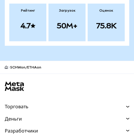
Рейтинг
Загрузок
Оценок
4.7
50M+
75.8K
SCHWon/ETHAon
Нижний колонтитул сайта MetaMask
Торговать
Торговля
Деньги
Swaps
Покупайте
Разработчики