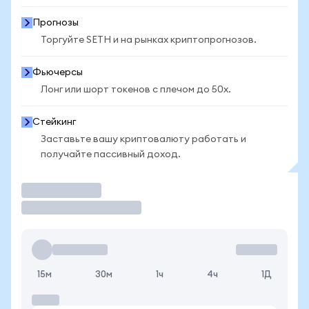
Прогнозы
Торгуйте SETH и на рынках криптопрогнозов.
Фьючерсы
Лонг или шорт токенов с плечом до 50x.
Стейкинг
Заставьте вашу криптовалюту работать и
получайте пассивный доход.
Торговать
15м
30м
1ч
4ч
1Д