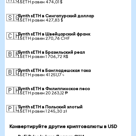
🇦🇺
1 SETH равен 474,01 $
Synth sETH в Сингапурский доллар
🇸🇬
1 SETH равен 427,83 $
Synth sETH в Швейцарский франк
🇨🇭
1 SETH равен 270,76 CHF
Synth sETH в Бразильский реал
🇧🇷
1 SETH равен 1 706,72 R$
Synth sETH в Бангладешская така
🇧🇩
1 SETH равен 41 251,17 ৳
Synth sETH в Филиппинское песо
🇵🇭
1 SETH равен 20 263,12 ₱
Synth sETH в Польский злотый
🇵🇱
1 SETH равен 1 245,30 zł
Конвертируйте другие криптовалюты в USD