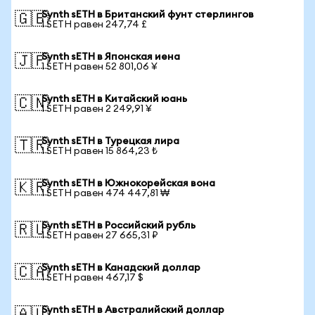
Synth sETH в Британский фунт стерлингов
🇬🇧
1 SETH равен 247,74 £
Synth sETH в Японская иена
🇯🇵
1 SETH равен 52 801,06 ¥
Synth sETH в Китайский юань
🇨🇳
1 SETH равен 2 249,91 ¥
Synth sETH в Турецкая лира
🇹🇷
1 SETH равен 15 864,23 ₺
Synth sETH в Южнокорейская вона
🇰🇷
1 SETH равен 474 447,81 ₩
Synth sETH в Российский рубль
🇷🇺
1 SETH равен 27 665,31 ₽
Synth sETH в Канадский доллар
🇨🇦
1 SETH равен 467,17 $
Synth sETH в Австралийский доллар