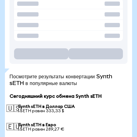
Посмотрите результаты конвертации Synth
sETH в популярные валюты
Сегодняшний курс обмена Synth sETH
Synth sETH в Доллар США
🇺🇸
1 SETH равен 333,33 $
Synth sETH в Евро
🇪🇺
1 SETH равен 289,27 €