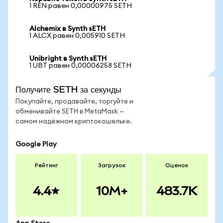
1 REN равен 0,00000975 SETH
Alchemix в Synth sETH
1 ALCX равен 0,005910 SETH
Unibright в Synth sETH
1 UBT равен 0,00006258 SETH
Получите SETH за секунды
Покупайте, продавайте, торгуйте и
обменивайте SETH в MetaMask —
самом надёжном криптокошельке.
Google Play
Рейтинг
Загрузок
Оценок
4.4
10M+
483.7K