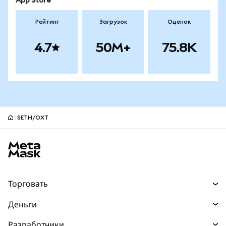
App Store
Рейтинг
Загрузок
Оценок
4.7
50M+
75.8K
SETH/OXT
Нижний колонтитул сайта MetaMask
Торговать
Торговля
Деньги
Swaps
Покупайте
Разработчики