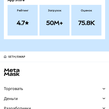
App Store
Рейтинг
Загрузок
Оценок
4.7
50M+
75.8K
SETH/SWAP
Нижний колонтитул сайта MetaMask
Торговать
Торговля
Деньги
Swaps
Покупайте
Разработчики