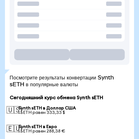
Посмотрите результаты конвертации Synth
sETH в популярные валюты
Сегодняшний курс обмена Synth sETH
Synth sETH в Доллар США
🇺🇸
1 SETH равен 333,33 $
Synth sETH в Евро
🇪🇺
1 SETH равен 288,38 €