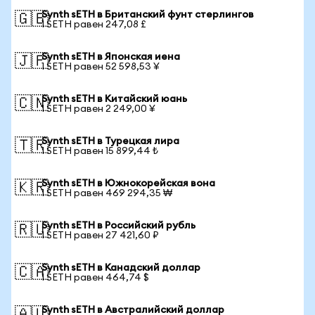
Synth sETH в Британский фунт стерлингов
🇬🇧
1 SETH равен 247,08 £
Synth sETH в Японская иена
🇯🇵
1 SETH равен 52 598,53 ¥
Synth sETH в Китайский юань
🇨🇳
1 SETH равен 2 249,00 ¥
Synth sETH в Турецкая лира
🇹🇷
1 SETH равен 15 899,44 ₺
Synth sETH в Южнокорейская вона
🇰🇷
1 SETH равен 469 294,35 ₩
Synth sETH в Российский рубль
🇷🇺
1 SETH равен 27 421,60 ₽
Synth sETH в Канадский доллар
🇨🇦
1 SETH равен 464,74 $
Synth sETH в Австралийский доллар