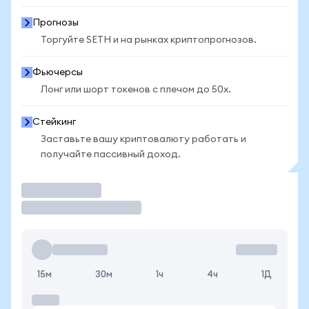
Прогнозы
Торгуйте SETH и на рынках криптопрогнозов.
Фьючерсы
Лонг или шорт токенов с плечом до 50x.
Стейкинг
Заставьте вашу криптовалюту работать и
получайте пассивный доход.
Торговать
15м
30м
1ч
4ч
1Д