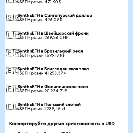
🇦🇺
1 SETH равен 471,60 $
Synth sETH в Сингапурский доллар
🇸🇬
1 SETH равен 426,09 $
Synth sETH в Швейцарский франк
🇨🇭
1 SETH равен 269,36 CHF
Synth sETH в Бразильский реал
🇧🇷
1 SETH равен 1 699,18 R$
Synth sETH в Бангладешская така
🇧🇩
1 SETH равен 41 258,37 ৳
Synth sETH в Филиппинское песо
🇵🇭
1 SETH равен 20 234,71 ₱
Synth sETH в Польский злотый
🇵🇱
1 SETH равен 1 239,45 zł
Конвертируйте другие криптовалюты в USD