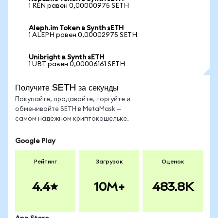
1 REN равен 0,00000975 SETH
Aleph.im Token в Synth sETH
1 ALEPH равен 0,00002975 SETH
Unibright в Synth sETH
1 UBT равен 0,00006161 SETH
Получите SETH за секунды
Покупайте, продавайте, торгуйте и
обменивайте SETH в MetaMask —
самом надёжном криптокошельке.
Google Play
Рейтинг
Загрузок
Оценок
4.4
10M+
483.8K