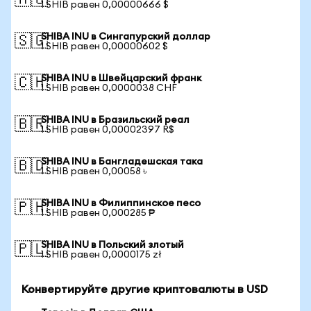
🇦🇺
1 SHIB равен 0,00000666 $
SHIBA INU в Сингапурский доллар
🇸🇬
1 SHIB равен 0,00000602 $
SHIBA INU в Швейцарский франк
🇨🇭
1 SHIB равен 0,0000038 CHF
SHIBA INU в Бразильский реал
🇧🇷
1 SHIB равен 0,00002397 R$
SHIBA INU в Бангладешская така
🇧🇩
1 SHIB равен 0,00058 ৳
SHIBA INU в Филиппинское песо
🇵🇭
1 SHIB равен 0,000285 ₱
SHIBA INU в Польский злотый
🇵🇱
1 SHIB равен 0,0000175 zł
Конвертируйте другие криптовалюты в USD