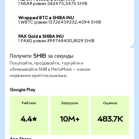
1 NEAR равен 362473,3475 SHIB
Wrapped BTC в SHIBA INU
1 WBTC равен 13726439232,4094 SHIB
PAX Gold в SHIBA INU
1 PAXG равен 899748400,8529 SHIB
Получите SHIB за секунды
Покупайте, продавайте, торгуйте и
обменивайте SHIB в MetaMask — самом
надёжном криптокошельке.
Google Play
Рейтинг
Загрузок
Оценок
4.4
10M+
483.7K