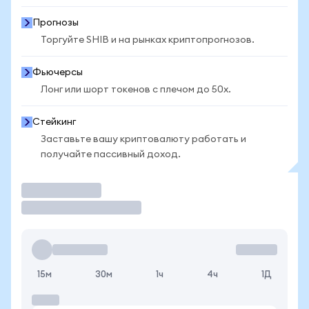
Прогнозы
Торгуйте SHIB и на рынках криптопрогнозов.
Фьючерсы
Лонг или шорт токенов с плечом до 50x.
Стейкинг
Заставьте вашу криптовалюту работать и
получайте пассивный доход.
Торговать
15м
30м
1ч
4ч
1Д