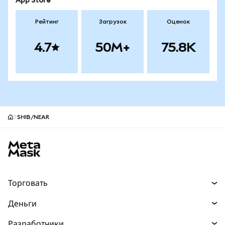
App Store
Рейтинг
Загрузок
Оценок
4.7
50M+
75.8K
SHIB/NEAR
Нижний колонтитул сайта MetaMask
Торговать
Торговля
Деньги
Swaps
Покупайте
Разработчики