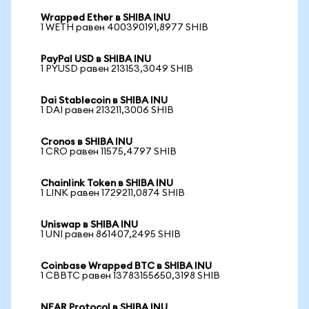
Wrapped Ether в SHIBA INU
1 WETH равен 400390191,8977 SHIB
PayPal USD в SHIBA INU
1 PYUSD равен 213153,3049 SHIB
Dai Stablecoin в SHIBA INU
1 DAI равен 213211,3006 SHIB
Cronos в SHIBA INU
1 CRO равен 11575,4797 SHIB
Chainlink Token в SHIBA INU
1 LINK равен 1729211,0874 SHIB
Uniswap в SHIBA INU
1 UNI равен 861407,2495 SHIB
Coinbase Wrapped BTC в SHIBA INU
1 CBBTC равен 13783155650,3198 SHIB
NEAR Protocol в SHIBA INU