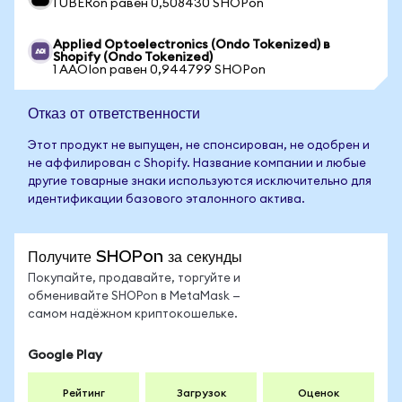
1 UBERon равен 0,508430 SHOPon
Applied Optoelectronics (Ondo Tokenized) в
Shopify (Ondo Tokenized)
1 AAOIon равен 0,944799 SHOPon
Отказ от ответственности
Этот продукт не выпущен, не спонсирован, не одобрен и
не аффилирован с Shopify. Название компании и любые
другие товарные знаки используются исключительно для
идентификации базового эталонного актива.
Получите SHOPon за секунды
Покупайте, продавайте, торгуйте и
обменивайте SHOPon в MetaMask —
самом надёжном криптокошельке.
Google Play
Рейтинг
Загрузок
Оценок