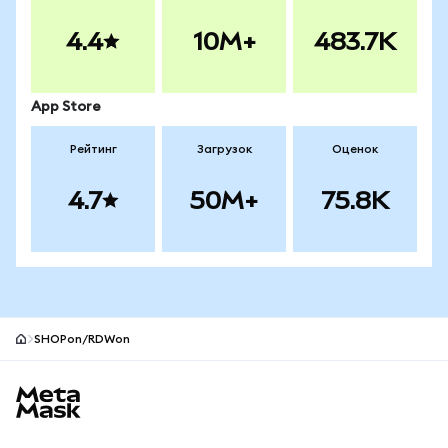
4.4
10M+
483.7K
App Store
Рейтинг
Загрузок
Оценок
4.7
50M+
75.8K
SHOPon/RDWon
Нижний колонтитул сайта MetaMask