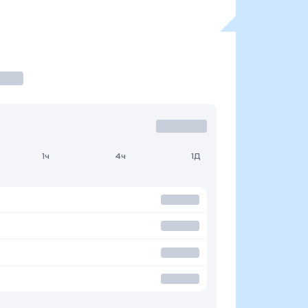
1ч
4ч
1Д