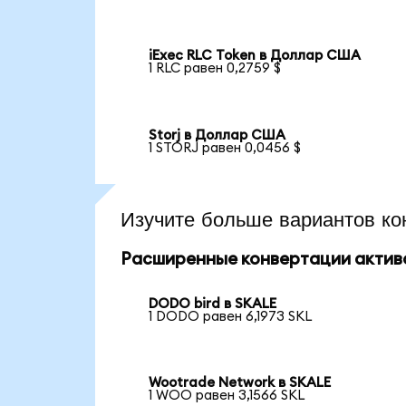
iExec RLC Token в Доллар США
1 RLC равен 0,2759 $
Storj в Доллар США
1 STORJ равен 0,0456 $
Изучите больше вариантов ко
Расширенные конвертации актив
DODO bird в SKALE
1 DODO равен 6,1973 SKL
Wootrade Network в SKALE
1 WOO равен 3,1566 SKL