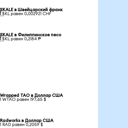
SKALE в Швейцарский франк

1 SKL равен 0,002921 CHF
SKALE в Филиппинское песо

1 SKL равен 0,2184 ₱
Wrapped TAO в Доллар США
1 WTAO равен 197,65 $
Radworks в Доллар США
1 RAD равен 0,2059 $