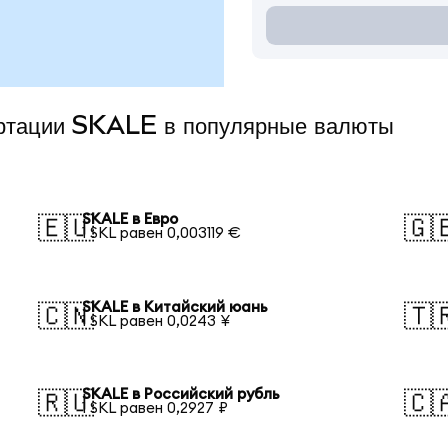
ертации SKALE в популярные валюты
SKALE в Евро
🇪🇺
🇬
1 SKL равен 0,003119 €
SKALE в Китайский юань
🇨🇳
🇹
1 SKL равен 0,0243 ¥
SKALE в Российский рубль
🇷🇺
🇨
1 SKL равен 0,2927 ₽