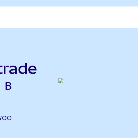
trade
 в
 WOO