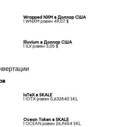
Wrapped NXM в Доллар США
1 WNXM равен 49,07 $
Illuvium в Доллар США
1 ILV равен 3,05 $
нвертации
ов
IoTeX в SKALE
1 IOTX равен 0,632840 SKL
Ocean Token в SKALE
1 OCEAN равен 26,9654 SKL