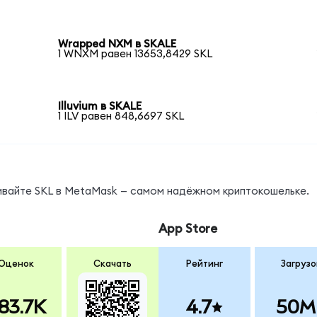
Wrapped NXM в SKALE
1 WNXM равен 13653,8429 SKL
Illuvium в SKALE
1 ILV равен 848,6697 SKL
ивайте SKL в MetaMask — самом надёжном криптокошельке.
App Store
Оценок
Скачать
Рейтинг
Загрузо
83.7K
4.7
50M