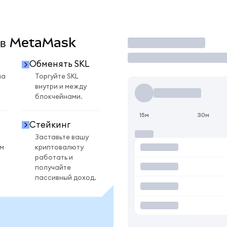
L в MetaMask
Торговать
Обменять SKL
на
Торгуйте SKL
внутри и между
блокчейнами.
15м
30м
Стейкинг
Заставьте вашу
ом
криптовалюту
работать и
получайте
пассивный доход.