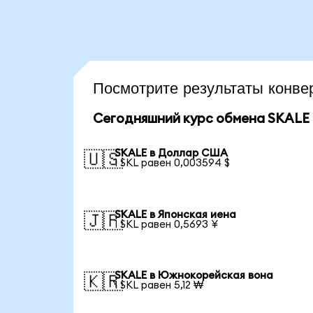
Посмотрите результаты конв
Сегодняшний курс обмена SKALE
SKALE в Доллар США
🇺🇸
1 SKL равен 0,003594 $
SKALE в Японская иена
🇯🇵
1 SKL равен 0,5693 ¥
SKALE в Южнокорейская вона
🇰🇷
1 SKL равен 5,12 ₩