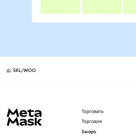
SKL/WOO
Нижний колонтитул сайта MetaMask
Торговать
Торговля
Swaps