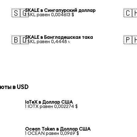
SKALE в Сингапурский доллар
🇸🇬
🇨
1 SKL равен 0,004613 $
SKALE в Бангладешская така
🇧🇩
🇵
1 SKL равен 0,4448 ৳
юты в USD
IoTeX в Доллар США
1 IOTX равен 0,002274 $
Ocean Token в Доллар США
1 OCEAN равен 0,0969 $