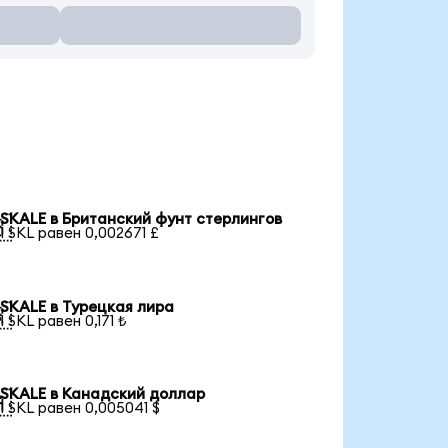
SKALE в Британский фунт стерлингов

1 SKL равен 0,002671 £
SKALE в Турецкая лира

1 SKL равен 0,171 ₺
SKALE в Канадский доллар

1 SKL равен 0,005041 $