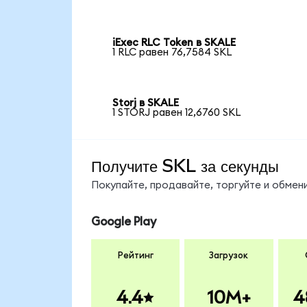
iExec RLC Token в SKALE
1 RLC равен 76,7584 SKL
Storj в SKALE
1 STORJ равен 12,6760 SKL
Получите SKL за секунды
Покупайте, продавайте, торгуйте и обмен
Google Play
Рейтинг
Загрузок
4.4
10M+
4