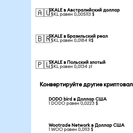
SKALE в Австралийский доллар
🇦🇺
1 SKL равен 0,005113 $
SKALE в Бразильский реал
🇧🇷
1 SKL равен 0,0184 R$
SKALE в Польский злотый
🇵🇱
1 SKL равен 0,0134 zł
Конвертируйте другие криптовал
DODO bird в Доллар США
1 DODO равен 0,0223 $
Wootrade Network в Доллар США
1 WOO равен 0,0113 $