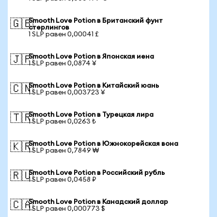
Smooth Love Potion в Британский фунт
🇬🇧
стерлингов
1 SLP равен 0,00041 £
Smooth Love Potion в Японская иена
🇯🇵
1 SLP равен 0,0874 ¥
Smooth Love Potion в Китайский юань
🇨🇳
1 SLP равен 0,003723 ¥
Smooth Love Potion в Турецкая лира
🇹🇷
1 SLP равен 0,0263 ₺
Smooth Love Potion в Южнокорейская вона
🇰🇷
1 SLP равен 0,7849 ₩
Smooth Love Potion в Российский рубль
🇷🇺
1 SLP равен 0,0458 ₽
Smooth Love Potion в Канадский доллар
🇨🇦
1 SLP равен 0,000773 $