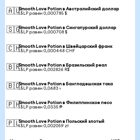
Smooth Love Potion в Австралийский доллар
🇦🇺
1 SLP равен 0,000785 $
Smooth Love Potion в Сингапурский доллар
🇸🇬
1 SLP равен 0,000708 $
Smooth Love Potion в Швейцарский франк
🇨🇭
1 SLP равен 0,000448 CHF
Smooth Love Potion в Бразильский реал
🇧🇷
1 SLP равен 0,002826 R$
Smooth Love Potion в Бангладешская така
🇧🇩
1 SLP равен 0,0683 ৳
Smooth Love Potion в Филиппинское песо
🇵🇭
1 SLP равен 0,0335 ₱
Smooth Love Potion в Польский злотый
🇵🇱
1 SLP равен 0,002059 zł