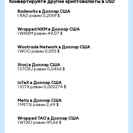
Конвертируйте другие криптовалюты в USD
Radworks в Доллар США
1 RAD равен 0,2059 $
Wrapped NXM в Доллар США
1 WNXM равен 49,07 $
Wootrade Network в Доллар США
1 WOO равен 0,0113 $
Storj в Доллар США
1 STORJ равен 0,0456 $
IoTeX в Доллар США
1 IOTX равен 0,002274 $
Metis в Доллар США
1 METIS равен 2,49 $
Wrapped TAO в Доллар США
1 WTAO равен 191,66 $