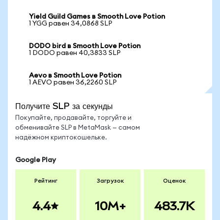
Yield Guild Games в Smooth Love Potion
1 YGG равен 34,0868 SLP
DODO bird в Smooth Love Potion
1 DODO равен 40,3833 SLP
Aevo в Smooth Love Potion
1 AEVO равен 36,2260 SLP
Получите SLP за секунды
Покупайте, продавайте, торгуйте и
обменивайте SLP в MetaMask — самом
надёжном криптокошельке.
Google Play
Рейтинг
Загрузок
Оценок
4.4
10M+
483.7K