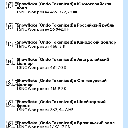
Snowflake (Ondo Tokenized) в Южнокорейская
🇰🇷
вона
1 SNOWon равен 459 372,79 ₩
Snowflake (Ondo Tokenized) в Российский рубль
🇷🇺
1 SNOWon равен 26 842,11 ₽
Snowflake (Ondo Tokenized) в Канадский доллар
🇨🇦
1 SNOWon равен 455,18 $
Snowflake (Ondo Tokenized) в Австралийский
🇦🇺
доллар
1 SNOWon равен 461,70 $
Snowflake (Ondo Tokenized) в Сингапурский
🇸🇬
доллар
1 SNOWon равен 416,99 $
Snowflake (Ondo Tokenized) в Швейцарский
🇨🇭
франк
1 SNOWon равен 263,64 CHF
Snowflake (Ondo Tokenized) в Бразильский реал
🇧🇷
1 SNOWon равен 1 663,17 R$