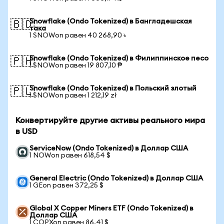
Snowflake (Ondo Tokenized) в Бангладешская
🇧🇩
така
1 SNOWon равен 40 268,90 ৳
Snowflake (Ondo Tokenized) в Филиппинское песо
🇵🇭
1 SNOWon равен 19 807,10 ₱
Snowflake (Ondo Tokenized) в Польский злотый
🇵🇱
1 SNOWon равен 1 212,19 zł
Конвертируйте другие активы реального мира
в USD
ServiceNow (Ondo Tokenized) в Доллар США
1 NOWon равен 618,54 $
General Electric (Ondo Tokenized) в Доллар США
1 GEon равен 372,25 $
Global X Copper Miners ETF (Ondo Tokenized) в
Доллар США
1 COPXon равен 86,41 $