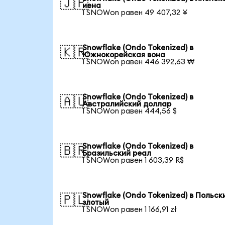
🇯🇵
иена
1 SNOWon равен 49 407,32 ¥
Snowflake (Ondo Tokenized) в
🇰🇷
Южнокорейская вона
1 SNOWon равен 446 392,63 ₩
Snowflake (Ondo Tokenized) в
🇦🇺
Австралийский доллар
1 SNOWon равен 444,56 $
Snowflake (Ondo Tokenized) в
🇧🇷
Бразильский реал
1 SNOWon равен 1 603,39 R$
Snowflake (Ondo Tokenized) в Польск
🇵🇱
злотый
1 SNOWon равен 1 166,91 zł