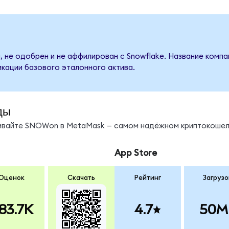
, не одобрен и не аффилирован с Snowflake. Название компа
кации базового эталонного актива.
ды
нивайте SNOWon в MetaMask — самом надёжном криптокошел
App Store
Оценок
Скачать
Рейтинг
Загрузо
83.7K
4.7
50M