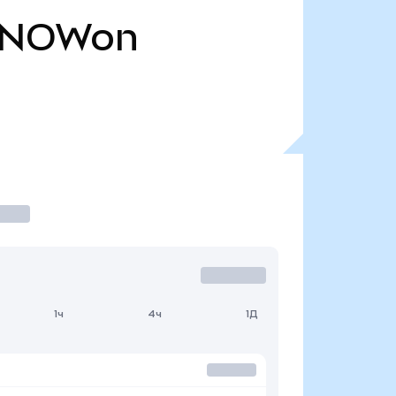
SNOWon
1ч
4ч
1Д