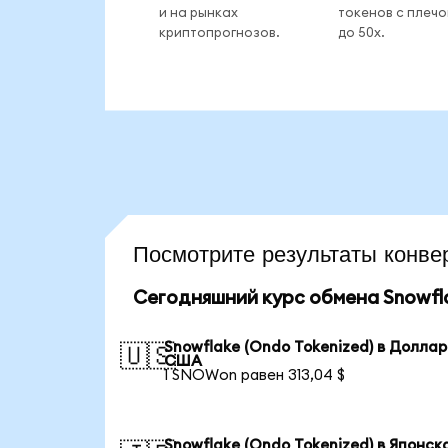
и на рынках
токенов с плеч
криптопрогнозов.
до 50x.
Посмотрите результаты кон
Сегодняшний курс обмена Snowfla
Snowflake (Ondo Tokenized) в Доллар
🇺🇸
США
1 SNOWon равен 313,04 $
Snowflake (Ondo Tokenized) в Японск