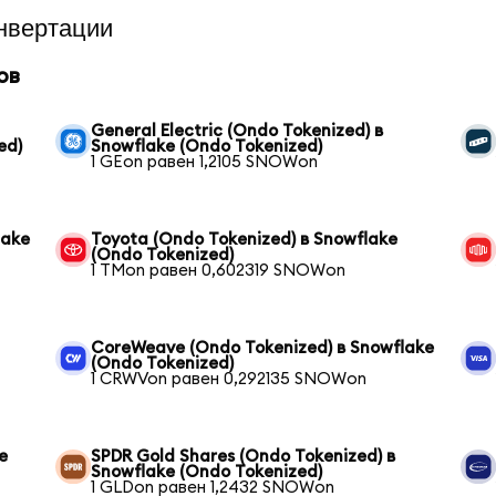
нвертации
ов
General Electric (Ondo Tokenized) в
ed)
Snowflake (Ondo Tokenized)
1 GEon равен 1,2105 SNOWon
lake
Toyota (Ondo Tokenized) в Snowflake
(Ondo Tokenized)
1 TMon равен 0,602319 SNOWon
CoreWeave (Ondo Tokenized) в Snowflake
(Ondo Tokenized)
1 CRWVon равен 0,292135 SNOWon
e
SPDR Gold Shares (Ondo Tokenized) в
Snowflake (Ondo Tokenized)
1 GLDon равен 1,2432 SNOWon