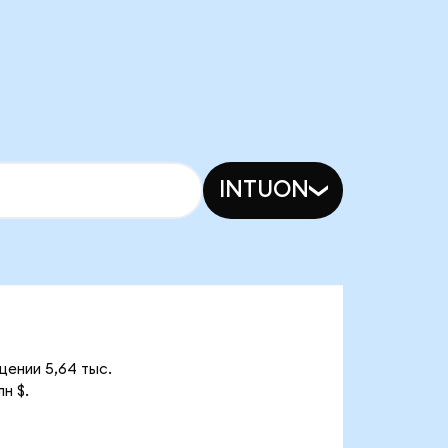
INTUON
щении 5,64 тыс.
н $.