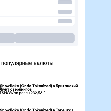
 популярные валюты
Snowflake (Ondo Tokenized) в Британский

фунт стерлингов
1 SNOWon равен 232,58 £
Snowflake (Ondo Tokenized) в Турецкая