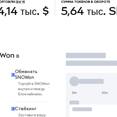
ОРГОВЛИ
(24 Ч)
СУММА ТОКЕНОВ В ОБОРОТЕ
,14 тыс. $
5,64 тыс.
OWon в
Торговать
Обменять
SNOWon
Торгуйте SNOWon
внутри и между
15м
30м
блокчейнами.
Стейкинг
Заставьте вашу