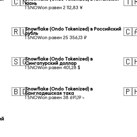
🇨🇳
🇹
юань
1 SNOWon равен 2 112,83 ¥
Snowflake (Ondo Tokenized) в Российский
🇷🇺
🇨
рубль
1 SNOWon равен 25 356,13 ₽
Snowflake (Ondo Tokenized) в
🇸🇬
🇨
Сингапурский доллар
1 SNOWon равен 401,28 $
Snowflake (Ondo Tokenized) в
🇧🇩
🇵
Бангладешская така
1 SNOWon равен 38 691,19 ৳
ий