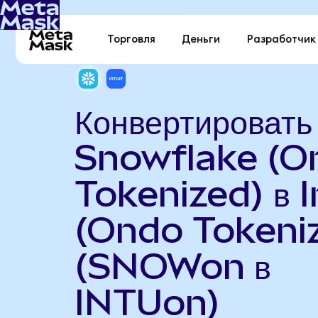
Торговля
Деньги
Разработчик
Конвертировать
Snowflake (O
Tokenized) в I
(Ondo Tokeni
(SNOWon в
INTUon)