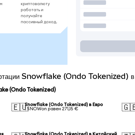
ом
криптовалюту
работать и
получайте
пассивный доход.
вертации Snowflake (Ondo Tokenized) в
ke (Ondo Tokenized)
Snowflake (Ondo Tokenized) в Евро
🇪🇺
🇬
1 SNOWon равен 271,15 €
ая
Snowflake (Ondo Tokenized) в Китайский