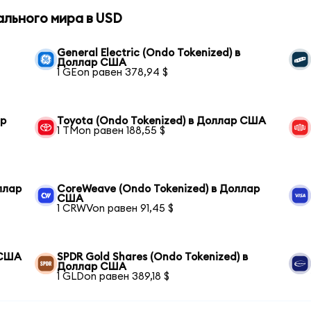
ального мира в USD
General Electric (Ondo Tokenized) в
Доллар США
1 GEon равен 378,94 $
ар
Toyota (Ondo Tokenized) в Доллар США
1 TMon равен 188,55 $
оллар
CoreWeave (Ondo Tokenized) в Доллар
США
1 CRWVon равен 91,45 $
 США
SPDR Gold Shares (Ondo Tokenized) в
Доллар США
1 GLDon равен 389,18 $