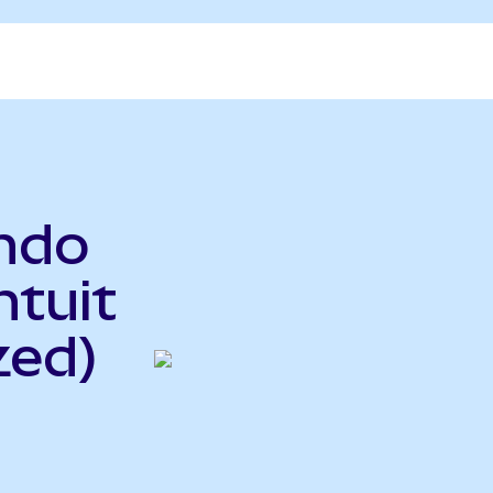
ndo
ntuit
zed)