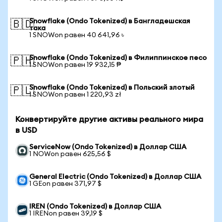
Snowflake (Ondo Tokenized) в Бангладешская
🇧🇩
така
1 SNOWon равен 40 641,96 ৳
Snowflake (Ondo Tokenized) в Филиппинское песо
🇵🇭
1 SNOWon равен 19 932,15 ₱
Snowflake (Ondo Tokenized) в Польский злотый
🇵🇱
1 SNOWon равен 1 220,93 zł
Конвертируйте другие активы реального мира
в USD
ServiceNow (Ondo Tokenized) в Доллар США
1 NOWon равен 625,56 $
General Electric (Ondo Tokenized) в Доллар США
1 GEon равен 371,97 $
IREN (Ondo Tokenized) в Доллар США
1 IRENon равен 39,19 $