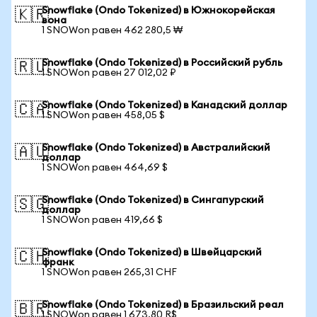
Snowflake (Ondo Tokenized) в Южнокорейская
🇰🇷
вона
1 SNOWon равен 462 280,5 ₩
Snowflake (Ondo Tokenized) в Российский рубль
🇷🇺
1 SNOWon равен 27 012,02 ₽
Snowflake (Ondo Tokenized) в Канадский доллар
🇨🇦
1 SNOWon равен 458,05 $
Snowflake (Ondo Tokenized) в Австралийский
🇦🇺
доллар
1 SNOWon равен 464,69 $
Snowflake (Ondo Tokenized) в Сингапурский
🇸🇬
доллар
1 SNOWon равен 419,66 $
Snowflake (Ondo Tokenized) в Швейцарский
🇨🇭
франк
1 SNOWon равен 265,31 CHF
Snowflake (Ondo Tokenized) в Бразильский реал
🇧🇷
1 SNOWon равен 1 673,80 R$