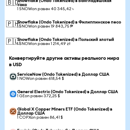
Snowflake (Ondo Tokenized) в Бангладешская
🇧🇩
така
1 SNOWon равен 40 345,42 ৳
Snowflake (Ondo Tokenized) в Филиппинское песо
🇵🇭
1 SNOWon равен 19 843,75 ₱
Snowflake (Ondo Tokenized) в Польский злотый
🇵🇱
1 SNOWon равен 1 214,49 zł
Конвертируйте другие активы реального мира
в USD
ServiceNow (Ondo Tokenized) в Доллар США
1 NOWon равен 618,54 $
General Electric (Ondo Tokenized) в Доллар США
1 GEon равен 372,25 $
Global X Copper Miners ETF (Ondo Tokenized) в
Доллар США
1 COPXon равен 86,41 $