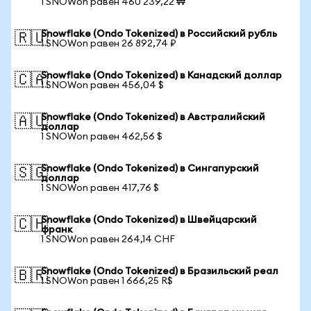
1 SNOWon равен 460 239,22 ₩
Snowflake (Ondo Tokenized) в Российский рубль
🇷🇺
1 SNOWon равен 26 892,74 ₽
Snowflake (Ondo Tokenized) в Канадский доллар
🇨🇦
1 SNOWon равен 456,04 $
Snowflake (Ondo Tokenized) в Австралийский
🇦🇺
доллар
1 SNOWon равен 462,56 $
Snowflake (Ondo Tokenized) в Сингапурский
🇸🇬
доллар
1 SNOWon равен 417,76 $
Snowflake (Ondo Tokenized) в Швейцарский
🇨🇭
франк
1 SNOWon равен 264,14 CHF
Snowflake (Ondo Tokenized) в Бразильский реал
🇧🇷
1 SNOWon равен 1 666,25 R$