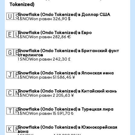
Tokenized)
Snowflake (Ondo Tokenized) в Доллар США
🇺🇸
1 SNOWon равен 326,90 $
Snowflake (Ondo Tokenized) в Евро
🇪🇺
1 SNOWon равен 282,86 €
Snowflake (Ondo Tokenized) в Британский фунт
🇬🇧
стерлингов
1 SNOWon равен 242,30 £
Snowflake (Ondo Tokenized) в Японская иена
🇯🇵
1 SNOWon равен 51 586,45 ¥
Snowflake (Ondo Tokenized) в Китайский юань
🇨🇳
1 SNOWon равен 2 205,63 ¥
Snowflake (Ondo Tokenized) в Турецкая лира
🇹🇷
1 SNOWon равен 15 591,70 ₺
Snowflake (Ondo Tokenized) в Южнокорейская
🇰🇷
вона