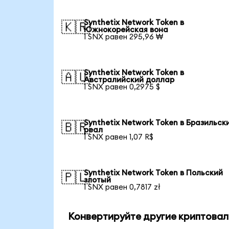
Synthetix Network Token в
🇰🇷
Южнокорейская вона
1 SNX равен 295,96 ₩
Synthetix Network Token в
🇦🇺
Австралийский доллар
1 SNX равен 0,2975 $
Synthetix Network Token в Бразильск
🇧🇷
реал
1 SNX равен 1,07 R$
Synthetix Network Token в Польский
🇵🇱
злотый
1 SNX равен 0,7817 zł
Конвертируйте другие криптовал