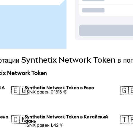
вертации Synthetix Network Token в по
ix Network Token
ША
Synthetix Network Token в Евро
🇪🇺
🇬
1 SNX равен 0,1818 €
иена
Synthetix Network Token в Китайский
🇨🇳
🇹
юань
1 SNX равен 1,42 ¥