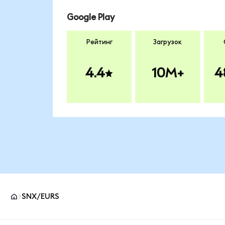
Google Play
Рейтинг
Загрузок
4.4
10M+
4
SNX/EURS
Нижний колонтитул сайта MetaMask