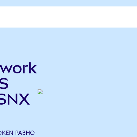
twork
IS
(SNX
TOKEN РАВНО