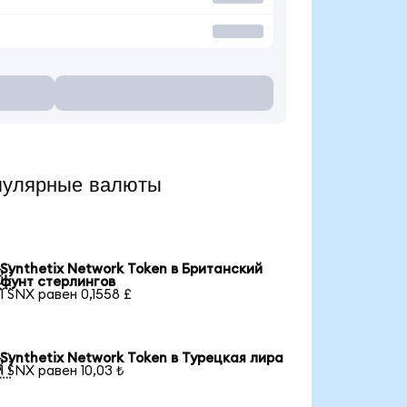
пулярные валюты
Synthetix Network Token в Британский

фунт стерлингов
1 SNX равен 0,1558 £
Synthetix Network Token в Турецкая лира

1 SNX равен 10,03 ₺