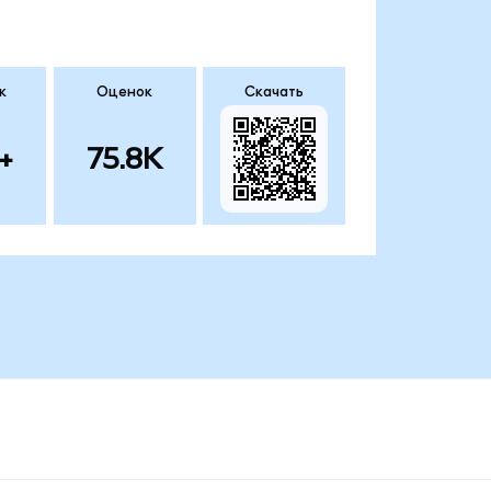
к
Оценок
Скачать
+
75.8K