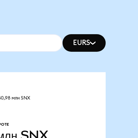
EURS
80,98 млн SNX
РОТЕ
млн
SNX