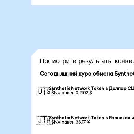
Посмотрите результаты кон
Сегодняшний курс обмена Synthet
Synthetix Network Token в Доллар С
🇺🇸
1 SNX равен 0,2102 $
Synthetix Network Token в Японская 
🇯🇵
1 SNX равен 33,17 ¥