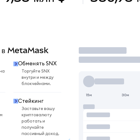
X в MetaMask
Торговать
Обменять SNX
на
Торгуйте SNX
внутри и между
блокчейнами.
15м
30м
Стейкинг
Заставьте вашу
ом
криптовалюту
работать и
получайте
пассивный доход.