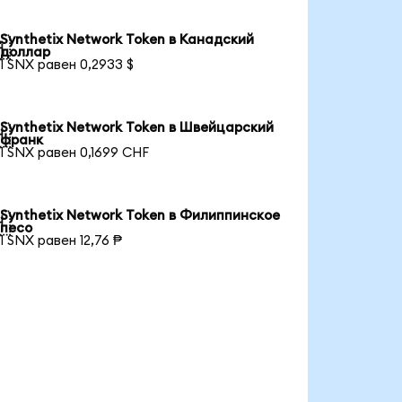
Synthetix Network Token в Канадский

доллар
1 SNX равен 0,2933 $
Synthetix Network Token в Швейцарский

франк
1 SNX равен 0,1699 CHF
Synthetix Network Token в Филиппинское

песо
1 SNX равен 12,76 ₱