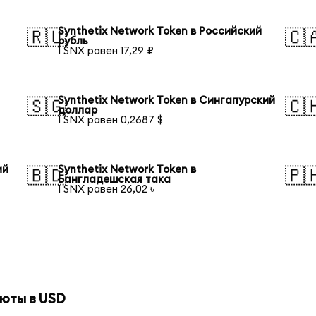
Synthetix Network Token в Российский
🇷🇺
🇨
рубль
1 SNX равен 17,29 ₽
Synthetix Network Token в Сингапурский
🇸🇬
🇨
доллар
1 SNX равен 0,2687 $
ий
Synthetix Network Token в
🇧🇩
🇵
Бангладешская така
1 SNX равен 26,02 ৳
юты в USD