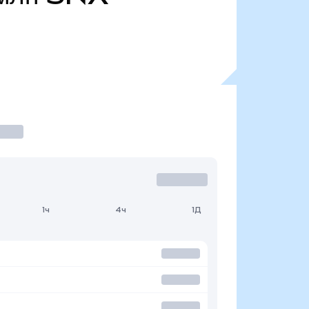
1ч
4ч
1Д