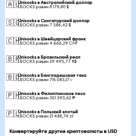
Unisocks в Австралийский доллар
🇦🇺
1 SOCKS равен 8 179,80 $
Unisocks в Сингапурский доллар
🇸🇬
1 SOCKS равен 7 386,42 $
Unisocks в Швейцарский франк
🇨🇭
1 SOCKS равен 4 666,29 CHF
Unisocks в Бразильский реал
🇧🇷
1 SOCKS равен 29 493,77 R$
Unisocks в Бангладешская така
🇧🇩
1 SOCKS равен 715 083,17 ৳
Unisocks в Филиппинское песо
🇵🇭
1 SOCKS равен 351 393,62 ₱
Unisocks в Польский злотый
🇵🇱
1 SOCKS равен 21 488,74 zł
Конвертируйте другие криптовалюты в USD