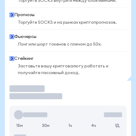
Торгуйте SOCKS внутри и между блокчейнами.
Прогнозы
Торгуйте SOCKS и на рынках криптопрогнозов.
Фьючерсы
Лонг или шорт токенов с плечом до 50x.
Стейкинг
Заставьте вашу криптовалюту работать и
получайте пассивный доход.
Торговать
15м
30м
1ч
4ч
1Д