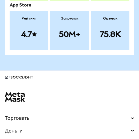
App Store
Рейтинг
Загрузок
Оценок
4.7
50M+
75.8K
SOCKS/DHT
Нижний колонтитул сайта MetaMask
Торговать
Торговля
Деньги
Swaps
Покупайте