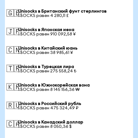
Unisocks в Британский фунт стерлингов
🇬🇧
1 SOCKS равен 4 280,11 £
Unisocks в Японская иена
🇯🇵
1 SOCKS равен 910 092,58 ¥
Unisocks в Китайский юань
🇨🇳
1 SOCKS равен 38 985,61 ¥
Unisocks в Турецкая лира
🇹🇷
1 SOCKS равен 275 558,24 ₺
Unisocks в Южнокорейская вона
🇰🇷
1 SOCKS равен 8 145 156,36 ₩
Unisocks в Российский рубль
🇷🇺
1 SOCKS равен 475 324,49 ₽
Unisocks в Канадский доллар
🇨🇦
1 SOCKS равен 8 050,36 $