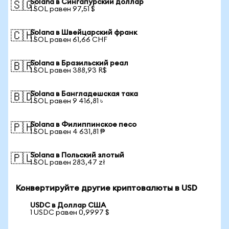
Solana в Сингапурский доллар
🇸🇬
1 SOL равен 97,51 $
Solana в Швейцарский франк
🇨🇭
1 SOL равен 61,66 CHF
Solana в Бразильский реал
🇧🇷
1 SOL равен 388,93 R$
Solana в Бангладешская така
🇧🇩
1 SOL равен 9 416,81 ৳
Solana в Филиппинское песо
🇵🇭
1 SOL равен 4 631,81 ₱
Solana в Польский злотый
🇵🇱
1 SOL равен 283,47 zł
Конвертируйте другие криптовалюты в USD
USDC в Доллар США
1 USDC равен 0,9997 $