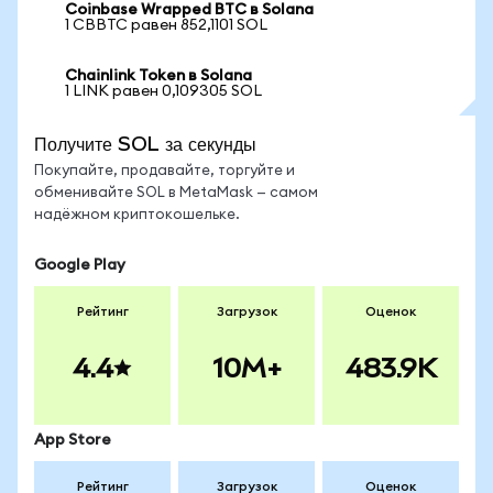
Coinbase Wrapped BTC в Solana
1 CBBTC равен 852,1101 SOL
Chainlink Token в Solana
1 LINK равен 0,109305 SOL
Получите SOL за секунды
Покупайте, продавайте, торгуйте и
обменивайте SOL в MetaMask — самом
надёжном криптокошельке.
Google Play
Рейтинг
Загрузок
Оценок
4.4
10M+
483.9K
App Store
Рейтинг
Загрузок
Оценок