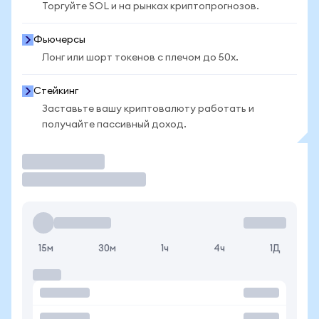
Торгуйте SOL и на рынках криптопрогнозов.
Фьючерсы
Лонг или шорт токенов с плечом до 50x.
Стейкинг
Заставьте вашу криптовалюту работать и
получайте пассивный доход.
Торговать
15м
30м
1ч
4ч
1Д