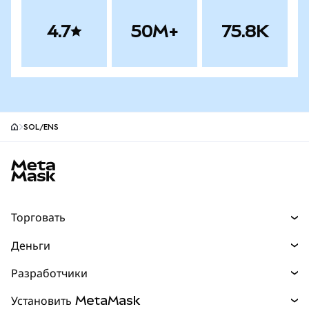
4.7
50M+
75.8K
SOL/ENS
Нижний колонтитул сайта MetaMask
Торговать
Торговля
Деньги
Swaps
Покупайте
Разработчики
Прогнозы
НОВИНКА
Карта
Документация для разработчиков
Установить MetaMask
Перпы
НОВИНКА