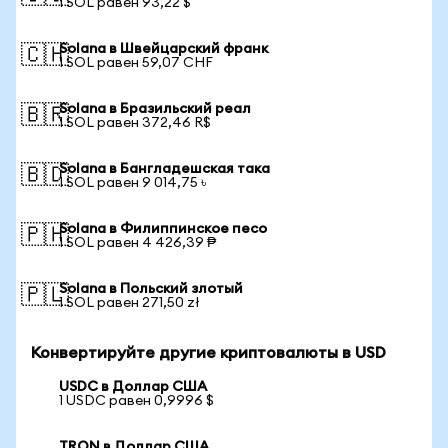
1 SOL равен 93,22 $
Solana в Швейцарский франк
🇨🇭
1 SOL равен 59,07 CHF
Solana в Бразильский реал
🇧🇷
1 SOL равен 372,46 R$
Solana в Бангладешская така
🇧🇩
1 SOL равен 9 014,75 ৳
Solana в Филиппинское песо
🇵🇭
1 SOL равен 4 426,39 ₱
Solana в Польский злотый
🇵🇱
1 SOL равен 271,50 zł
Конвертируйте другие криптовалюты в USD
USDC в Доллар США
1 USDC равен 0,9996 $
TRON в Доллар США