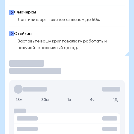
Фьючерсы
Лонг или шорт токенов с плечом до 50x.
Стейкинг
Заставьте вашу криптовалюту работать и
получайте пассивный доход.
Торговать
15м
30м
1ч
4ч
1Д