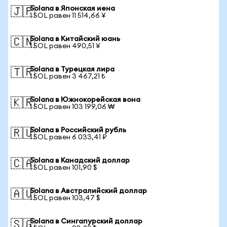
Solana в Японская иена
🇯🇵
1 SOL равен 11 514,66 ¥
Solana в Китайский юань
🇨🇳
1 SOL равен 490,51 ¥
Solana в Турецкая лира
🇹🇷
1 SOL равен 3 467,21 ₺
Solana в Южнокорейская вона
🇰🇷
1 SOL равен 103 199,06 ₩
Solana в Российский рубль
🇷🇺
1 SOL равен 6 033,41 ₽
Solana в Канадский доллар
🇨🇦
1 SOL равен 101,90 $
Solana в Австралийский доллар
🇦🇺
1 SOL равен 103,47 $
Solana в Сингапурский доллар
🇸🇬