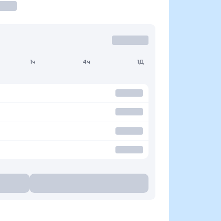
1ч
4ч
1Д