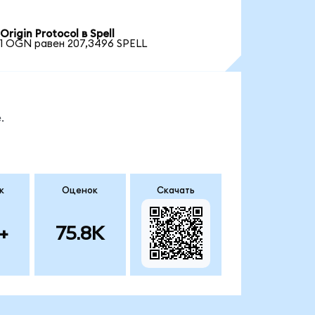
Origin Protocol в Spell
1 OGN равен 207,3496 SPELL
.
к
Оценок
Скачать
+
75.8K