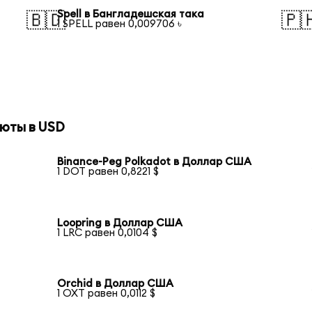
Spell в Бангладешская така
🇧🇩
🇵
1 SPELL равен 0,009706 ৳
юты в USD
Binance-Peg Polkadot в Доллар США
1 DOT равен 0,8221 $
Loopring в Доллар США
1 LRC равен 0,0104 $
Orchid в Доллар США
1 OXT равен 0,0112 $