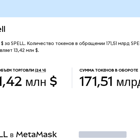
ll
$ за SPELL. Количество токенов в обращении 171,51 млрд SPE
ляет 13,42 млн $.
ОБЪЕМ ТОРГОВЛИ
(24 Ч)
СУММА ТОКЕНОВ В ОБОРОТЕ
1,42 млн $
171,51 млр
ELL в MetaMask
Торговать