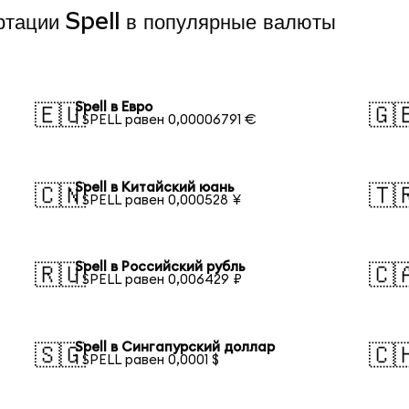
ртации Spell в популярные валюты
Spell в Евро
🇪🇺
🇬
1 SPELL равен 0,00006791 €
Spell в Китайский юань
🇨🇳
🇹
1 SPELL равен 0,000528 ¥
Spell в Российский рубль
🇷🇺
🇨
1 SPELL равен 0,006429 ₽
Spell в Сингапурский доллар
🇸🇬
🇨
1 SPELL равен 0,0001 $