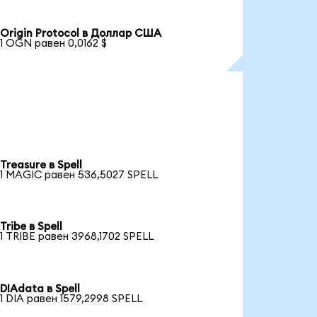
Origin Protocol в Доллар США
1 OGN равен 0,0162 $
Treasure в Spell
1 MAGIC равен 536,5027 SPELL
Tribe в Spell
1 TRIBE равен 3968,1702 SPELL
DIAdata в Spell
1 DIA равен 1579,2998 SPELL