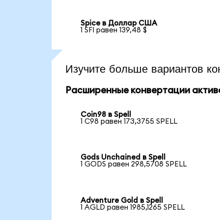
Spice в Доллар США
1 SFI равен 139,48 $
Изучите больше вариантов ко
Расширенные конвертации актив
Coin98 в Spell
1 C98 равен 173,3755 SPELL
Gods Unchained в Spell
1 GODS равен 298,5708 SPELL
Adventure Gold в Spell
1 AGLD равен 1985,1265 SPELL