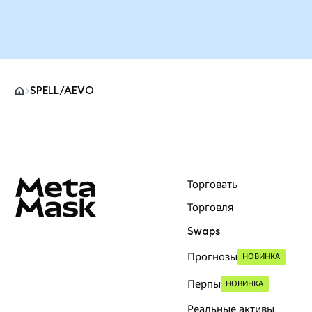
SPELL/AEVO
Нижний колонтитул сайта MetaMask
Торговать
Торговля
Swaps
Прогнозы
НОВИНКА
Перпы
НОВИНКА
Реальные активы