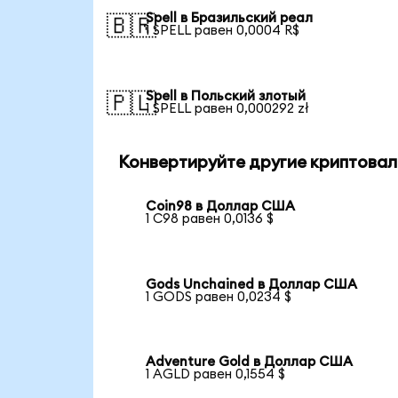
Spell в Бразильский реал
🇧🇷
1 SPELL равен 0,0004 R$
Spell в Польский злотый
🇵🇱
1 SPELL равен 0,000292 zł
Конвертируйте другие криптовал
Coin98 в Доллар США
1 C98 равен 0,0136 $
Gods Unchained в Доллар США
1 GODS равен 0,0234 $
Adventure Gold в Доллар США
1 AGLD равен 0,1554 $