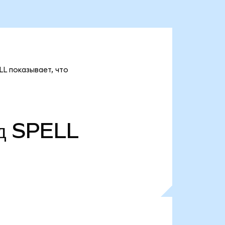
LL показывает, что
д
SPELL