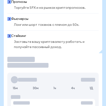
Прогнозы
Торгуйте SPX и на рынках криптопрогнозов.
Фьючерсы
Лонг или шорт токенов с плечом до 50x.
Стейкинг
Заставьте вашу криптовалюту работать и
получайте пассивный доход.
Торговать
15м
30м
1ч
4ч
1Д