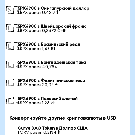
SPX6900 в Сингапурский доллар
🇸🇬
1 SPX равен 0,4217 $
SPX6900 в Швейцарский франк
🇨🇭
1 SPX равен 0,2672 CHF
SPX6900 в Бразильский реал
🇧🇷
1 SPX равен 1,68 R$
SPX6900 в Бангладешская така
🇧🇩
1 SPX равен 40,78 ৳
SPX6900 в Филиппинское песо
🇵🇭
1 SPX равен 20,02 ₱
SPX6900 в Польский злотый
🇵🇱
1 SPX равен 1,23 zł
Конвертируйте другие криптовалюты в USD
Curve DAO Token в Доллар США
1 CRV равен 0,2134 $