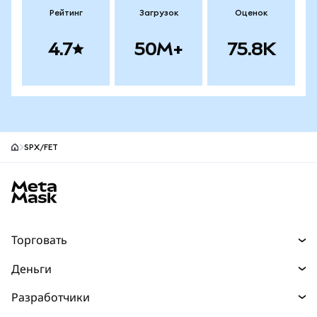
Рейтинг
Загрузок
Оценок
4.7
50M+
75.8K
SPX/FET
Нижний колонтитул сайта MetaMask
Торговать
Торговля
Деньги
Swaps
Покупайте
Разработчики
Прогнозы
НОВИНКА
Карта
Документация для разработчиков