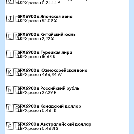
🇬🇧
1 SPX равен 0,2444 £
SPX6900 в Японская иена
🇯🇵
1 SPX равен 52,09 ¥
SPX6900 в Китайский юань
🇨🇳
1 SPX равен 2,22 ¥
SPX6900 в Турецкая лира
🇹🇷
1 SPX равен 15,68 ₺
SPX6900 в Южнокорейская вона
🇰🇷
1 SPX равен 466,84 ₩
SPX6900 в Российский рубль
🇷🇺
1 SPX равен 27,29 ₽
SPX6900 в Канадский доллар
🇨🇦
1 SPX равен 0,461 $
SPX6900 в Австралийский доллар
🇦🇺
1 SPX равен 0,4681 $