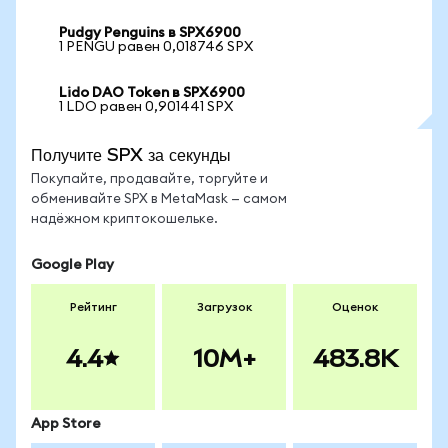
Pudgy Penguins в SPX6900
1 PENGU равен 0,018746 SPX
Lido DAO Token в SPX6900
1 LDO равен 0,901441 SPX
Получите SPX за секунды
Покупайте, продавайте, торгуйте и
обменивайте SPX в MetaMask — самом
надёжном криптокошельке.
Google Play
Рейтинг
Загрузок
Оценок
4.4
10M+
483.8K
App Store