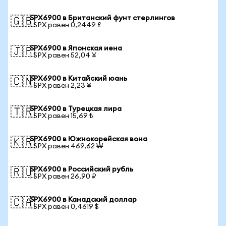
SPX6900 в Британский фунт стерлингов
🇬🇧
1 SPX равен 0,2449 £
SPX6900 в Японская иена
🇯🇵
1 SPX равен 52,04 ¥
SPX6900 в Китайский юань
🇨🇳
1 SPX равен 2,23 ¥
SPX6900 в Турецкая лира
🇹🇷
1 SPX равен 15,69 ₺
SPX6900 в Южнокорейская вона
🇰🇷
1 SPX равен 469,62 ₩
SPX6900 в Российский рубль
🇷🇺
1 SPX равен 26,90 ₽
SPX6900 в Канадский доллар
🇨🇦
1 SPX равен 0,4619 $