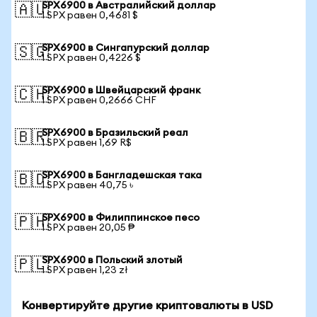
SPX6900 в Австралийский доллар
🇦🇺
1 SPX равен 0,4681 $
SPX6900 в Сингапурский доллар
🇸🇬
1 SPX равен 0,4226 $
SPX6900 в Швейцарский франк
🇨🇭
1 SPX равен 0,2666 CHF
SPX6900 в Бразильский реал
🇧🇷
1 SPX равен 1,69 R$
SPX6900 в Бангладешская така
🇧🇩
1 SPX равен 40,75 ৳
SPX6900 в Филиппинское песо
🇵🇭
1 SPX равен 20,05 ₱
SPX6900 в Польский злотый
🇵🇱
1 SPX равен 1,23 zł
Конвертируйте другие криптовалюты в USD