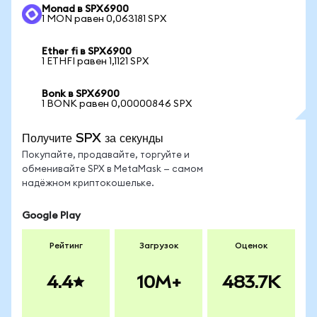
Monad в SPX6900
1 MON равен 0,063181 SPX
Ether fi в SPX6900
1 ETHFI равен 1,1121 SPX
Bonk в SPX6900
1 BONK равен 0,00000846 SPX
Получите SPX за секунды
Покупайте, продавайте, торгуйте и
обменивайте SPX в MetaMask — самом
надёжном криптокошельке.
Google Play
Рейтинг
Загрузок
Оценок
4.4
10M+
483.7K