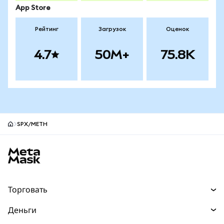
App Store
Рейтинг
Загрузок
Оценок
4.7
50M+
75.8K
SPX/METH
Нижний колонтитул сайта MetaMask
Торговать
Торговля
Деньги
Swaps
Покупайте