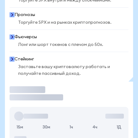
Торгуйте SPX внутри и между блокчейнами.
Прогнозы
Торгуйте SPX и на рынках криптопрогнозов.
Фьючерсы
Лонг или шорт токенов с плечом до 50x.
Стейкинг
Заставьте вашу криптовалюту работать и
получайте пассивный доход.
Торговать
15м
30м
1ч
4ч
1Д