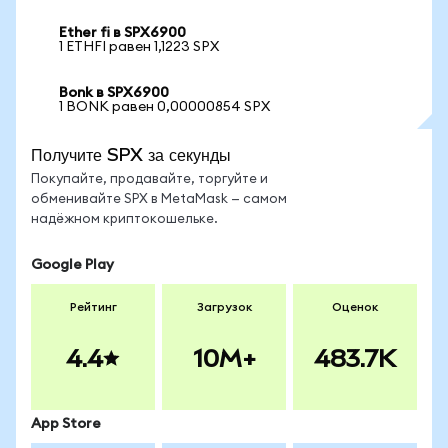
Ether fi в SPX6900
1 ETHFI равен 1,1223 SPX
Bonk в SPX6900
1 BONK равен 0,00000854 SPX
Получите SPX за секунды
Покупайте, продавайте, торгуйте и
обменивайте SPX в MetaMask — самом
надёжном криптокошельке.
Google Play
Рейтинг
Загрузок
Оценок
4.4
10M+
483.7K
App Store