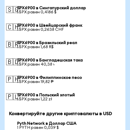
SPX6900 в Сингапурский доллар
🇸🇬
1 SPX равен 0,4186 $
SPX6900 в Швейцарский франк
🇨🇭
1 SPX равен 0,2638 CHF
SPX6900 в Бразильский реал
🇧🇷
1 SPX равен 1,68 R$
SPX6900 в Бангладешская така
🇧🇩
1 SPX равен 40,38 ৳
SPX6900 в Филиппинское песо
🇵🇭
1 SPX равен 19,82 ₱
SPX6900 в Польский злотый
🇵🇱
1 SPX равен 1,22 zł
Конвертируйте другие криптовалюты в USD
Pyth Network в Доллар США
1 PYTH равен 0,039 $