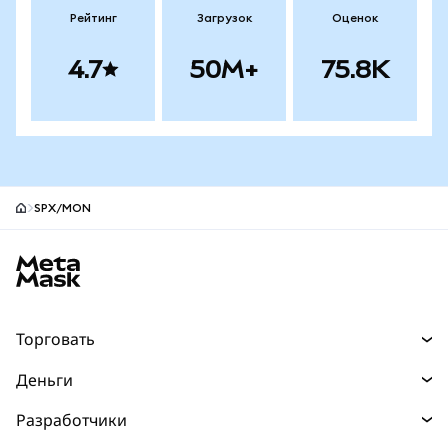
Рейтинг
Загрузок
Оценок
4.7
50M+
75.8K
SPX/MON
Нижний колонтитул сайта MetaMask
Торговать
Торговля
Деньги
Swaps
Покупайте
Разработчики
Прогнозы
НОВИНКА
Карта
Документация для разработчиков