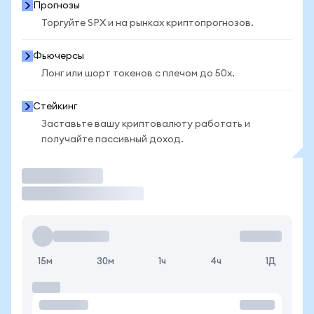
Прогнозы
Торгуйте SPX и на рынках криптопрогнозов.
Фьючерсы
Лонг или шорт токенов с плечом до 50x.
Стейкинг
Заставьте вашу криптовалюту работать и
получайте пассивный доход.
Торговать
15м
30м
1ч
4ч
1Д