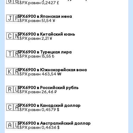
🇬🇧
1 SPX равен 0,2427 £
SPX6900 в Японская иена
🇯🇵
1 SPX равен 51,54 ¥
SPX6900 в Китайский юань
🇨🇳
1 SPX равен 2,21 ¥
SPX6900 в Турецкая лира
🇹🇷
1 SPX равен 15,55 ₺
SPX6900 в Южнокорейская вона
🇰🇷
1 SPX равен 463,54 ₩
SPX6900 в Российский рубль
🇷🇺
1 SPX равен 26,46 ₽
SPX6900 в Канадский доллар
🇨🇦
1 SPX равен 0,4579 $
SPX6900 в Австралийский доллар
🇦🇺
1 SPX равен 0,4636 $