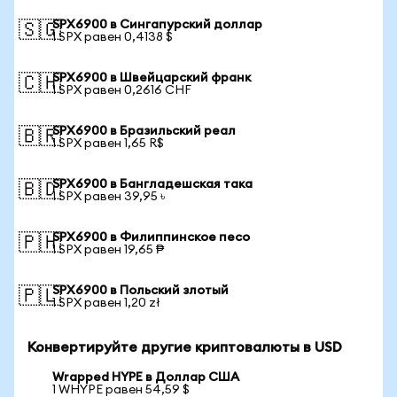
SPX6900 в Сингапурский доллар
🇸🇬
1 SPX равен 0,4138 $
SPX6900 в Швейцарский франк
🇨🇭
1 SPX равен 0,2616 CHF
SPX6900 в Бразильский реал
🇧🇷
1 SPX равен 1,65 R$
SPX6900 в Бангладешская така
🇧🇩
1 SPX равен 39,95 ৳
SPX6900 в Филиппинское песо
🇵🇭
1 SPX равен 19,65 ₱
SPX6900 в Польский злотый
🇵🇱
1 SPX равен 1,20 zł
Конвертируйте другие криптовалюты в USD
Wrapped HYPE в Доллар США
1 WHYPE равен 54,59 $