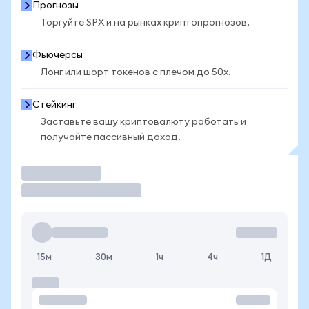
Прогнозы
Торгуйте SPX и на рынках криптопрогнозов.
Фьючерсы
Лонг или шорт токенов с плечом до 50x.
Стейкинг
Заставьте вашу криптовалюту работать и
получайте пассивный доход.
Торговать
15м
30м
1ч
4ч
1Д