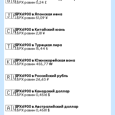
🇬🇧
1 SPX равен 0,24 £
SPX6900 в Японская иена
🇯🇵
1 SPX равен 51,09 ¥
SPX6900 в Китайский юань
🇨🇳
1 SPX равен 2,18 ¥
SPX6900 в Турецкая лира
🇹🇷
1 SPX равен 15,44 ₺
SPX6900 в Южнокорейская вона
🇰🇷
1 SPX равен 455,77 ₩
SPX6900 в Российский рубль
🇷🇺
1 SPX равен 26,63 ₽
SPX6900 в Канадский доллар
🇨🇦
1 SPX равен 0,4516 $
SPX6900 в Австралийский доллар
🇦🇺
1 SPX равен 0,4581 $