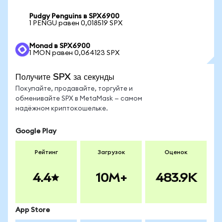
Pudgy Penguins в SPX6900
1 PENGU равен 0,018519 SPX
Monad в SPX6900
1 MON равен 0,064123 SPX
Получите SPX за секунды
Покупайте, продавайте, торгуйте и
обменивайте SPX в MetaMask — самом
надёжном криптокошельке.
Google Play
Рейтинг
Загрузок
Оценок
4.4
10M+
483.9K
App Store