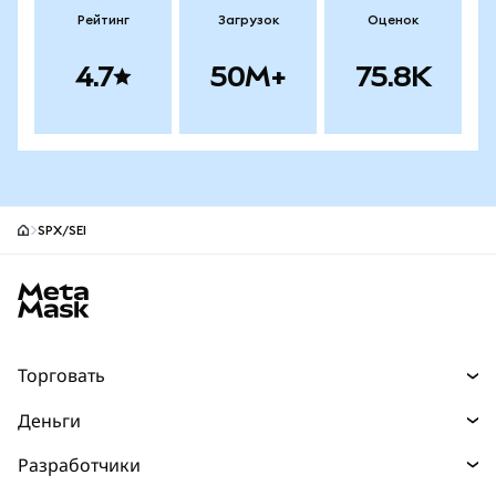
Рейтинг
Загрузок
Оценок
4.7
50M+
75.8K
SPX/SEI
Нижний колонтитул сайта MetaMask
Торговать
Торговля
Деньги
Swaps
Покупайте
Разработчики
Прогнозы
НОВИНКА
Карта
Документация для разработчиков