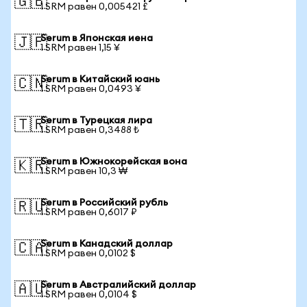
🇬🇧
1 SRM равен 0,005421 £
Serum в Японская иена
🇯🇵
1 SRM равен 1,15 ¥
Serum в Китайский юань
🇨🇳
1 SRM равен 0,0493 ¥
Serum в Турецкая лира
🇹🇷
1 SRM равен 0,3488 ₺
Serum в Южнокорейская вона
🇰🇷
1 SRM равен 10,3 ₩
Serum в Российский рубль
🇷🇺
1 SRM равен 0,6017 ₽
Serum в Канадский доллар
🇨🇦
1 SRM равен 0,0102 $
Serum в Австралийский доллар
🇦🇺
1 SRM равен 0,0104 $