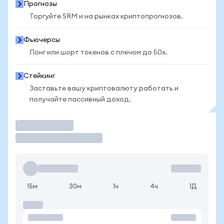
Прогнозы
Торгуйте SRM и на рынках криптопрогнозов.
Фьючерсы
Лонг или шорт токенов с плечом до 50x.
Стейкинг
Заставьте вашу криптовалюту работать и
получайте пассивный доход.
Торговать
15м
30м
1ч
4ч
1Д