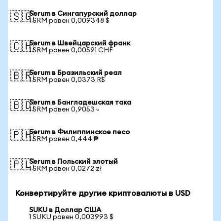
Serum в Сингапурский доллар
🇸🇬
1 SRM равен 0,009348 $
Serum в Швейцарский франк
🇨🇭
1 SRM равен 0,00591 CHF
Serum в Бразильский реал
🇧🇷
1 SRM равен 0,0373 R$
Serum в Бангладешская така
🇧🇩
1 SRM равен 0,9053 ৳
Serum в Филиппинское песо
🇵🇭
1 SRM равен 0,444 ₱
Serum в Польский злотый
🇵🇱
1 SRM равен 0,0272 zł
Конвертируйте другие криптовалюты в USD
SUKU в Доллар США
1 SUKU равен 0,003993 $