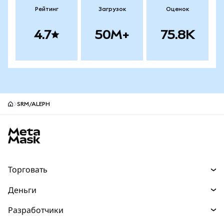
Рейтинг
Загрузок
Оценок
4.7
50M+
75.8K
SRM/ALEPH
Нижний колонтитул сайта MetaMask
Торговать
Торговля
Деньги
Swaps
Покупайте
Разработчики
Прогнозы
НОВИНКА
Карта
Документация для разработчиков