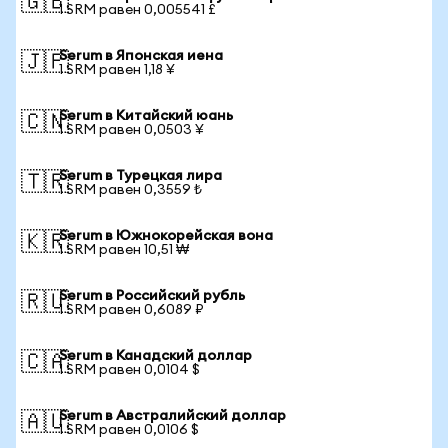
🇬🇧
1 SRM равен 0,005541 £
Serum в Японская иена
🇯🇵
1 SRM равен 1,18 ¥
Serum в Китайский юань
🇨🇳
1 SRM равен 0,0503 ¥
Serum в Турецкая лира
🇹🇷
1 SRM равен 0,3559 ₺
Serum в Южнокорейская вона
🇰🇷
1 SRM равен 10,51 ₩
Serum в Российский рубль
🇷🇺
1 SRM равен 0,6089 ₽
Serum в Канадский доллар
🇨🇦
1 SRM равен 0,0104 $
Serum в Австралийский доллар
🇦🇺
1 SRM равен 0,0106 $