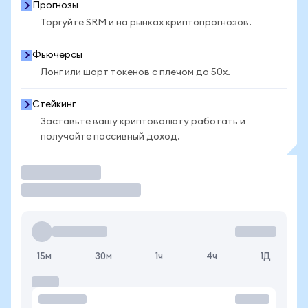
Прогнозы
Торгуйте SRM и на рынках криптопрогнозов.
Фьючерсы
Лонг или шорт токенов с плечом до 50x.
Стейкинг
Заставьте вашу криптовалюту работать и
получайте пассивный доход.
Торговать
15м
30м
1ч
4ч
1Д