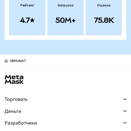
Рейтинг
Загрузок
Оценок
4.7
50M+
75.8K
SRM/ANT
Нижний колонтитул сайта MetaMask
Торговать
Торговля
Деньги
Swaps
Покупайте
Разработчики
Прогнозы
НОВИНКА
Карта
Документация для разработчиков