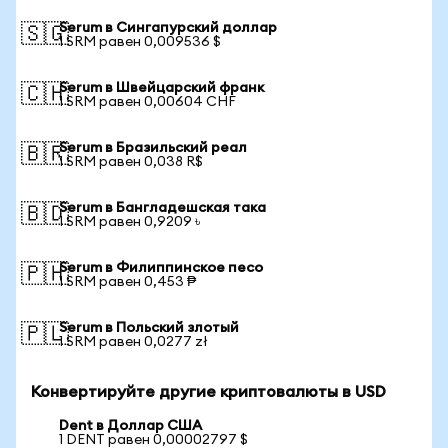
Serum в Сингапурский доллар
🇸🇬
1 SRM равен 0,009536 $
Serum в Швейцарский франк
🇨🇭
1 SRM равен 0,00604 CHF
Serum в Бразильский реал
🇧🇷
1 SRM равен 0,038 R$
Serum в Бангладешская така
🇧🇩
1 SRM равен 0,9209 ৳
Serum в Филиппинское песо
🇵🇭
1 SRM равен 0,453 ₱
Serum в Польский злотый
🇵🇱
1 SRM равен 0,0277 zł
Конвертируйте другие криптовалюты в USD
Dent в Доллар США
1 DENT равен 0,00002797 $