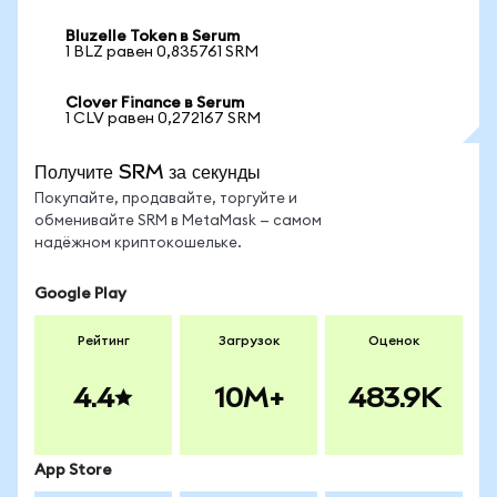
Bluzelle Token в Serum
1 BLZ равен 0,835761 SRM
Clover Finance в Serum
1 CLV равен 0,272167 SRM
Получите SRM за секунды
Покупайте, продавайте, торгуйте и
обменивайте SRM в MetaMask — самом
надёжном криптокошельке.
Google Play
Рейтинг
Загрузок
Оценок
4.4
10M+
483.9K
App Store