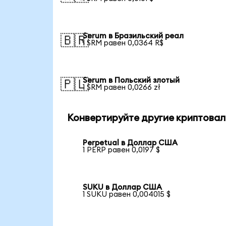
Serum в Бразильский реал
🇧🇷
1 SRM равен 0,0364 R$
Serum в Польский злотый
🇵🇱
1 SRM равен 0,0266 zł
Конвертируйте другие криптовал
Perpetual в Доллар США
1 PERP равен 0,0197 $
SUKU в Доллар США
1 SUKU равен 0,004015 $