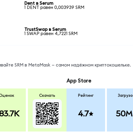
Dent в Serum
1 DENT равен 0,003939 SRM
TrustSwap в Serum
1 SWAP равен 4,7221 SRM
нивайте SRM в MetaMask — самом надёжном криптокошельке.
App Store
Оценок
Скачать
Рейтинг
Загрузо
83.7K
4.7
50M