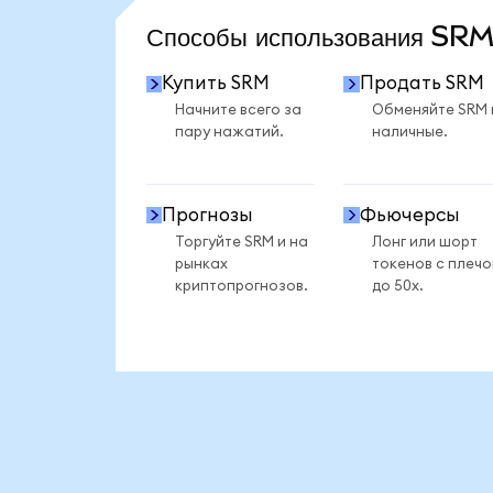
Способы использования SR
Купить SRM
Продать SRM
Начните всего за
Обменяйте SRM 
пару нажатий.
наличные.
Прогнозы
Фьючерсы
Торгуйте SRM и на
Лонг или шорт
рынках
токенов с плеч
криптопрогнозов.
до 50x.