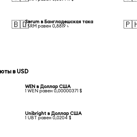
Serum в Бангладешская така
🇧🇩
🇵
1 SRM равен 0,8819 ৳
юты в USD
WEN в Доллар США
1 WEN равен 0,00000371 $
Unibright в Доллар США
1 UBT равен 0,0204 $