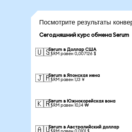
Посмотрите результаты конв
Сегодняшний курс обмена Serum
Serum в Доллар США
🇺🇸
1 SRM равен 0,007126 $
Serum в Японская иена
🇯🇵
1 SRM равен 1,13 ¥
Serum в Южнокорейская вона
🇰🇷
1 SRM равен 10,14 ₩
Serum в Австралийский доллар
🇦🇺
1 SRM равен 0,0101 $