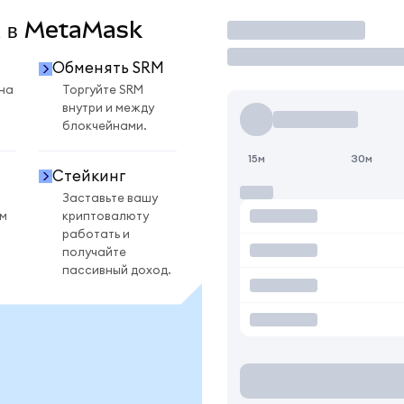
M в MetaMask
Торговать
Обменять SRM
на
Торгуйте SRM
внутри и между
блокчейнами.
15м
30м
Стейкинг
Заставьте вашу
ом
криптовалюту
работать и
получайте
пассивный доход.