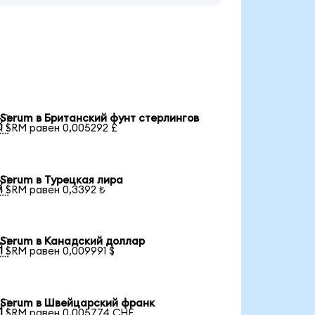
Serum в Британский фунт стерлингов

1 SRM равен 0,005292 £
Serum в Турецкая лира

1 SRM равен 0,3392 ₺
Serum в Канадский доллар

1 SRM равен 0,009991 $
Serum в Швейцарский франк

1 SRM равен 0,005774 CHF