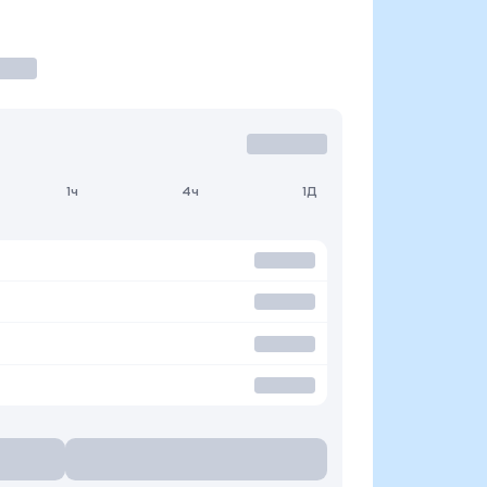
1ч
4ч
1Д