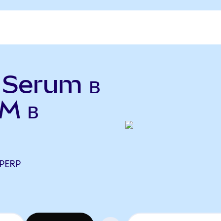
ь Serum в
M в
PERP