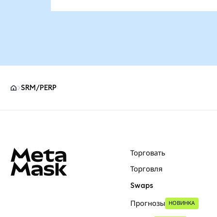
SRM/PERP
Нижний колонтитул сайта MetaMask
Торговать
Торговля
Swaps
Прогнозы
НОВИНКА