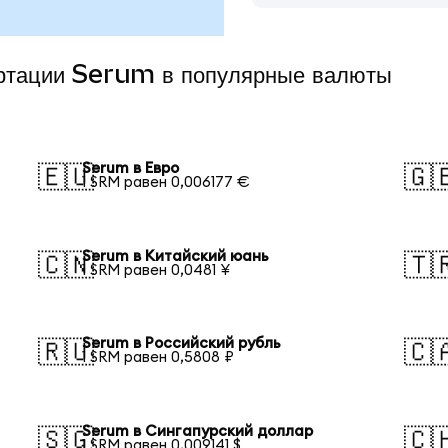
ертации Serum в популярные валюты
Serum в Евро
🇪🇺
🇬
1 SRM равен 0,006177 €
Serum в Китайский юань
🇨🇳
🇹
1 SRM равен 0,0481 ¥
Serum в Российский рубль
🇷🇺
🇨
1 SRM равен 0,5808 ₽
Serum в Сингапурский доллар
🇸🇬
🇨
1 SRM равен 0,009141 $