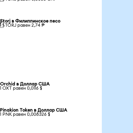
Storj в Филиппинское песо

1 STORJ равен 2,74 ₱
Orchid в Доллар США
1 OXT равен 0,0116 $
Pinakion Token в Доллар США
1 PNK равен 0,008326 $