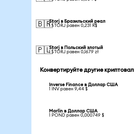
Storj в Бразильский реал
🇧🇷
1 STORJ равен 0,231 R$
Storj в Польский злотый
🇵🇱
1 STORJ равен 0,1679 zł
Конвертируйте другие криптовал
Inverse Finance в Доллар США
1 INV равен 9,44 $
Marlin в Доллар США
1 POND равен 0,000749 $