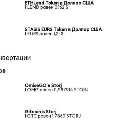
ETHLend Token в Доллар США
1 LEND равен 0,162 $
STASIS EURS Token в Доллар США
1 EURS равен 1,21 $
нвертации
ов
OmiseGO в Storj
1 OMG равен 0,987914 STORJ
Gitcoin в Storj
1 GTC равен 1,7369 STORJ