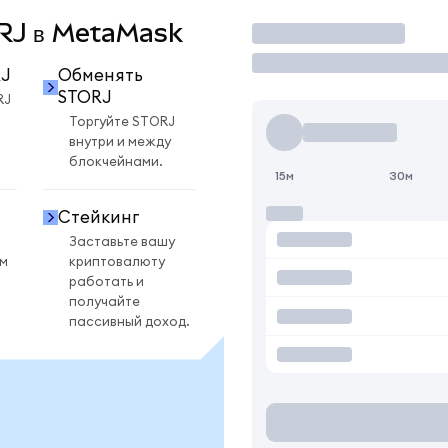
ORJ в MetaMask
Торговать
RJ
Обменять
STORJ
RJ
Торгуйте STORJ
внутри и между
блокчейнами.
15м
30м
Стейкинг
Заставьте вашу
ом
криптовалюту
работать и
получайте
пассивный доход.