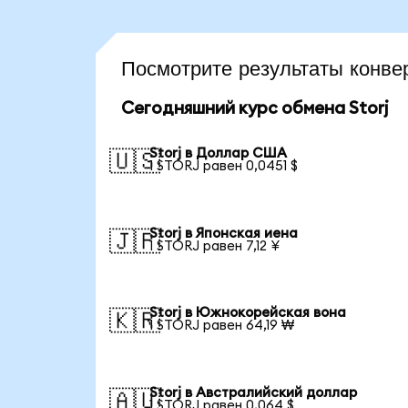
Посмотрите результаты конве
Сегодняшний курс обмена Storj
Storj в Доллар США
🇺🇸
1 STORJ равен 0,0451 $
Storj в Японская иена
🇯🇵
1 STORJ равен 7,12 ¥
Storj в Южнокорейская вона
🇰🇷
1 STORJ равен 64,19 ₩
Storj в Австралийский доллар
🇦🇺
1 STORJ равен 0,064 $