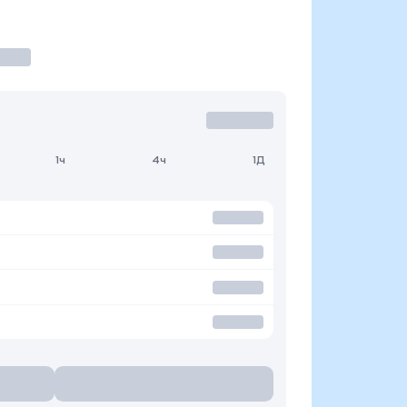
1ч
4ч
1Д