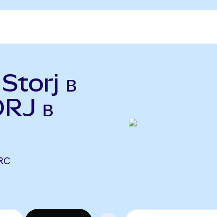
Storj в
ORJ в
RC