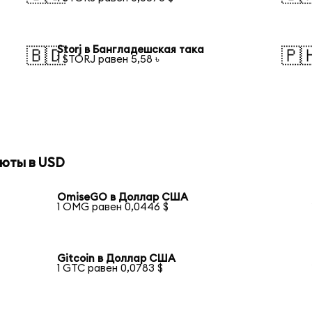
Storj в Бангладешская така
🇧🇩
🇵
1 STORJ равен 5,58 ৳
юты в USD
OmiseGO в Доллар США
1 OMG равен 0,0446 $
Gitcoin в Доллар США
1 GTC равен 0,0783 $