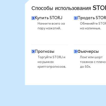
Способы использования ST
Купить STORJ
Продать STO
Начните всего за
Обменяйте STO
пару нажатий.
на наличные.
Прогнозы
Фьючерсы
Торгуйте STORJ и
Лонг или шорт
на рынках
токенов с плеч
криптопрогнозов.
до 50x.