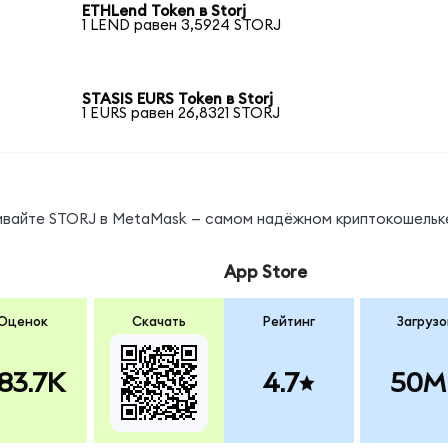
ETHLend Token в Storj
1 LEND равен 3,5924 STORJ
STASIS EURS Token в Storj
1 EURS равен 26,8321 STORJ
нивайте STORJ в MetaMask — самом надёжном криптокошельк
App Store
Оценок
Скачать
Рейтинг
Загрузо
83.7K
4.7
50M