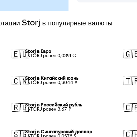
ртации Storj в популярные валюты
Storj в Евро
🇪🇺
🇬
1 STORJ равен 0,0391 €
Storj в Китайский юань
🇨🇳
🇹
1 STORJ равен 0,3044 ¥
Storj в Российский рубль
🇷🇺
🇨
1 STORJ равен 3,67 ₽
Storj в Сингапурский доллар
🇸🇬
🇨
1 STORJ равен 0,0578 $