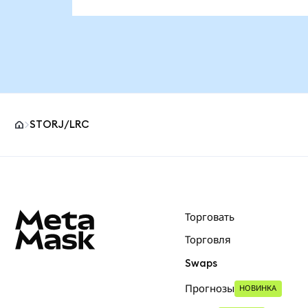
STORJ/LRC
Нижний колонтитул сайта MetaMask
Торговать
Торговля
Swaps
Прогнозы
НОВИНКА