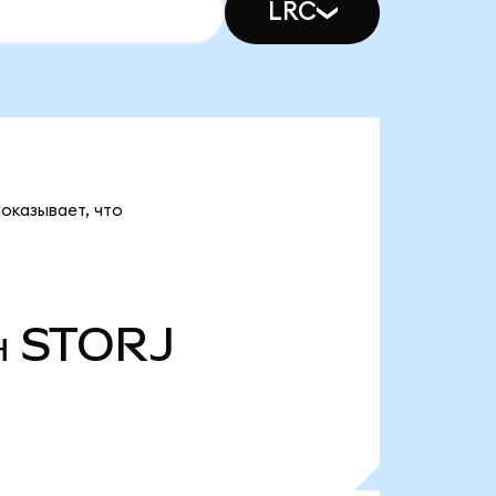
LRC
показывает, что
н
STORJ