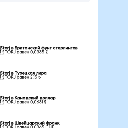
Storj в Британский фунт стерлингов

1 STORJ равен 0,0335 £
Storj в Турецкая лира

1 STORJ равен 2,15 ₺
Storj в Канадский доллар

1 STORJ равен 0,0631 $
Storj в Швейцарский франк

1 STORJ равен 0,0365 CHF