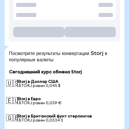
Посмотрите результаты конвертации Storj в
популярные валюты
Сегодняшний курс обмена Storj
Storj в Доллар США
🇺🇸
1 STORJ равен 0,045 $
Storj в Евро
🇪🇺
1 STORJ равен 0,039 €
Storj в Британский фунт стерлингов
🇬🇧
1 STORJ равен 0,0334 £