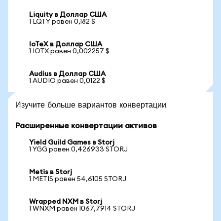
Liquity в Доллар США
1 LQTY равен 0,182 $
IoTeX в Доллар США
1 IOTX равен 0,002257 $
Audius в Доллар США
1 AUDIO равен 0,0122 $
Изучите больше вариантов конвертации
Расширенные конвертации активов
Yield Guild Games в Storj
1 YGG равен 0,426933 STORJ
Metis в Storj
1 METIS равен 54,6105 STORJ
Wrapped NXM в Storj
1 WNXM равен 1067,7914 STORJ