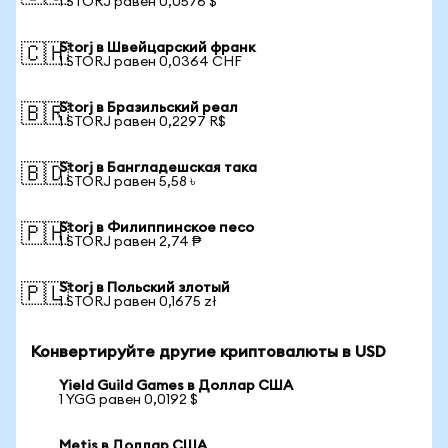
1 STORJ равен 0,0576 $
Storj в Швейцарский франк
🇨🇭
1 STORJ равен 0,0364 CHF
Storj в Бразильский реал
🇧🇷
1 STORJ равен 0,2297 R$
Storj в Бангладешская така
🇧🇩
1 STORJ равен 5,58 ৳
Storj в Филиппинское песо
🇵🇭
1 STORJ равен 2,74 ₱
Storj в Польский злотый
🇵🇱
1 STORJ равен 0,1675 zł
Конвертируйте другие криптовалюты в USD
Yield Guild Games в Доллар США
1 YGG равен 0,0192 $
Metis в Доллар США