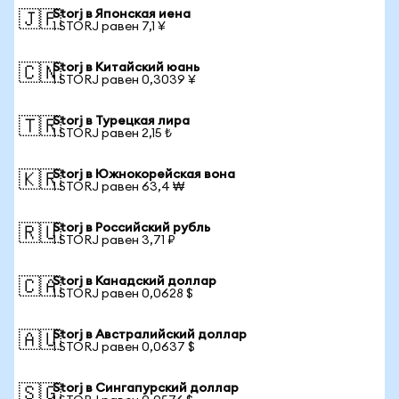
Storj в Японская иена
🇯🇵
1 STORJ равен 7,1 ¥
Storj в Китайский юань
🇨🇳
1 STORJ равен 0,3039 ¥
Storj в Турецкая лира
🇹🇷
1 STORJ равен 2,15 ₺
Storj в Южнокорейская вона
🇰🇷
1 STORJ равен 63,4 ₩
Storj в Российский рубль
🇷🇺
1 STORJ равен 3,71 ₽
Storj в Канадский доллар
🇨🇦
1 STORJ равен 0,0628 $
Storj в Австралийский доллар
🇦🇺
1 STORJ равен 0,0637 $
Storj в Сингапурский доллар
🇸🇬