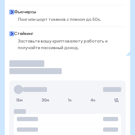
Фьючерсы
Лонг или шорт токенов с плечом до 50x.
Стейкинг
Заставьте вашу криптовалюту работать и
получайте пассивный доход.
Торговать
15м
30м
1ч
4ч
1Д