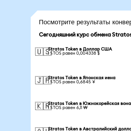
Посмотрите результаты конв
Сегодняшний курс обмена Stratos
Stratos Token в Доллар США
🇺🇸
1 STOS равен 0,004338 $
Stratos Token в Японская иена
🇯🇵
1 STOS равен 0,6845 ¥
Stratos Token в Южнокорейская вон
🇰🇷
1 STOS равен 6,11 ₩
Stratos Token в Австралийский долл