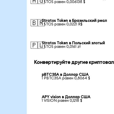
🇦🇺
1 STOS равен 0,006138 $
Stratos Token в Бразильский реал
🇧🇷
1 STOS равен 0,0221 R$
Stratos Token в Польский злотый
🇵🇱
1 STOS равен 0,0161 zł
Конвертируйте другие криптовал
pBTC35A в Доллар США
1 PBTC35A равен 0,8064 $
APY vision в Доллар США
1 VISION равен 0,1218 $