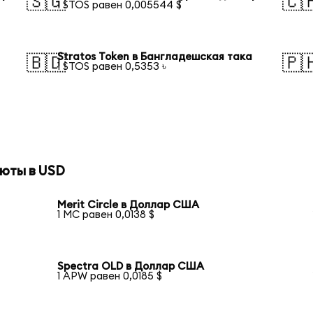
🇸🇬
🇨
1 STOS равен 0,005544 $
Stratos Token в Бангладешская така
🇧🇩
🇵
1 STOS равен 0,5353 ৳
юты в USD
Merit Circle в Доллар США
1 MC равен 0,0138 $
Spectra OLD в Доллар США
1 APW равен 0,0185 $