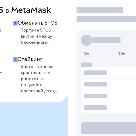
OS в MetaMask
Торговать
Обменять STOS
S
Торгуйте STOS
внутри и между
блокчейнами.
15м
30м
Стейкинг
Заставьте вашу
ом
криптовалюту
работать и
получайте
пассивный доход.