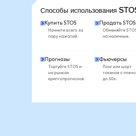
Способы использования ST
Купить STOS
Продать STOS
Начните всего за
Обменяйте STO
пару нажатий.
на наличные.
Прогнозы
Фьючерсы
Торгуйте STOS и
Лонг или шорт
на рынках
токенов с плеч
криптопрогнозов.
до 50x.