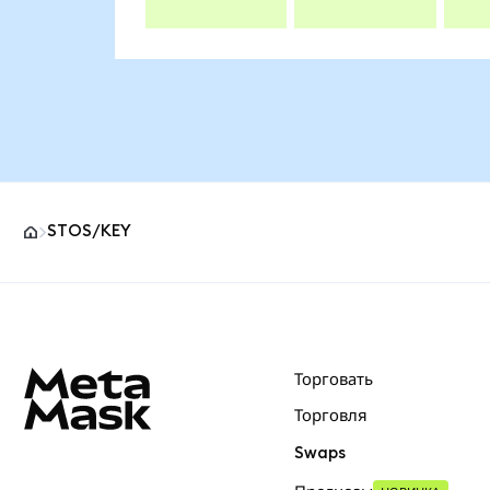
STOS/KEY
Нижний колонтитул сайта MetaMask
Торговать
Торговля
Swaps