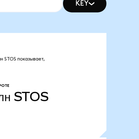
KEY
лн STOS показывает,
РОТЕ
лн
STOS