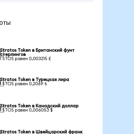
юты
Stratos Token в Британский фунт

стерлингов
1 STOS равен 0,003215 £
Stratos Token в Турецкая лира

1 STOS равен 0,2069 ₺
Stratos Token в Канадский доллар

1 STOS равен 0,006053 $
Stratos Token в Швейцарский франк