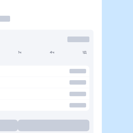
1ч
4ч
1Д