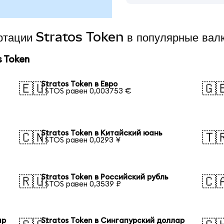
ертации Stratos Token в популярные вал
 Token
Stratos Token в Евро
🇪🇺
🇬
1 STOS равен 0,003753 €
Stratos Token в Китайский юань
🇨🇳
🇹
1 STOS равен 0,0293 ¥
а
Stratos Token в Российский рубль
🇷🇺
🇨
1 STOS равен 0,3539 ₽
ар
Stratos Token в Сингапурский доллар