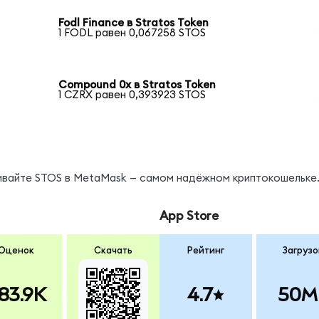
Fodl Finance в Stratos Token
1 FODL равен 0,067258 STOS
Compound 0x в Stratos Token
1 CZRX равен 0,393923 STOS
нивайте STOS в MetaMask — самом надёжном криптокошельке
App Store
Оценок
Скачать
Рейтинг
Загрузо
83.9K
4.7
50M