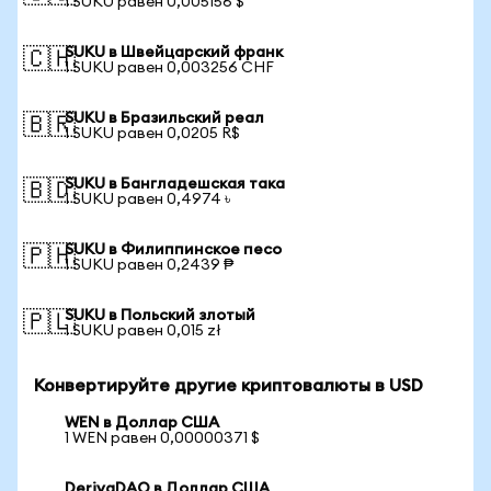
1 SUKU равен 0,005156 $
SUKU в Швейцарский франк
🇨🇭
1 SUKU равен 0,003256 CHF
SUKU в Бразильский реал
🇧🇷
1 SUKU равен 0,0205 R$
SUKU в Бангладешская така
🇧🇩
1 SUKU равен 0,4974 ৳
SUKU в Филиппинское песо
🇵🇭
1 SUKU равен 0,2439 ₱
SUKU в Польский злотый
🇵🇱
1 SUKU равен 0,015 zł
Конвертируйте другие криптовалюты в USD
WEN в Доллар США
1 WEN равен 0,00000371 $
DerivaDAO в Доллар США