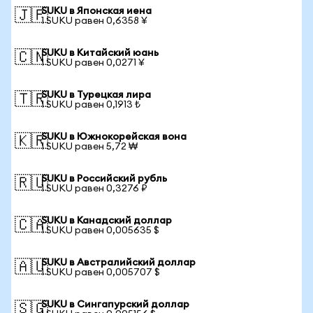
SUKU в Японская иена
🇯🇵
1 SUKU равен 0,6358 ¥
SUKU в Китайский юань
🇨🇳
1 SUKU равен 0,0271 ¥
SUKU в Турецкая лира
🇹🇷
1 SUKU равен 0,1913 ₺
SUKU в Южнокорейская вона
🇰🇷
1 SUKU равен 5,72 ₩
SUKU в Российский рубль
🇷🇺
1 SUKU равен 0,3276 ₽
SUKU в Канадский доллар
🇨🇦
1 SUKU равен 0,005635 $
SUKU в Австралийский доллар
🇦🇺
1 SUKU равен 0,005707 $
SUKU в Сингапурский доллар
🇸🇬