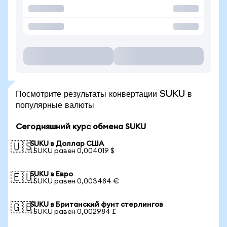
Посмотрите результаты конвертации SUKU в
популярные валюты
Сегодняшний курс обмена SUKU
SUKU в Доллар США
🇺🇸
1 SUKU равен 0,004019 $
SUKU в Евро
🇪🇺
1 SUKU равен 0,003484 €
SUKU в Британский фунт стерлингов
🇬🇧
1 SUKU равен 0,002984 £