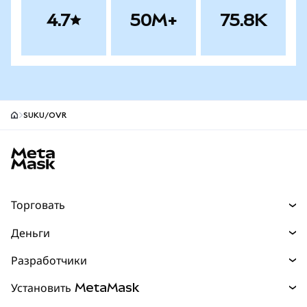
4.7
50M+
75.8K
SUKU/OVR
Нижний колонтитул сайта MetaMask
Торговать
Торговля
Деньги
Swaps
Покупайте
Разработчики
Прогнозы
НОВИНКА
Карта
Документация для разработчиков
Установить MetaMask
Перпы
НОВИНКА
mUSD
НОВИНКА
Инфопанель
Защита транзакций