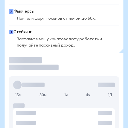
Фьючерсы
Лонг или шорт токенов с плечом до 50x.
Стейкинг
Заставьте вашу криптовалюту работать и
получайте пассивный доход.
Торговать
15м
30м
1ч
4ч
1Д