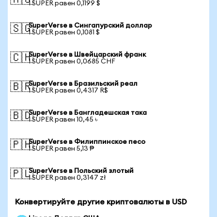
🇦🇺
1 SUPER равен 0,1199 $
SuperVerse в Сингапурский доллар
🇸🇬
1 SUPER равен 0,1081 $
SuperVerse в Швейцарский франк
🇨🇭
1 SUPER равен 0,0685 CHF
SuperVerse в Бразильский реал
🇧🇷
1 SUPER равен 0,4317 R$
SuperVerse в Бангладешская така
🇧🇩
1 SUPER равен 10,45 ৳
SuperVerse в Филиппинское песо
🇵🇭
1 SUPER равен 5,13 ₱
SuperVerse в Польский злотый
🇵🇱
1 SUPER равен 0,3147 zł
Конвертируйте другие криптовалюты в USD