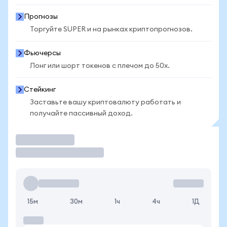
Прогнозы
Торгуйте SUPER и на рынках криптопрогнозов.
Фьючерсы
Лонг или шорт токенов с плечом до 50x.
Стейкинг
Заставьте вашу криптовалюту работать и
получайте пассивный доход.
Торговать
15м
30м
1ч
4ч
1Д