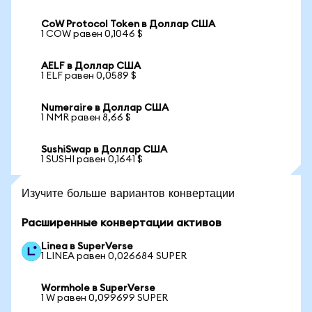
CoW Protocol Token в Доллар США
1 COW равен 0,1046 $
AELF в Доллар США
1 ELF равен 0,0589 $
Numeraire в Доллар США
1 NMR равен 8,66 $
SushiSwap в Доллар США
1 SUSHI равен 0,1641 $
Изучите больше вариантов конвертации
Расширенные конвертации активов
Linea в SuperVerse
1 LINEA равен 0,026684 SUPER
Wormhole в SuperVerse
1 W равен 0,099699 SUPER