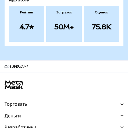
App Store
Рейтинг
Загрузок
Оценок
4.7
50M+
75.8K
SUPER/AMP
Нижний колонтитул сайта MetaMask
Торговать
Торговля
Деньги
Swaps
Покупайте
Разработчики