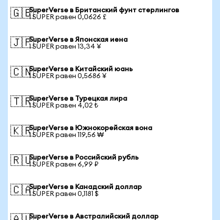
SuperVerse в Британский фунт стерлингов
🇬🇧
1 SUPER равен 0,0626 £
SuperVerse в Японская иена
🇯🇵
1 SUPER равен 13,34 ¥
SuperVerse в Китайский юань
🇨🇳
1 SUPER равен 0,5686 ¥
SuperVerse в Турецкая лира
🇹🇷
1 SUPER равен 4,02 ₺
SuperVerse в Южнокорейская вона
🇰🇷
1 SUPER равен 119,56 ₩
SuperVerse в Российский рубль
🇷🇺
1 SUPER равен 6,99 ₽
SuperVerse в Канадский доллар
🇨🇦
1 SUPER равен 0,1181 $
SuperVerse в Австралийский доллар