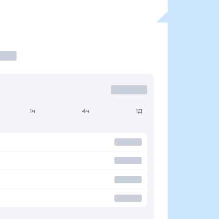
1ч
4ч
1Д