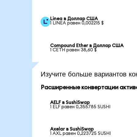
Linea в Доллар США
1 LINEA равен 0,002215 $
Compound Ether в Доллар США
1 CETH равен 38,60 $
Изучите больше вариантов ко
Расширенные конвертации актив
AELF в SushiSwap
1 ELF равен 0,355785 SUSHI
Axelar в SushiSwap
1 AXL равен 0,223725 SUSHI