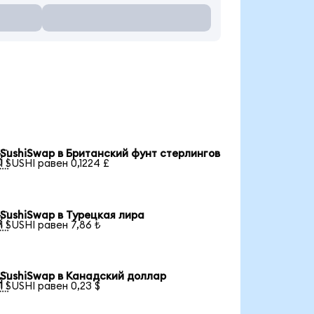
SushiSwap в Британский фунт стерлингов

1 SUSHI равен 0,1224 £
SushiSwap в Турецкая лира

1 SUSHI равен 7,86 ₺
SushiSwap в Канадский доллар

1 SUSHI равен 0,23 $