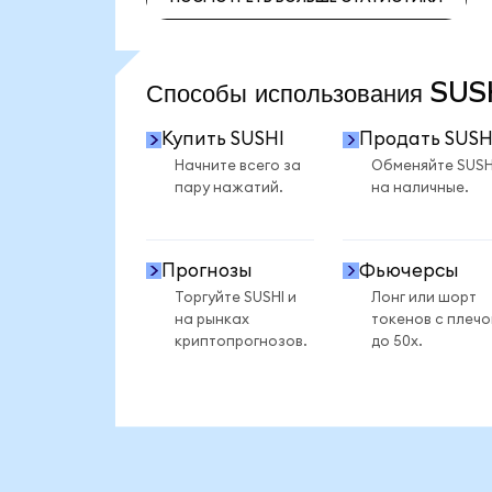
ПОСМОТРЕТЬ БОЛЬШЕ СТАТИСТИКИ
Способы использования SU
Купить SUSHI
Продать SUSH
Начните всего за
Обменяйте SUSH
пару нажатий.
на наличные.
Прогнозы
Фьючерсы
Торгуйте SUSHI и
Лонг или шорт
на рынках
токенов с плеч
криптопрогнозов.
до 50x.