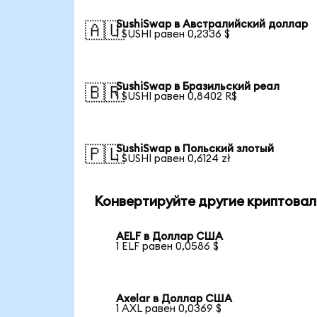
SushiSwap в Австралийский доллар
🇦🇺
1 SUSHI равен 0,2336 $
SushiSwap в Бразильский реал
🇧🇷
1 SUSHI равен 0,8402 R$
SushiSwap в Польский злотый
🇵🇱
1 SUSHI равен 0,6124 zł
Конвертируйте другие криптовал
AELF в Доллар США
1 ELF равен 0,0586 $
Axelar в Доллар США
1 AXL равен 0,0369 $