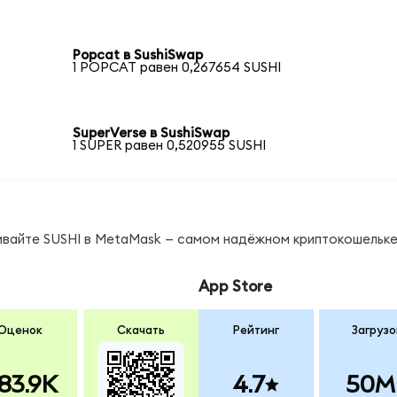
Popcat в SushiSwap
1 POPCAT равен 0,267654 SUSHI
SuperVerse в SushiSwap
1 SUPER равен 0,520955 SUSHI
ивайте SUSHI в MetaMask — самом надёжном криптокошельке
App Store
Оценок
Скачать
Рейтинг
Загрузо
83.9K
4.7
50M