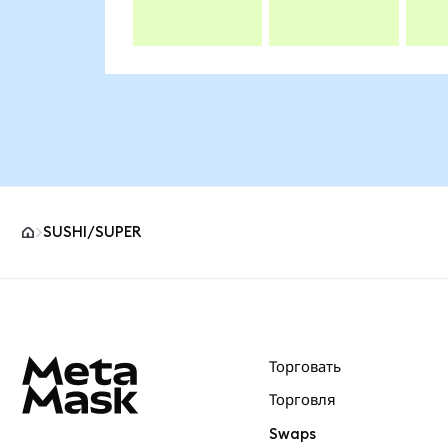
SUSHI/SUPER
Нижний колонтитул сайта MetaMask
Торговать
Торговля
Swaps