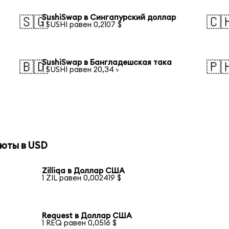
SushiSwap в Сингапурский доллар
🇸🇬
🇨
1 SUSHI равен 0,2107 $
SushiSwap в Бангладешская така
🇧🇩
🇵
1 SUSHI равен 20,34 ৳
юты в USD
Zilliqa в Доллар США
1 ZIL равен 0,002419 $
Request в Доллар США
1 REQ равен 0,0516 $