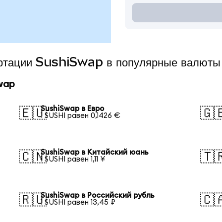
ертации SushiSwap в популярные валюты
wap
SushiSwap в Евро
🇪🇺
🇬
1 SUSHI равен 0,1426 €
SushiSwap в Китайский юань
🇨🇳
🇹
1 SUSHI равен 1,11 ¥
SushiSwap в Российский рубль
🇷🇺
🇨
1 SUSHI равен 13,45 ₽