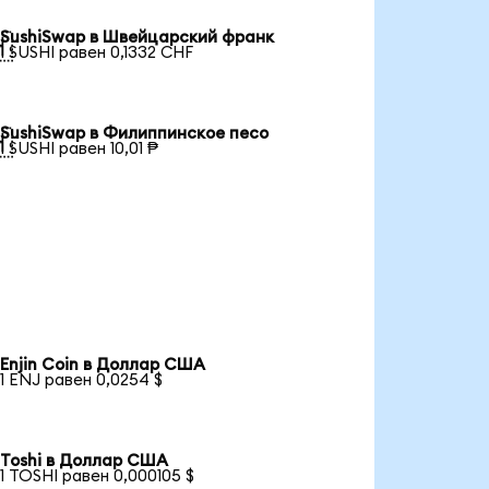
SushiSwap в Швейцарский франк

1 SUSHI равен 0,1332 CHF
SushiSwap в Филиппинское песо

1 SUSHI равен 10,01 ₱
Enjin Coin в Доллар США
1 ENJ равен 0,0254 $
Toshi в Доллар США
1 TOSHI равен 0,000105 $