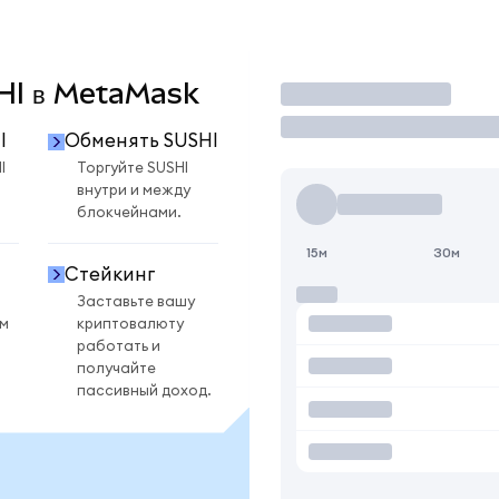
SHI в MetaMask
Торговать
I
Обменять SUSHI
I
Торгуйте SUSHI
внутри и между
блокчейнами.
15м
30м
Стейкинг
Заставьте вашу
ом
криптовалюту
работать и
получайте
пассивный доход.