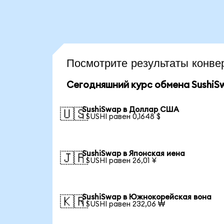
Посмотрите результаты конв
Сегодняшний курс обмена SushiS
SushiSwap в Доллар США
🇺🇸
1 SUSHI равен 0,1648 $
SushiSwap в Японская иена
🇯🇵
1 SUSHI равен 26,01 ¥
SushiSwap в Южнокорейская вона
🇰🇷
1 SUSHI равен 232,06 ₩