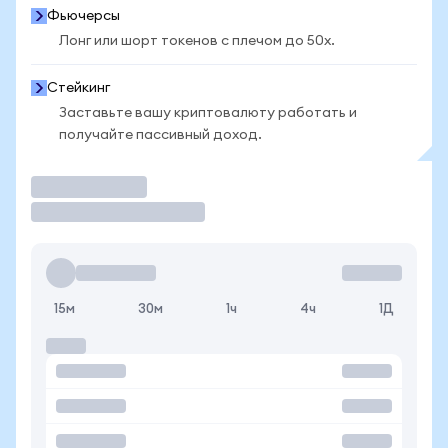
Фьючерсы
Лонг или шорт токенов с плечом до 50x.
Стейкинг
Заставьте вашу криптовалюту работать и
получайте пассивный доход.
Торговать
15м
30м
1ч
4ч
1Д