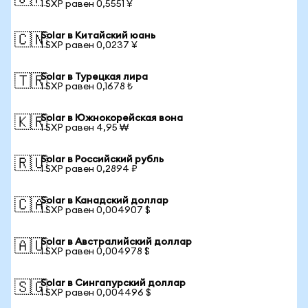
1 SXP равен 0,5551 ¥
Solar в Китайский юань
🇨🇳
1 SXP равен 0,0237 ¥
Solar в Турецкая лира
🇹🇷
1 SXP равен 0,1678 ₺
Solar в Южнокорейская вона
🇰🇷
1 SXP равен 4,95 ₩
Solar в Российский рубль
🇷🇺
1 SXP равен 0,2894 ₽
Solar в Канадский доллар
🇨🇦
1 SXP равен 0,004907 $
Solar в Австралийский доллар
🇦🇺
1 SXP равен 0,004978 $
Solar в Сингапурский доллар
🇸🇬
1 SXP равен 0,004496 $