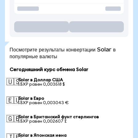
Посмотрите результаты конвертации Solar в
популярные валюты
Сегодняшний курс обмена Solar
Solar в Доллар США
🇺🇸
1 SXP равен 0,003518 $
Solar в Евро
🇪🇺
1 SXP равен 0,003043 €
Solar в Британский фунт стерлингов
🇬🇧
1 SXP равен 0,002607 £
Solar в Японская иена
🇯🇵