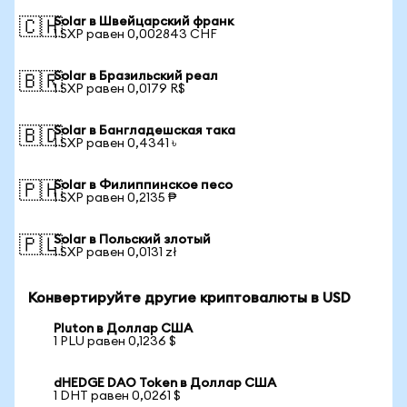
Solar в Швейцарский франк
🇨🇭
1 SXP равен 0,002843 CHF
Solar в Бразильский реал
🇧🇷
1 SXP равен 0,0179 R$
Solar в Бангладешская така
🇧🇩
1 SXP равен 0,4341 ৳
Solar в Филиппинское песо
🇵🇭
1 SXP равен 0,2135 ₱
Solar в Польский злотый
🇵🇱
1 SXP равен 0,0131 zł
Конвертируйте другие криптовалюты в USD
Pluton в Доллар США
1 PLU равен 0,1236 $
dHEDGE DAO Token в Доллар США
1 DHT равен 0,0261 $