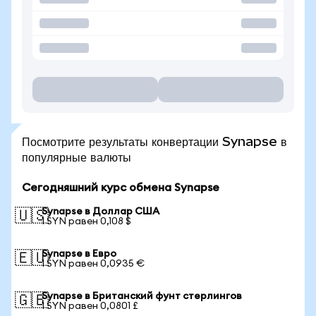
Посмотрите результаты конвертации Synapse в
популярные валюты
Сегодняшний курс обмена Synapse
Synapse в Доллар США
🇺🇸
1 SYN равен 0,108 $
Synapse в Евро
🇪🇺
1 SYN равен 0,0935 €
Synapse в Британский фунт стерлингов
🇬🇧
1 SYN равен 0,0801 £