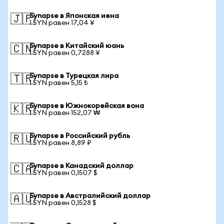
Synapse в Японская иена
🇯🇵
1 SYN равен 17,04 ¥
Synapse в Китайский юань
🇨🇳
1 SYN равен 0,7288 ¥
Synapse в Турецкая лира
🇹🇷
1 SYN равен 5,15 ₺
Synapse в Южнокорейская вона
🇰🇷
1 SYN равен 152,07 ₩
Synapse в Российский рубль
🇷🇺
1 SYN равен 8,89 ₽
Synapse в Канадский доллар
🇨🇦
1 SYN равен 0,1507 $
Synapse в Австралийский доллар
🇦🇺
1 SYN равен 0,1528 $