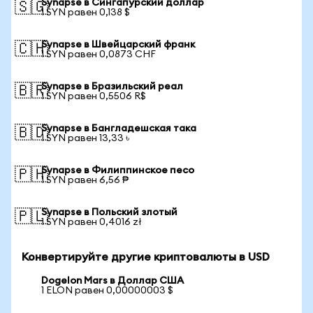
Synapse в Сингапурский доллар
🇸🇬
1 SYN равен 0,138 $
Synapse в Швейцарский франк
🇨🇭
1 SYN равен 0,0873 CHF
Synapse в Бразильский реал
🇧🇷
1 SYN равен 0,5506 R$
Synapse в Бангладешская така
🇧🇩
1 SYN равен 13,33 ৳
Synapse в Филиппинское песо
🇵🇭
1 SYN равен 6,56 ₱
Synapse в Польский злотый
🇵🇱
1 SYN равен 0,4016 zł
Конвертируйте другие криптовалюты в USD
Dogelon Mars в Доллар США
1 ELON равен 0,00000003 $