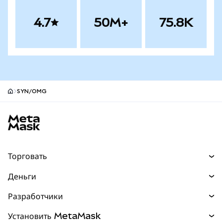
4.7
50M+
75.8K
SYN/OMG
Нижний колонтитул сайта MetaMask
Торговать
Торговля
Деньги
Swaps
Покупайте
Разработчики
Прогнозы
НОВИНКА
Карта
Документация для разработчиков
Установить MetaMask
Перпы
НОВИНКА