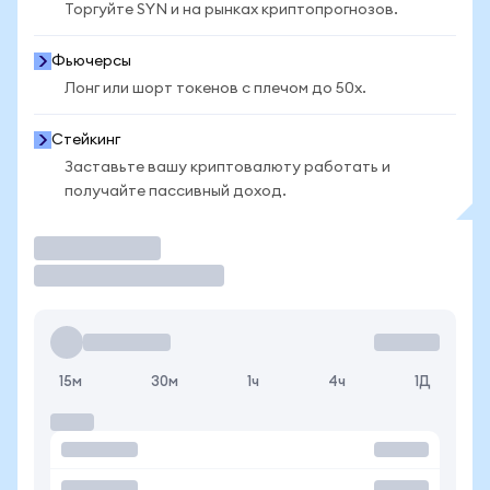
Торгуйте SYN и на рынках криптопрогнозов.
Фьючерсы
Лонг или шорт токенов с плечом до 50x.
Стейкинг
Заставьте вашу криптовалюту работать и
получайте пассивный доход.
Торговать
15м
30м
1ч
4ч
1Д