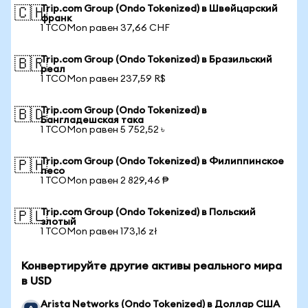
Trip.com Group (Ondo Tokenized) в Швейцарский
🇨🇭
франк
1 TCOMon равен 37,66 CHF
Trip.com Group (Ondo Tokenized) в Бразильский
🇧🇷
реал
1 TCOMon равен 237,59 R$
Trip.com Group (Ondo Tokenized) в
🇧🇩
Бангладешская така
1 TCOMon равен 5 752,52 ৳
Trip.com Group (Ondo Tokenized) в Филиппинское
🇵🇭
песо
1 TCOMon равен 2 829,46 ₱
Trip.com Group (Ondo Tokenized) в Польский
🇵🇱
злотый
1 TCOMon равен 173,16 zł
Конвертируйте другие активы реального мира
в USD
Arista Networks (Ondo Tokenized) в Доллар США