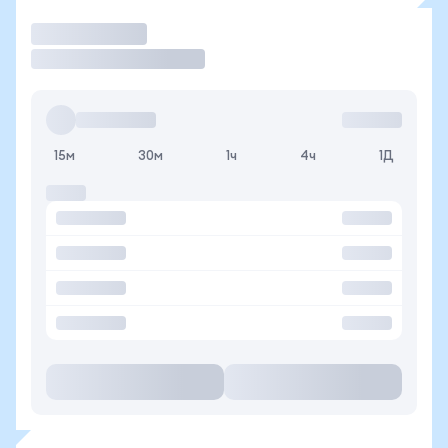
Торговать
15м
30м
1ч
4ч
1Д