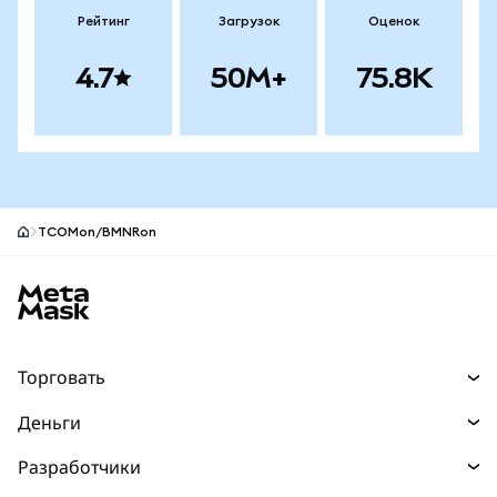
Рейтинг
Загрузок
Оценок
4.7
50M+
75.8K
TCOMon/BMNRon
Нижний колонтитул сайта MetaMask
Торговать
Торговля
Деньги
Swaps
Покупайте
Разработчики
Прогнозы
НОВИНКА
Карта
Документация для разработчиков