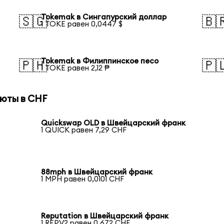
Tokemak в Сингапурский доллар
🇸🇬
🇧
1 TOKE равен 0,0447 $
Tokemak в Филиппинское песо
🇵🇭
🇵
1 TOKE равен 2,12 ₱
юты в CHF
Quickswap OLD в Швейцарский франк
1 QUICK равен 7,29 CHF
88mph в Швейцарский франк
1 MPH равен 0,0101 CHF
Reputation в Швейцарский франк
1 REPV2 равен 0,672 CHF