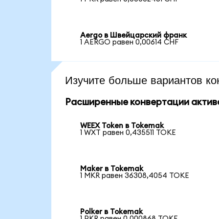
Aergo в Швейцарский франк
1 AERGO равен 0,00614 CHF
Изучите больше вариантов ко
Расширенные конвертации актив
WEEX Token в Tokemak
1 WXT равен 0,435511 TOKE
Maker в Tokemak
1 MKR равен 36308,4054 TOKE
Polker в Tokemak
1 PKR равен 0,000868 TOKE