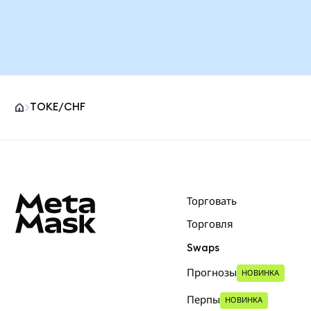
TOKE/CHF
Нижний колонтитул сайта MetaMask
Торговать
Торговля
Swaps
Прогнозы
НОВИНКА
Перпы
НОВИНКА