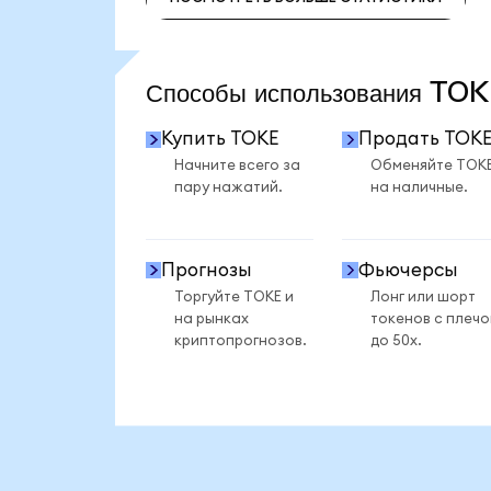
ПОСМОТРЕТЬ БОЛЬШЕ СТАТИСТИКИ
Способы использования T
Купить TOKE
Продать TOK
Начните всего за
Обменяйте TOK
пару нажатий.
на наличные.
Прогнозы
Фьючерсы
Торгуйте TOKE и
Лонг или шорт
на рынках
токенов с плеч
криптопрогнозов.
до 50x.