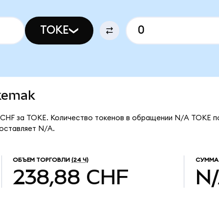
TOKE
okemak
 CHF за TOKE. Количество токенов в обращении N/A TOKE по
оставляет N/A.
ОБЪЕМ ТОРГОВЛИ
(24 Ч)
СУММА
238,88 CHF
N