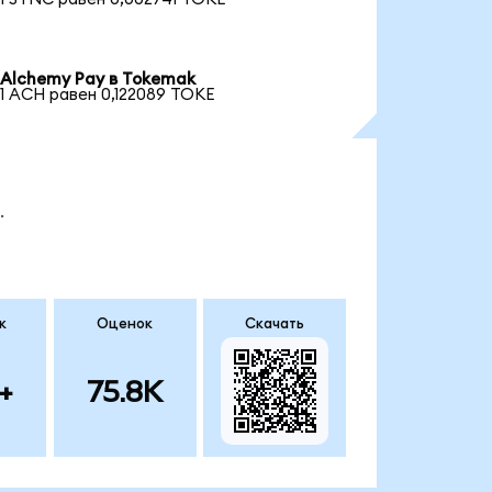
Alchemy Pay в Tokemak
1 ACH равен 0,122089 TOKE
.
к
Оценок
Скачать
+
75.8K