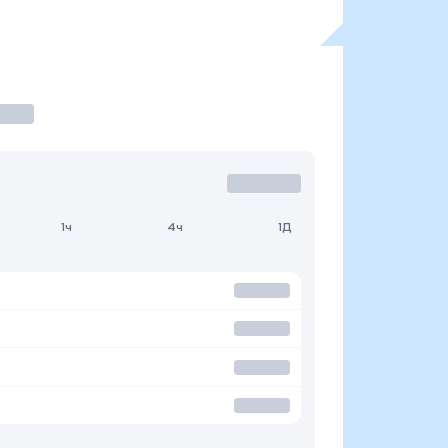
1ч
4ч
1Д