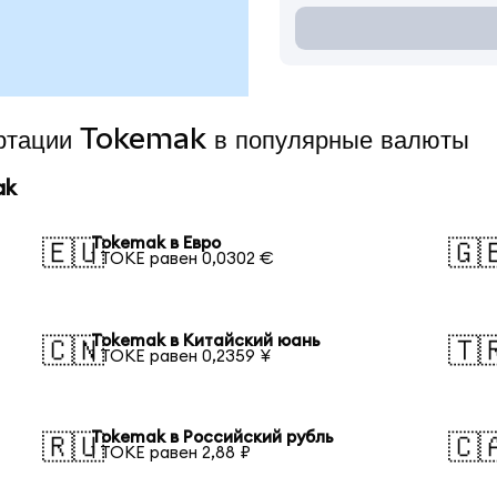
ертации Tokemak в популярные валюты
ak
Tokemak в Евро
🇪🇺
🇬
1 TOKE равен 0,0302 €
Tokemak в Китайский юань
🇨🇳
🇹
1 TOKE равен 0,2359 ¥
Tokemak в Российский рубль
🇷🇺
🇨
1 TOKE равен 2,88 ₽