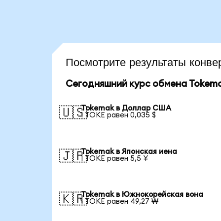
Посмотрите результаты конв
Сегодняшний курс обмена Tokem
Tokemak в Доллар США
🇺🇸
1 TOKE равен 0,035 $
Tokemak в Японская иена
🇯🇵
1 TOKE равен 5,5 ¥
Tokemak в Южнокорейская вона
🇰🇷
1 TOKE равен 49,27 ₩