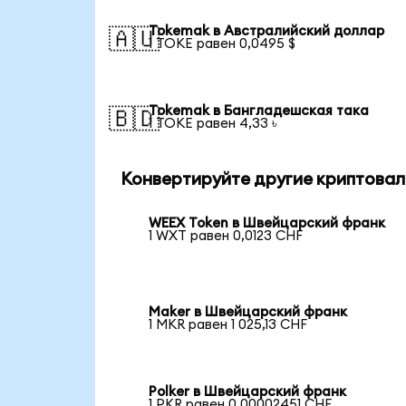
Tokemak в Австралийский доллар
🇦🇺
1 TOKE равен 0,0495 $
Tokemak в Бангладешская така
🇧🇩
1 TOKE равен 4,33 ৳
Конвертируйте другие криптовал
WEEX Token в Швейцарский франк
1 WXT равен 0,0123 CHF
Maker в Швейцарский франк
1 MKR равен 1 025,13 CHF
Polker в Швейцарский франк
1 PKR равен 0,00002451 CHF