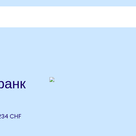
ранк
234 CHF