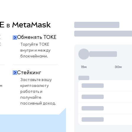
OKE в MetaMask
Торговать
E
Обменять TOKE
E
Торгуйте TOKE
внутри и между
блокчейнами.
15м
30м
Стейкинг
Заставьте вашу
ом
криптовалюту
работать и
получайте
пассивный доход.