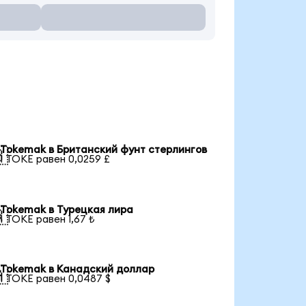
Tokemak в Британский фунт стерлингов

1 TOKE равен 0,0259 £
Tokemak в Турецкая лира

1 TOKE равен 1,67 ₺
Tokemak в Канадский доллар

1 TOKE равен 0,0487 $