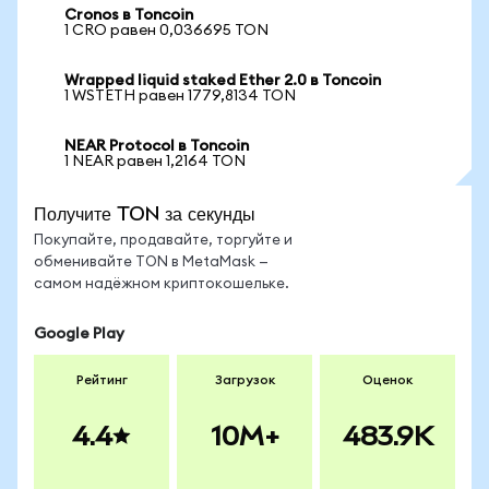
Cronos в Toncoin
1 CRO равен 0,036695 TON
Wrapped liquid staked Ether 2.0 в Toncoin
1 WSTETH равен 1779,8134 TON
NEAR Protocol в Toncoin
1 NEAR равен 1,2164 TON
Получите TON за секунды
Покупайте, продавайте, торгуйте и
обменивайте TON в MetaMask —
самом надёжном криптокошельке.
Google Play
Рейтинг
Загрузок
Оценок
4.4
10M+
483.9K