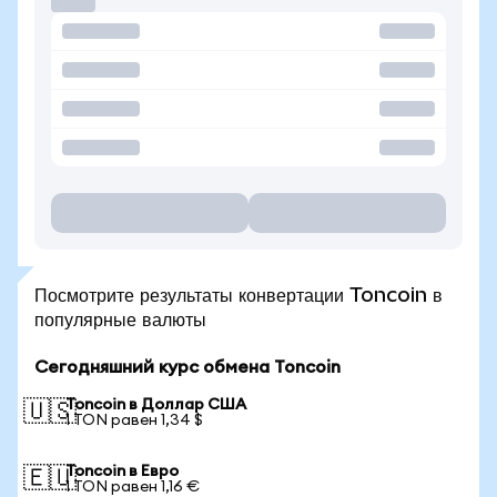
Посмотрите результаты конвертации Toncoin в
популярные валюты
Сегодняшний курс обмена Toncoin
Toncoin в Доллар США
🇺🇸
1 TON равен 1,34 $
Toncoin в Евро
🇪🇺
1 TON равен 1,16 €