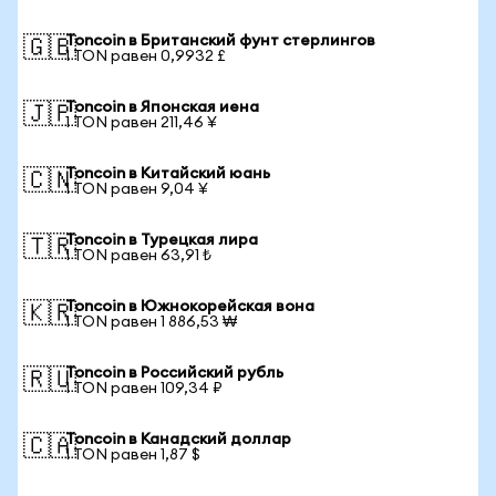
Toncoin в Британский фунт стерлингов
🇬🇧
1 TON равен 0,9932 £
Toncoin в Японская иена
🇯🇵
1 TON равен 211,46 ¥
Toncoin в Китайский юань
🇨🇳
1 TON равен 9,04 ¥
Toncoin в Турецкая лира
🇹🇷
1 TON равен 63,91 ₺
Toncoin в Южнокорейская вона
🇰🇷
1 TON равен 1 886,53 ₩
Toncoin в Российский рубль
🇷🇺
1 TON равен 109,34 ₽
Toncoin в Канадский доллар
🇨🇦
1 TON равен 1,87 $