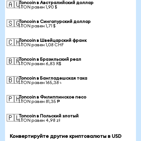
Toncoin в Австралийский доллар
🇦🇺
1 TON равен 1,90 $
Toncoin в Сингапурский доллар
🇸🇬
1 TON равен 1,71 $
Toncoin в Швейцарский франк
🇨🇭
1 TON равен 1,08 CHF
Toncoin в Бразильский реал
🇧🇷
1 TON равен 6,83 R$
Toncoin в Бангладешская така
🇧🇩
1 TON равен 165,38 ৳
Toncoin в Филиппинское песо
🇵🇭
1 TON равен 81,35 ₱
Toncoin в Польский злотый
🇵🇱
1 TON равен 4,98 zł
Конвертируйте другие криптовалюты в USD