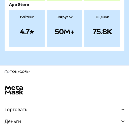
App Store
Рейтинг
Загрузок
Оценок
4.7
50M+
75.8K
TON/COFon
Нижний колонтитул сайта MetaMask
Торговать
Торговля
Деньги
Swaps
Покупайте