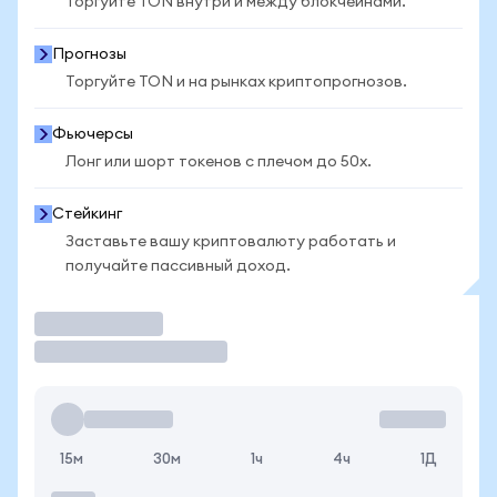
Торгуйте TON внутри и между блокчейнами.
Прогнозы
Торгуйте TON и на рынках криптопрогнозов.
Фьючерсы
Лонг или шорт токенов с плечом до 50x.
Стейкинг
Заставьте вашу криптовалюту работать и
получайте пассивный доход.
Торговать
15м
30м
1ч
4ч
1Д