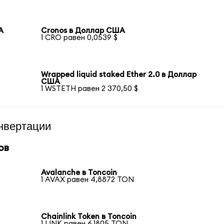
А
Cronos в Доллар США
1 CRO равен 0,0539 $
Wrapped liquid staked Ether 2.0 в Доллар
США
1 WSTETH равен 2 370,50 $
нвертации
ов
Avalanche в Toncoin
1 AVAX равен 4,8872 TON
Chainlink Token в Toncoin
1 LINK равен 6,1805 TON