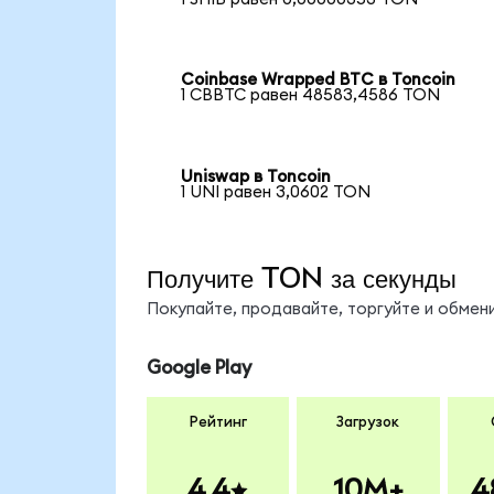
Coinbase Wrapped BTC в Toncoin
1 CBBTC равен 48583,4586 TON
Uniswap в Toncoin
1 UNI равен 3,0602 TON
Получите TON за секунды
Покупайте, продавайте, торгуйте и обме
Google Play
Рейтинг
Загрузок
4.4
10M+
4