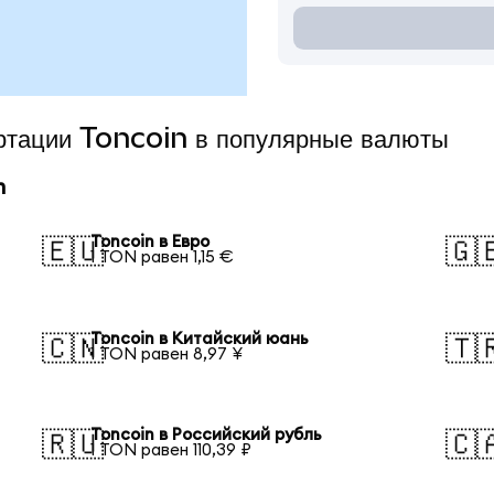
ертации Toncoin в популярные валюты
n
Toncoin в Евро
🇪🇺
🇬
1 TON равен 1,15 €
Toncoin в Китайский юань
🇨🇳
🇹
1 TON равен 8,97 ¥
Toncoin в Российский рубль
🇷🇺
🇨
1 TON равен 110,39 ₽