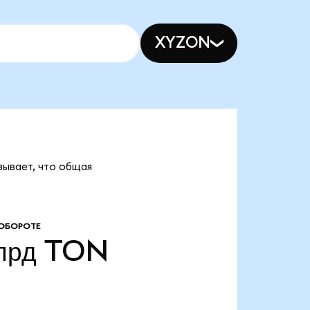
XYZON
зывает, что общая
 ОБОРОТЕ
лрд
TON