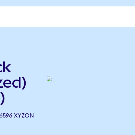
ck
zed)
)
16596 XYZON