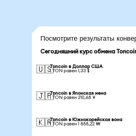
Посмотрите результаты конв
Сегодняшний курс обмена Toncoi
Toncoin в Доллар США
🇺🇸
1 TON равен 1,33 $
Toncoin в Японская иена
🇯🇵
1 TON равен 210,68 ¥
Toncoin в Южнокорейская вона
🇰🇷
1 TON равен 1 888,22 ₩