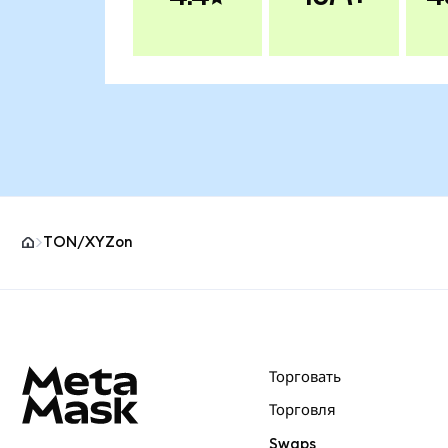
TON/XYZon
Нижний колонтитул сайта MetaMask
Торговать
Торговля
Swaps