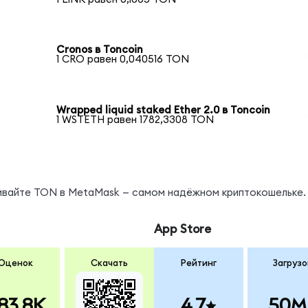
Cronos в Toncoin
1 CRO равен 0,040516 TON
Wrapped liquid staked Ether 2.0 в Toncoin
1 WSTETH равен 1782,3308 TON
нивайте TON в MetaMask — самом надёжном криптокошельке.
App Store
Оценок
Скачать
Рейтинг
Загрузо
83.8K
4.7
50M