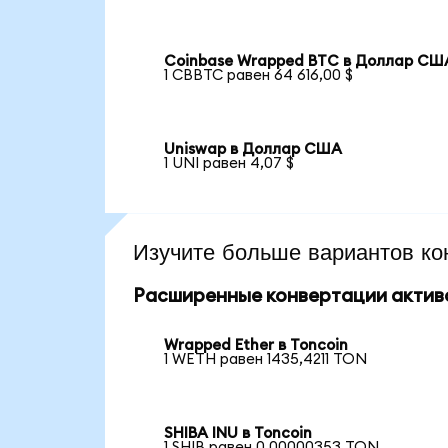
Coinbase Wrapped BTC в Доллар СШ
1 CBBTC равен 64 616,00 $
Uniswap в Доллар США
1 UNI равен 4,07 $
Изучите больше вариантов ко
Расширенные конвертации актив
Wrapped Ether в Toncoin
1 WETH равен 1435,4211 TON
SHIBA INU в Toncoin
1 SHIB равен 0,00000353 TON