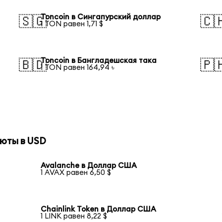
Toncoin в Сингапурский доллар
🇸🇬
🇨
1 TON равен 1,71 $
Toncoin в Бангладешская така
🇧🇩
🇵
1 TON равен 164,94 ৳
юты в USD
Avalanche в Доллар США
1 AVAX равен 6,50 $
Chainlink Token в Доллар США
1 LINK равен 8,22 $