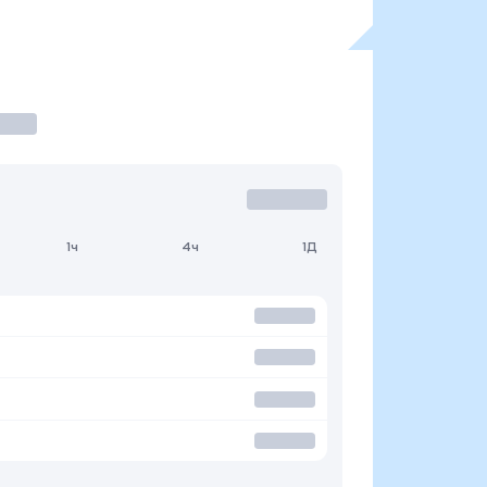
1ч
4ч
1Д