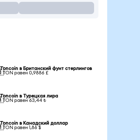
Toncoin в Британский фунт стерлингов

1 TON равен 0,9886 £
Toncoin в Турецкая лира

1 TON равен 63,44 ₺
Toncoin в Канадский доллар

1 TON равен 1,86 $