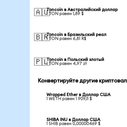
Toncoin в Австралийский доллар
🇦🇺
1 TON равен 1,89 $
Toncoin в Бразильский реал
🇧🇷
1 TON равен 6,81 R$
Toncoin в Польский злотый
🇵🇱
1 TON равен 4,97 zł
Конвертируйте другие криптовал
Wrapped Ether в Доллар США
1 WETH равен 1 909,11 $
SHIBA INU в Доллар США
1 SHIB равен 0,00000469 $