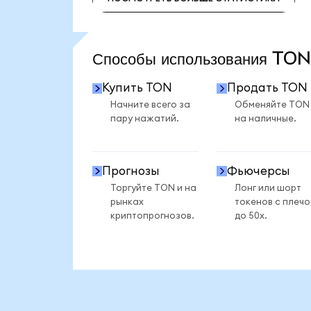
ПОСМОТРЕТЬ БОЛЬШЕ СТАТИСТИКИ
Способы использования TO
Купить TON
Продать TON
Начните всего за
Обменяйте TON
пару нажатий.
на наличные.
Прогнозы
Фьючерсы
Торгуйте TON и на
Лонг или шорт
рынках
токенов с плеч
криптопрогнозов.
до 50x.